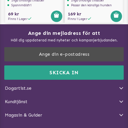
Inga onödiga tillsatser
Inga onödiga tillsatser
Spannmålsfri
Passar den känsliga hunden
69 kr
169 kr
Finns i Lager
Finns i Lager
Ange din mejladress för att
Vad kan hundar äta?
Håll dig uppdaterad med nyheter och kampanjerbjudanden.
Så mäter du din hund
Träna Nose Work hemma
DogArtist.se drivs av:
Purefun Commerce AB
Kundservice - FAQ
Momsnr: SE5567445209
SKICKA IN
Så gör du promenaden roligare
E-post:
info@dogartist.se
Om oss
Introducera katt och hund för varandra
Dogartist.se
Köpvillkor
Magasin - Visa alla artiklar
Kundtjänst
Ångra Köp
Hundreflexer
Magasin & Guider
Hundbäddar