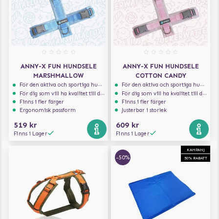
ANNY-X FUN HUNDSELE
ANNY-X FUN HUNDSELE
MARSHMALLOW
COTTON CANDY
För den aktiva och sportiga hunden
För den aktiva och sportiga hunden
För dig som vill ha kvalitet till din hund!
För dig som vill ha kvalitet till din hund!
Finns i fler färger
Finns i fler färger
Ergonomisk passform
Justerbar i storlek
519 kr
609 kr
Finns i Lager
Finns i Lager
KAMPANJ
-50%
50% RABATT