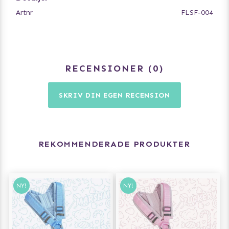
- Använd tvättpåse
Artnr
FLSF-004
RECENSIONER
0
SKRIV DIN EGEN RECENSION
REKOMMENDERADE PRODUKTER
NY!
NY!