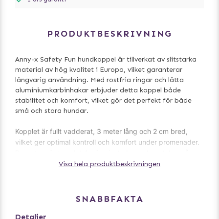
PRODUKTBESKRIVNING
Anny-x Safety Fun hundkoppel är tillverkat av slitstarka
material av hög kvalitet i Europa, vilket garanterar
långvarig användning. Med rostfria ringar och lätta
aluminiumkarbinhakar erbjuder detta koppel både
stabilitet och komfort, vilket gör det perfekt för både
små och stora hundar.
Kopplet är fullt vadderat, 3 meter lång och 2 cm bred,
vilket ger optimal kontroll och komfort under promenader.
Dessutom är kopplet 4-vägs justerbar och matchar våra
Anny-X Fun hundselar.
Visa hela produktbeskrivningen
Tvättråd:
- Maskintvätt i 30°C
SNABBFAKTA
- Skonsamt program
Detaljer
- Inget sköljmedel