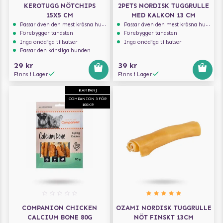
KEROTUGG NÖTCHIPS
2PETS NORDISK TUGGRULLE
15X5 CM
MED KALKON 13 CM
Passar även den mest kräsna hunden
Passar även den mest kräsna hunden
Förebygger tandsten
Förebygger tandsten
Inga onödiga tillsatser
Inga onödiga tillsatser
Passar den känsliga hunden
29 kr
39 kr
Finns i Lager
Finns i Lager
KAMPANJ
COMPANION 3 FÖR
100KR
COMPANION CHICKEN
OZAMI NORDISK TUGGRULLE
CALCIUM BONE 80G
NÖT FINSKT 13CM