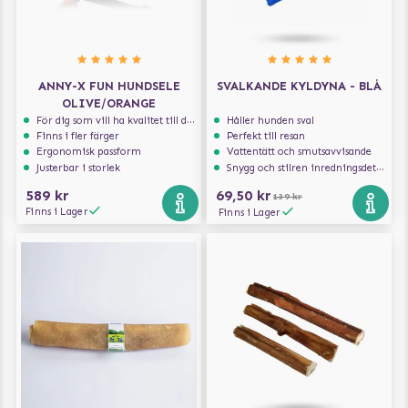
ANNY-X FUN HUNDSELE
SVALKANDE KYLDYNA - BLÅ
OLIVE/ORANGE
För dig som vill ha kvalitet till din hund!
Håller hunden sval
Finns i fler färger
Perfekt till resan
Ergonomisk passform
Vattentätt och smutsavvisande
Justerbar i storlek
Snygg och stilren inredningsdetalj
589 kr
69,50 kr
139 kr
Finns i Lager
Finns i Lager