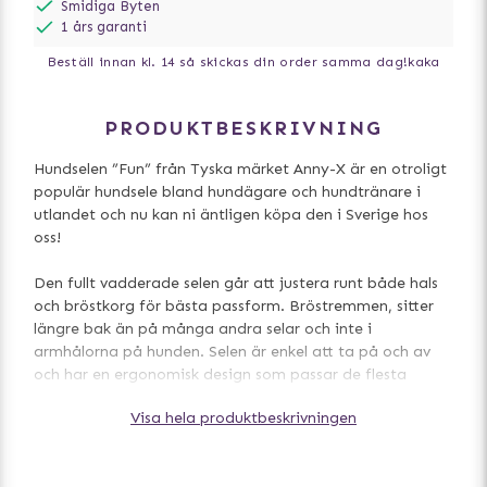
Smidiga Byten
1 års garanti
Beställ innan kl. 14 så skickas din order samma dag!
kaka
PRODUKTBESKRIVNING
Hundselen ”Fun” från Tyska märket Anny-X är en otroligt
populär hundsele bland hundägare och hundtränare i
utlandet och nu kan ni äntligen köpa den i Sverige hos
oss!
Den fullt vadderade selen går att justera runt både hals
och bröstkorg för bästa passform. Bröstremmen, sitter
längre bak än på många andra selar och inte i
armhålorna på hunden. Selen är enkel att ta på och av
och har en ergonomisk design som passar de flesta
hundar.
Visa hela produktbeskrivningen
Selen har snabbspännen på båda sidor och du behöver
därför inte lyfta på hundens ben, du trär bara selen över