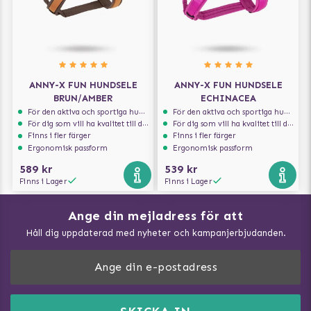
ANNY-X FUN HUNDSELE
ANNY-X FUN HUNDSELE
BRUN/AMBER
ECHINACEA
För den aktiva och sportiga hunden
För den aktiva och sportiga hunden
För dig som vill ha kvalitet till din hund!
För dig som vill ha kvalitet till din hund!
Finns i fler färger
Finns i fler färger
Ergonomisk passform
Ergonomisk passform
589 kr
539 kr
Finns i Lager
Finns i Lager
Ange din mejladress för att
Vad kan hundar äta?
Håll dig uppdaterad med nyheter och kampanjerbjudanden.
Så mäter du din hund
Träna Nose Work hemma
DogArtist.se drivs av:
Purefun Commerce AB
Kundservice - FAQ
Momsnr: SE5567445209