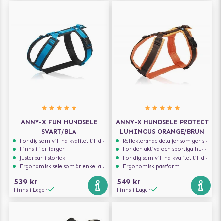
ANNY-X FUN HUNDSELE
ANNY-X HUNDSELE PROTECT
SVART/BLÅ
LUMINOUS ORANGE/BRUN
För dig som vill ha kvalitet till din hund!
Reflekterande detaljer som ger synlighet i svagt ljus
Finns i fler färger
För den aktiva och sportiga hunden
Justerbar i storlek
För dig som vill ha kvalitet till din hund!
Ergonomisk sele som är enkel att ta på och av
Ergonomisk passform
539 kr
549 kr
Finns i Lager
Finns i Lager