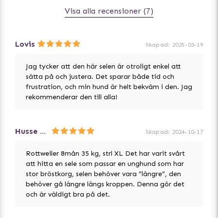
Visa alla recensioner (7)
Lovis
Skapad
:
2025-03-19
Jag tycker att den här selen är otroligt enkel att
sätta på och justera. Det sparar både tid och
frustration, och min hund är helt bekväm i den. Jag
rekommenderar den till alla!
Husse till Atlas
Skapad
:
2024-10-17
Rottweiler 8mån 35 kg, strl XL Det har varit svårt
att hitta en sele som passar en unghund som har
stor bröstkorg, selen behöver vara ”längre”, den
behöver gå längre längs kroppen. Denna gör det
och är väldigt bra på det.