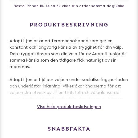
Beställ innan kl. 14 så skickas din order samma dag!
kaka
PRODUKTBESKRIVNING
Adaptil Junior är ett feromonhalsband som ger en
konstant och långvarig känsla av trygghet för din valp.
Den trygga känslan som din valp får av Adaptil Junior är
samma känsla som den tidigare fick naturligt av sin
mammas.
Adaptil Junior hjälper valpen under socialiseringsperioden
och underlättar inlärning, vilket ökar chanserna för att
valpen ska utvecklas till en tillitsfull och välbalanserad
hund. Använd Adaptil Junior från den dagen du hämtar
hem din valp från uppfödaren tills valpen är 6 månader.
Visa hela produktbeskrivningen
Halsbandet ska alltid sitta på, den ska endast tas av vid
schamponering.
SNABBFAKTA
Varje halsband ger valpen konstant trygghet under 4
veckor. Det är enkelt att använda, har dokumenterad