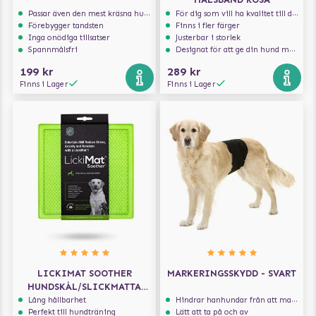
Passar även den mest kräsna hunden
För dig som vill ha kvalitet till din hund!
Förebygger tandsten
Finns i fler färger
Inga onödiga tillsatser
Justerbar i storlek
Spannmålsfri
Designat för att ge din hund maximal komfort
199 kr
289 kr
Finns i Lager
Finns i Lager
LICKIMAT SOOTHER
MARKERINGSSKYDD - SVART
HUNDSKÅL/SLICKMATTA
GRÖN 20X20
Lång hållbarhet
Hindrar hanhundar från att markera inomhus
Perfekt till hundträning
Lätt att ta på och av