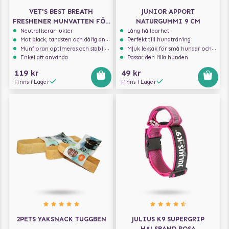
VET'S BEST BREATH
JUNIOR APPORT
FRESHENER MUNVATTEN FÖR
NATURGUMMI 9 CM
HUND 500 ML
Neutraliserar lukter
Lång hållbarhet
Mot plack, tandsten och dålig andedräkt
Perfekt till hundträning
Munfloran optimeras och stabiliseras
Mjuk leksak för små hundar och valpar.
Enkel att använda
Passar den lilla hunden
119 kr
49 kr
Finns i Lager
Finns i Lager
2PETS YAKSNACK TUGGBEN
JULIUS K9 SUPERGRIP
HALSBAND ROSA