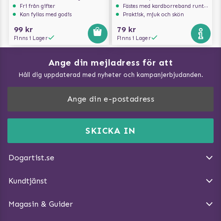
Fri från gifter
Fästes med kardborreband runt magen
Kan fyllas med godis
Praktisk, mjuk och skön
99 kr
79 kr
Finns i Lager
Finns i Lager
Ange din mejladress för att
Vad kan hundar äta?
Håll dig uppdaterad med nyheter och kampanjerbjudanden.
Så mäter du din hund
Träna Nose Work hemma
DogArtist.se drivs av:
Purefun Commerce AB
Kundservice - FAQ
Momsnr: SE5567445209
SKICKA IN
Så gör du promenaden roligare
E-post:
info@dogartist.se
Om oss
Introducera katt och hund för varandra
Dogartist.se
Köpvillkor
Magasin - Visa alla artiklar
Kundtjänst
Ångra Köp
Hundreflexer
Magasin & Guider
Hundbäddar