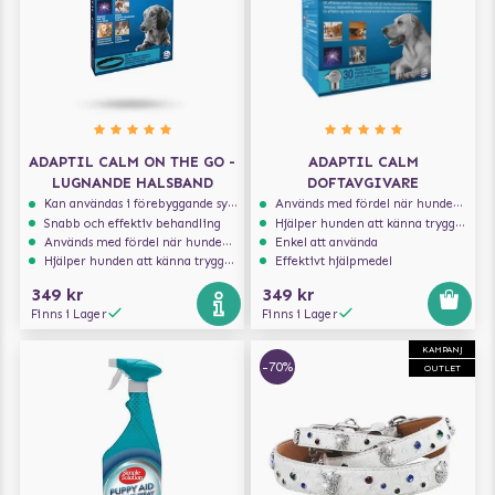
ADAPTIL CALM ON THE GO -
ADAPTIL CALM
LUGNANDE HALSBAND
DOFTAVGIVARE
Kan användas i förebyggande syfte
Används med fördel när hunden är ensam hemma
Snabb och effektiv behandling
Hjälper hunden att känna trygghet
Används med fördel när hunden är ensam hemma
Enkel att använda
Hjälper hunden att känna trygghet
Effektivt hjälpmedel
349 kr
349 kr
Finns i Lager
Finns i Lager
KAMPANJ
-70%
OUTLET