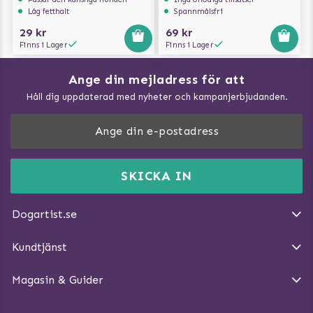
Låg fetthalt
Spannmålsfri
29 kr
69 kr
Finns i Lager
Finns i Lager
Ange din mejladress för att
Vad kan hundar äta?
Håll dig uppdaterad med nyheter och kampanjerbjudanden.
Så mäter du din hund
Träna Nose Work hemma
DogArtist.se drivs av:
Purefun Commerce AB
Kundservice - FAQ
Momsnr: SE5567445209
SKICKA IN
Så gör du promenaden roligare
E-post:
info@dogartist.se
Om oss
Introducera katt och hund för varandra
Dogartist.se
Köpvillkor
Magasin - Visa alla artiklar
Kundtjänst
Ångra Köp
Hundreflexer
Magasin & Guider
Hundbäddar