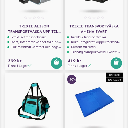
TRIXIE ALISON
TRIXIE TRANSPORTVÄSKA
TRANSPORTVÄSKA UPP TILL
AMINA SVART
8KG - GRÅ/BLÅ
Praktisk transportväska
Praktisk transportväska
Kort, integrerat koppel förhindrar att hunden hoppar ur
Kort, integrerat koppel förhindrar att hunden hoppar ur
För maximal komfort och högsta säkerhet
Perfekt till resan
Trendig transportväska i konstläder
399 kr
419 kr
Finns i Lager
Finns i Lager
KAMPANJ
-50%
50% RABATT