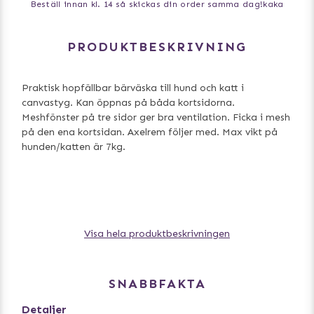
Beställ innan kl. 14 så skickas din order samma dag!
kaka
PRODUKTBESKRIVNING
Praktisk hopfällbar bärväska till hund och katt i
canvastyg. Kan öppnas på båda kortsidorna.
Meshfönster på tre sidor ger bra ventilation. Ficka i mesh
på den ena kortsidan. Axelrem följer med. Max vikt på
hunden/katten är 7kg.
Visa hela produktbeskrivningen
Mått: 46x26x27 cm
SNABBFAKTA
Detaljer