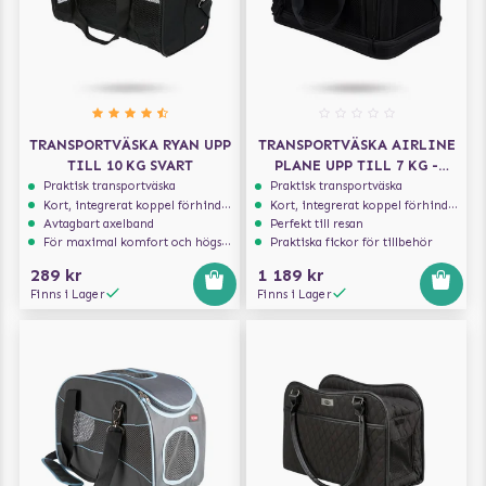
TRANSPORTVÄSKA RYAN UPP
TRANSPORTVÄSKA AIRLINE
TILL 10 KG SVART
PLANE UPP TILL 7 KG -
SVART
Praktisk transportväska
Praktisk transportväska
Kort, integrerat koppel förhindrar att hunden hoppar ur
Kort, integrerat koppel förhindrar att hunden hoppar ur
Avtagbart axelband
Perfekt till resan
För maximal komfort och högsta säkerhet
Praktiska fickor för tillbehör
289 kr
1 189 kr
Finns i Lager
Finns i Lager