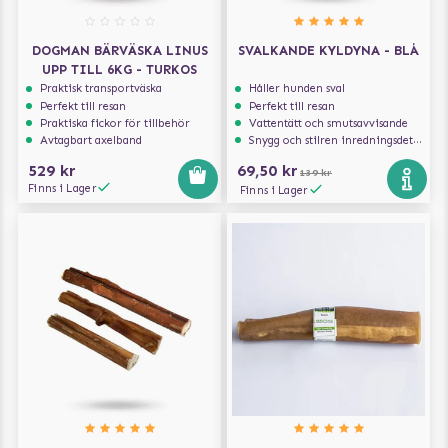
DOGMAN BÄRVÄSKA LINUS
SVALKANDE KYLDYNA - BLÅ
UPP TILL 6KG - TURKOS
Praktisk transportväska
Håller hunden sval
Perfekt till resan
Perfekt till resan
Praktiska fickor för tillbehör
Vattentätt och smutsavvisande
Avtagbart axelband
Snygg och stilren inredningsdetalj
529 kr
69,50 kr
139 kr
Finns i Lager
Finns i Lager