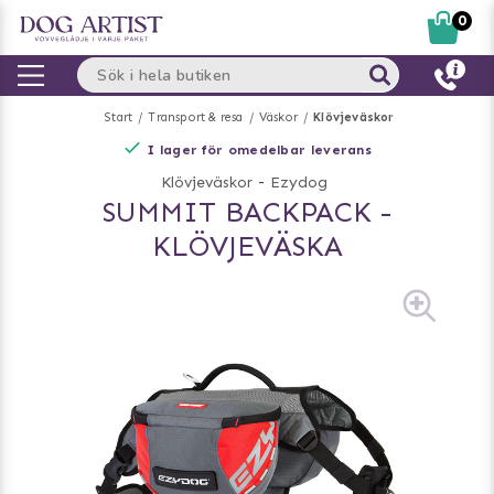
0
Start
Transport & resa
Väskor
Klövjeväskor
I lager för omedelbar leverans
Klövjeväskor
-
Ezydog
SUMMIT BACKPACK -
KLÖVJEVÄSKA