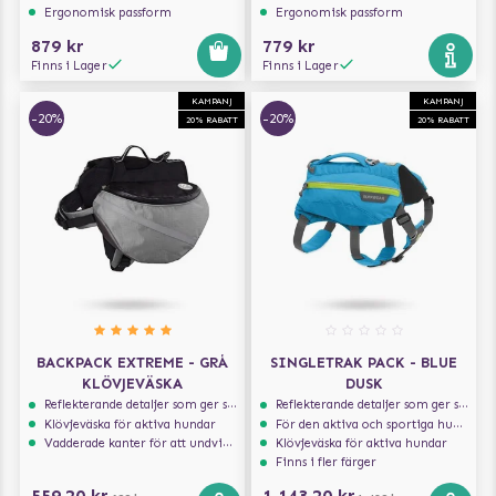
Ergonomisk passform
Ergonomisk passform
879 kr
779 kr
Finns i Lager
Finns i Lager
KAMPANJ
KAMPANJ
-20%
-20%
20% RABATT
20% RABATT
BACKPACK EXTREME - GRÅ
SINGLETRAK PACK - BLUE
KLÖVJEVÄSKA
DUSK
Reflekterande detaljer som ger synlighet i svagt ljus
Reflekterande detaljer som ger synlighet i svagt ljus
Klövjeväska för aktiva hundar
För den aktiva och sportiga hunden
Vadderade kanter för att undvika skav
Klövjeväska för aktiva hundar
Finns i fler färger
559,20 kr
1 143,20 kr