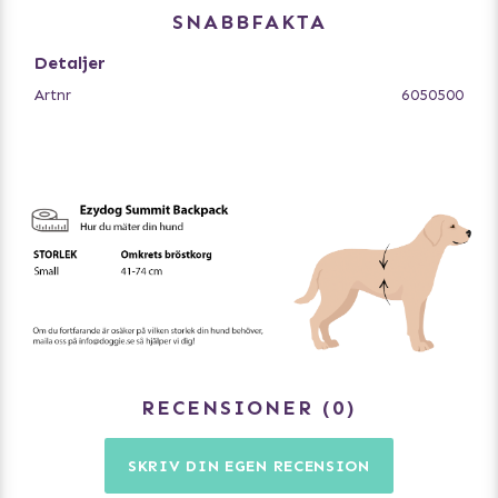
på varje sida, alla med blixtlås som är helt vattentäta
SNABBFAKTA
och med reflexer för promenader i mörkret.
Detaljer
Storlek S, passar hund med midjemått 60-95 cm.
Artnr
6050500
- Två stora fack med gott om förvaringsutrymme
- EVA bröstplatta för bekvämlighet och passform
- ”Lead Caddy” som håller hundkopplet
- För maximal komfort och kontroll
- Andningsbart material för ökat luftflöde
- Inbyggt handtag för snabb kontroll eller för att ge
assistans över hinder
- Rostsäker D-ring i rostfritt stål
- Reflekterande strimmor för extra synlighet
- Helt vattentät
Volym/väska:
S - 4,1 l
RECENSIONER
0
SKRIV DIN EGEN RECENSION