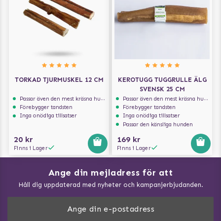
TORKAD TJURMUSKEL 12 CM
KEROTUGG TUGGRULLE ÄLG
SVENSK 25 CM
Passar även den mest kräsna hunden
Passar även den mest kräsna hunden
Förebygger tandsten
Förebygger tandsten
Inga onödiga tillsatser
Inga onödiga tillsatser
Passar den känsliga hunden
20 kr
169 kr
Finns i Lager
Finns i Lager
Ange din mejladress för att
Vad kan hundar äta?
Håll dig uppdaterad med nyheter och kampanjerbjudanden.
Så mäter du din hund