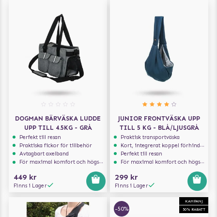
DOGMAN BÄRVÄSKA LUDDE
JUNIOR FRONTVÄSKA UPP
UPP TILL 4.5KG - GRÅ
TILL 5 KG - BLÅ/LJUSGRÅ
Perfekt till resan
Praktisk transportväska
Praktiska fickor för tillbehör
Kort, integrerat koppel förhindrar att hunden hoppar ur
Avtagbart axelband
Perfekt till resan
För maximal komfort och högsta säkerhet
För maximal komfort och högsta säkerhet
449 kr
299 kr
Finns i Lager
Finns i Lager
KAMPANJ
-50%
50% RABATT