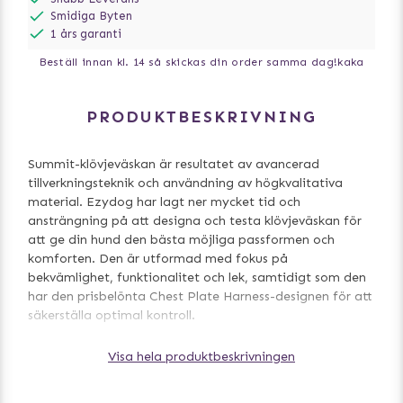
Smidiga Byten
1 års garanti
Beställ innan kl. 14 så skickas din order samma dag!
kaka
PRODUKTBESKRIVNING
Summit-klövjeväskan är resultatet av avancerad
tillverkningsteknik och användning av högkvalitativa
material. Ezydog har lagt ner mycket tid och
ansträngning på att designa och testa klövjeväskan för
att ge din hund den bästa möjliga passformen och
komforten. Den är utformad med fokus på
bekvämlighet, funktionalitet och lek, samtidigt som den
har den prisbelönta Chest Plate Harness-designen för att
säkerställa optimal kontroll.
Summit Backpack är tillverkad i supertåligt RipStop-
Visa hela produktbeskrivningen
material med nät som släpper igenom luft på insidan
vilket är bekvämt för hunden. Det finns två rymliga fack