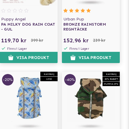
Puppy Angel
Urban Pup
PA MILKY DOG RAIN COAT
BRONZE RAINSTORM
- GUL
REGNTÄCKE
119,70 kr
152,96 kr
399 kr
239 kr
Finns i Lager
Finns i Lager
VISA PRODUKT
VISA PRODUKT
KAMPANJ
KAMPANJ
-20%
-40%
UP20
20% RABATT
PUPPIA 25%