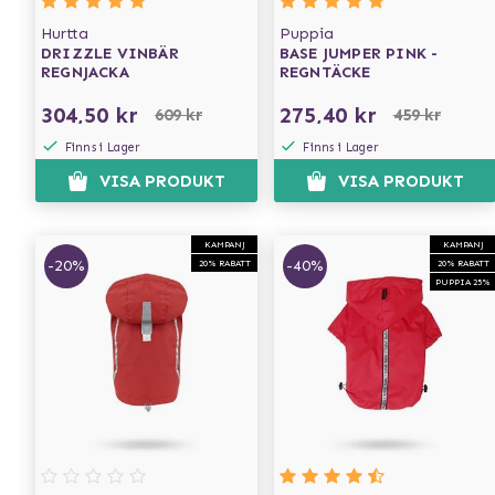
Hurtta
Puppia
DRIZZLE VINBÄR
BASE JUMPER PINK -
REGNJACKA
REGNTÄCKE
304,50 kr
275,40 kr
609 kr
459 kr
Finns i Lager
Finns i Lager
VISA PRODUKT
VISA PRODUKT
KAMPANJ
KAMPANJ
-20%
-40%
20% RABATT
20% RABATT
PUPPIA 25%