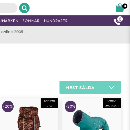
0
UMÄRKEN
SOMMAR
HUNDRASER
 online 2005 -
MEST SÅLDA
KAMPANJ
KAMPANJ
-20%
-20%
UP20
20% RABATT