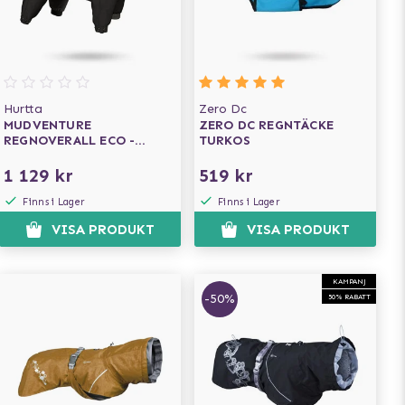
Hurtta
Zero Dc
MUDVENTURE
ZERO DC REGNTÄCKE
REGNOVERALL ECO -
TURKOS
RAVEN
1 129 kr
519 kr
Finns i Lager
Finns i Lager
VISA PRODUKT
VISA PRODUKT
KAMPANJ
-50%
50% RABATT