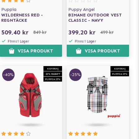
Puppia
Puppy Angel
WILDERNESS RED -
BIMANE OUTDOOR VEST
REGNTÄCKE
CLASSIC - NAVY
509,40 kr
399,20 kr
849 kr
499 kr
Finns i Lager
Finns i Lager
VISA PRODUKT
VISA PRODUKT
KAMPANJ
KAMPANJ
-40%
-25%
20% RABATT
PUPPIA 25%
PUPPIA 25%