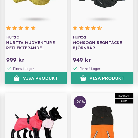
Hurtta
Hurtta
HURTTA MUDVENTURE
MONSOON REGNTÄCKE
REFLEKTERANDE
BJÖRNBÄR
REGNTÄCKE - TURMERIC
999 kr
949 kr
Finns i Lager
Finns i Lager
VISA PRODUKT
VISA PRODUKT
KAMPANJ
-20%
UP20