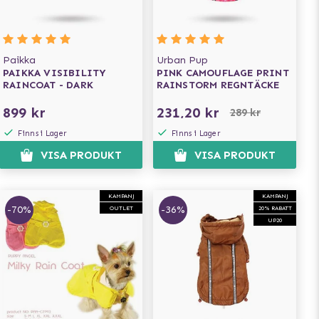
Paikka
Urban Pup
PAIKKA VISIBILITY
PINK CAMOUFLAGE PRINT
RAINCOAT - DARK
RAINSTORM REGNTÄCKE
899 kr
231,20 kr
289 kr
Finns i Lager
Finns i Lager
VISA PRODUKT
VISA PRODUKT
KAMPANJ
KAMPANJ
-70%
-36%
OUTLET
20% RABATT
UP20