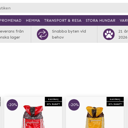
PROMENAD
HEMMA
TRANSPORT & RESA
VAR
STORA HUNDAR
everans från
Snabba byten vid
21 år
enska lager
behov
2026
KAMPANJ
KAMPANJ
-20%
-20%
20% RABATT
20% RABATT