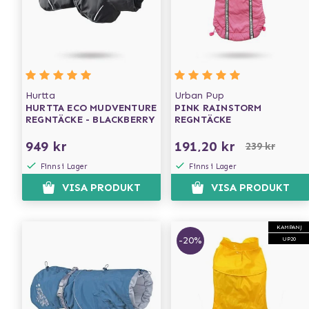
Hurtta
Urban Pup
HURTTA ECO MUDVENTURE
PINK RAINSTORM
REGNTÄCKE - BLACKBERRY
REGNTÄCKE
949 kr
191,20 kr
239 kr
Finns i Lager
Finns i Lager
VISA PRODUKT
VISA PRODUKT
KAMPANJ
-20%
UP20