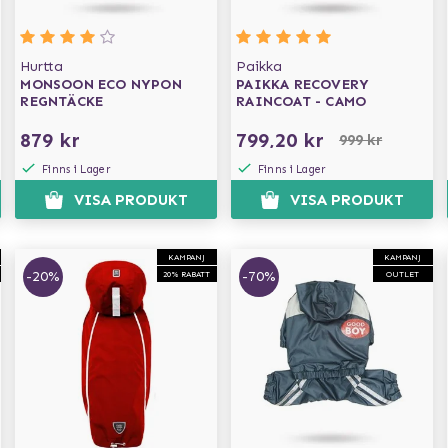
Hurtta
Paikka
MONSOON ECO NYPON
PAIKKA RECOVERY
REGNTÄCKE
RAINCOAT - CAMO
879 kr
799,20 kr
999 kr
Finns i Lager
Finns i Lager
VISA PRODUKT
VISA PRODUKT
KAMPANJ
KAMPANJ
-20%
-70%
20% RABATT
OUTLET