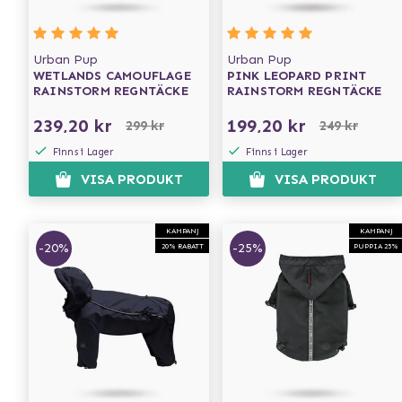
Urban Pup
Urban Pup
WETLANDS CAMOUFLAGE
PINK LEOPARD PRINT
RAINSTORM REGNTÄCKE
RAINSTORM REGNTÄCKE
239,20 kr
199,20 kr
299 kr
249 kr
Finns i Lager
Finns i Lager
VISA PRODUKT
VISA PRODUKT
KAMPANJ
KAMPANJ
-20%
-25%
20% RABATT
PUPPIA 25%