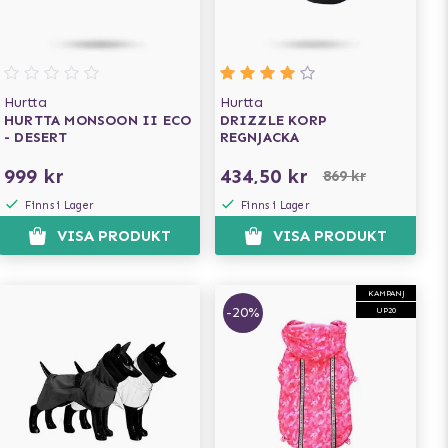
Hurtta
Hurtta
HURTTA MONSOON II ECO
DRIZZLE KORP
- DESERT
REGNJACKA
999 kr
434,50 kr
869 kr
Finns i Lager
Finns i Lager
VISA PRODUKT
VISA PRODUKT
KAMPANJ
-20%
UP20