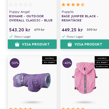
Puppy Angel
Puppia
BIMANE - OUTDOOR
BASE JUMPER BLACK -
OVERALL CLASSIC - BLUE
REGNTÄCKE
543,20 kr
449,25 kr
679 kr
599 kr
Finns i Lager
Finns i Lager
VISA PRODUKT
VISA PRODUKT
KAMPANJ
KAMPANJ
-50%
-40%
50% RABATT
20% RABATT
PUPPIA 25%