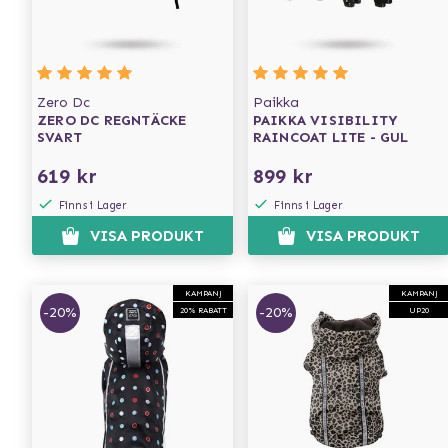
Zero Dc
Paikka
ZERO DC REGNTÄCKE
PAIKKA VISIBILITY
SVART
RAINCOAT LITE - GUL
619 kr
899 kr
Finns i Lager
Finns i Lager
VISA PRODUKT
VISA PRODUKT
KAMPANJ
KAMPANJ
-20%
-20%
20% RABATT
UP20