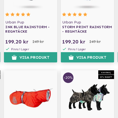
Urban Pup
Urban Pup
INK BLUE RAINSTORM -
STORM PRINT RAINSTORM
REGNTÄCKE
- REGNTÄCKE
199,20 kr
199,20 kr
249 kr
249 kr
Finns i Lager
Finns i Lager
VISA PRODUKT
VISA PRODUKT
KAMPANJ
-20%
20% RABATT