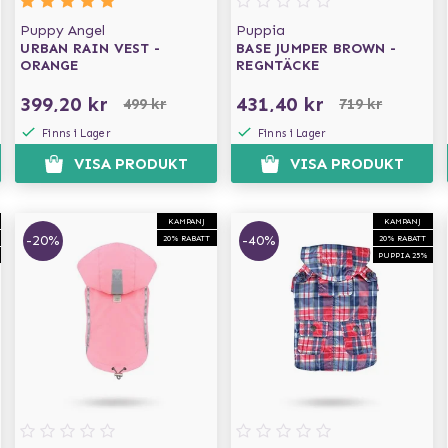
Puppy Angel
Puppia
URBAN RAIN VEST -
BASE JUMPER BROWN -
ORANGE
REGNTÄCKE
399,20 kr
431,40 kr
499 kr
719 kr
Finns i Lager
Finns i Lager
VISA PRODUKT
VISA PRODUKT
KAMPANJ
KAMPANJ
-20%
-40%
20% RABATT
20% RABATT
PUPPIA 25%