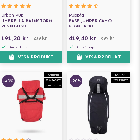
Urban Pup
Puppia
UMBRELLA RAINSTORM
BASE JUMPER CAMO -
REGNTÄCKE
REGNTÄCKE
191,20 kr
419,40 kr
239 kr
699 kr
Finns i Lager
Finns i Lager
VISA PRODUKT
VISA PRODUKT
KAMPANJ
KAMPANJ
-40%
-20%
20% RABATT
20% RABATT
PUPPIA 25%