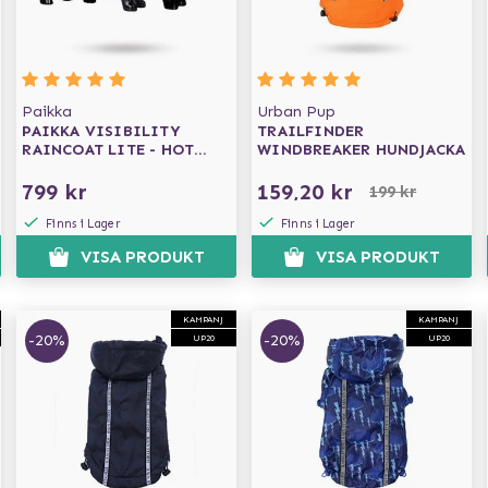
Paikka
Urban Pup
PAIKKA VISIBILITY
TRAILFINDER
RAINCOAT LITE - HOT
WINDBREAKER HUNDJACKA
PINK
799 kr
159,20 kr
199 kr
Finns i Lager
Finns i Lager
VISA PRODUKT
VISA PRODUKT
KAMPANJ
KAMPANJ
-20%
-20%
UP20
UP20