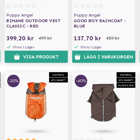
Puppy Angel
Puppy Angel
BIMANE OUTDOOR VEST
GOOD BOY RAINCOAT -
CLASSIC - RED
BLUE
399,20 kr
137,70 kr
499 kr
459 kr
Finns i Lager
Finns i Lager
VISA PRODUKT
LÄGG I VARUKORGEN
KAMPANJ
KAMPANJ
-20%
-40%
20% RABATT
20% RABATT
PUPPIA 25%