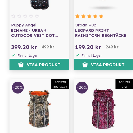
Puppy Angel
Urban Pup
BIMANE - URBAN
LEOPARD PRINT
OUTDOOR VEST DOT
RAINSTORM REGNTÄCKE
PRINT
399,20 kr
199,20 kr
499 kr
249 kr
Finns i Lager
Finns i Lager
VISA PRODUKT
VISA PRODUKT
KAMPANJ
KAMPANJ
-20%
-20%
20% RABATT
UP20