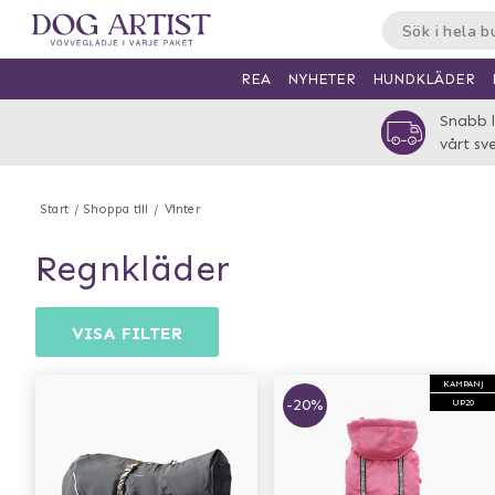
HUNDKLÄDER
REA
NYHETER
Snabb l
vårt sv
Start
Shoppa till
Vinter
regnkläder
VISA FILTER
KAMPANJ
-20%
UP20