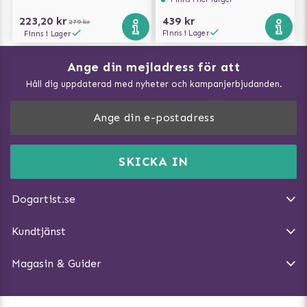
223,20 kr
439 kr
279 kr
Finns i Lager
Finns i Lager
Ange din mejladress för att
Vad kan hundar äta?
Håll dig uppdaterad med nyheter och kampanjerbjudanden.
Så mäter du din hund
Träna Nose Work hemma
DogArtist.se drivs av:
Purefun Commerce AB
Kundservice - FAQ
Momsnr: SE5567445209
SKICKA IN
Så gör du promenaden roligare
E-post:
info@dogartist.se
Om oss
Introducera katt och hund för varandra
Dogartist.se
Köpvillkor
Magasin - Visa alla artiklar
Kundtjänst
Ångra Köp
Hundreflexer
Magasin & Guider
Hundbäddar