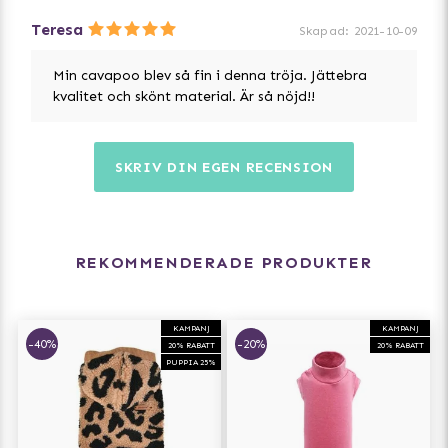
Teresa
Skapad
:
2021-10-09
Min cavapoo blev så fin i denna tröja. Jättebra
kvalitet och skönt material. Är så nöjd!!
SKRIV DIN EGEN RECENSION
REKOMMENDERADE PRODUKTER
KAMPANJ
KAMPANJ
-40%
-20%
20% RABATT
20% RABATT
PUPPIA 25%