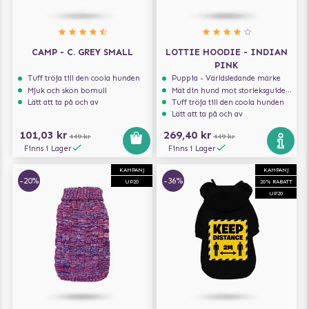
CAMP - C. GREY SMALL
LOTTIE HOODIE - INDIAN
PINK
Tuff tröja till den coola hunden
Puppia - Världsledande märke
Mjuk och skön bomull
Mät din hund mot storleksguiden för att få rätt storlek
Lätt att ta på och av
Tuff tröja till den coola hunden
Lätt att ta på och av
101,03 kr
269,40 kr
449 kr
449 kr
Finns i Lager
Finns i Lager
KAMPANJ
KAMPANJ
-20%
-36%
UP20
20% RABATT
UP20