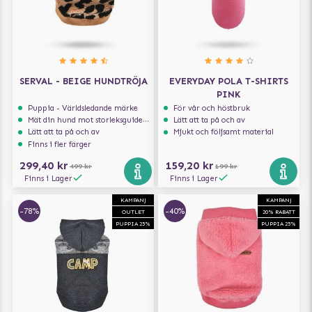
SERVAL - BEIGE HUNDTRÖJA
EVERYDAY POLA T-SHIRTS
PINK
Puppia - Världsledande märke
För vår och höstbruk
Mät din hund mot storleksguiden för att få rätt storlek
Lätt att ta på och av
Lätt att ta på och av
Mjukt och följsamt material
Finns i fler färger
299,40 kr
159,20 kr
499 kr
199 kr
Finns i Lager
Finns i Lager
KAMPANJ
KAMPANJ
-78%
-40%
OUTLET
20% RABATT
PUPPIA 25%
PUPPIA 25%