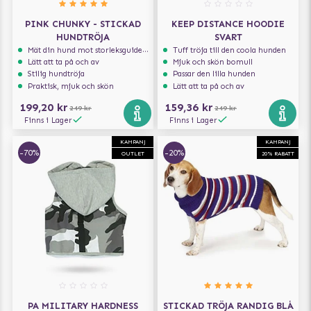
PINK CHUNKY - STICKAD
KEEP DISTANCE HOODIE
HUNDTRÖJA
SVART
Mät din hund mot storleksguiden för att få rätt storlek
Tuff tröja till den coola hunden
Lätt att ta på och av
Mjuk och skön bomull
Stilig hundtröja
Passar den lilla hunden
Praktisk, mjuk och skön
Lätt att ta på och av
199,20 kr
159,36 kr
249 kr
249 kr
Finns i Lager
Finns i Lager
KAMPANJ
KAMPANJ
-70%
-20%
OUTLET
20% RABATT
PA MILITARY HARDNESS
STICKAD TRÖJA RANDIG BLÅ