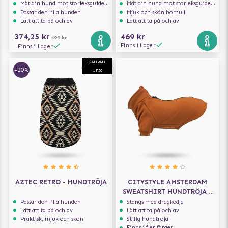
Mät din hund mot storleksguiden för att få rätt storlek
Mät din hund mot storleksguiden för att få rätt storlek
Passar den lilla hunden
Mjuk och skön bomull
Lätt att ta på och av
Lätt att ta på och av
374,25 kr
469 kr
499 kr
Finns i Lager
Finns i Lager
KAMPANJ
-20%
UP20
AZTEC RETRO - HUNDTRÖJA
CITYSTYLE AMSTERDAM
SWEATSHIRT HUNDTRÖJA -
ROSTBRUN
Passar den lilla hunden
Stängs med dragkedja
Lätt att ta på och av
Lätt att ta på och av
Praktisk, mjuk och skön
Stilig hundtröja
Finns i fler färger