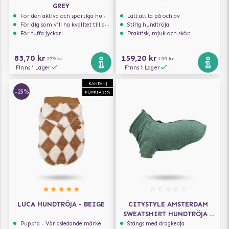
GREY
För den aktiva och sportiga hunden
Lätt att ta på och av
För dig som vill ha kvalitet till din hund!
Stilig hundtröja
För tuffa jyckar!
Praktisk, mjuk och skön
83,70 kr
159,20 kr
279 kr
199 kr
Finns i Lager
Finns i Lager
KAMPANJ
-25%
PUPPIA 25%
LUCA HUNDTRÖJA - BEIGE
CITYSTYLE AMSTERDAM
SWEATSHIRT HUNDTRÖJA -
GRÖN
Puppia - Världsledande märke
Stängs med dragkedja