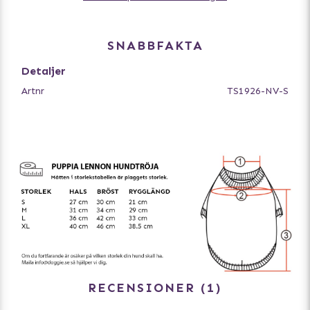
Material;
Akryl 100%
Bomull 60%
SNABBFAKTA
Polyester 40%
Detaljer
Artnr
TS1926-NV-S
RECENSIONER
1