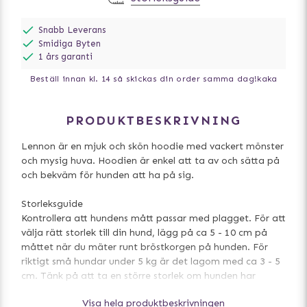
Snabb Leverans
Smidiga Byten
1 års garanti
Beställ innan kl. 14 så skickas din order samma dag!
kaka
PRODUKTBESKRIVNING
Lennon är en mjuk och skön hoodie med vackert mönster
och mysig huva. Hoodien är enkel att ta av och sätta på
och bekväm för hunden att ha på sig.
Storleksguide
Kontrollera att hundens mått passar med plagget. För att
välja rätt storlek till din hund, lägg på ca 5 - 10 cm på
måttet när du mäter runt bröstkorgen på hunden. För
riktigt små hundar under 5 kg är det lagom med ca 3 - 5
cm. Tänk på att ta en större storlek om hunden har
mycket päls.
Visa hela produktbeskrivningen