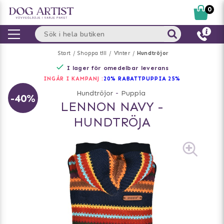
0
Start
Shoppa till
Vinter
Hundtröjor
I lager för omedelbar leverans
INGÅR I KAMPANJ :
20% RABATT
PUPPIA 25%
Hundtröjor
-
Puppia
-40%
LENNON NAVY -
HUNDTRÖJA