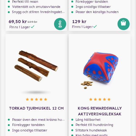
Perfekt till resan
Förebygger tandsten
Vattentätt och smutsavvisande
Inga onödiga tillsatser
Snygg och stilren inredningsdetalj
Passar den känsliga hunden
69,50 kr
129 kr
139 kr
Finns i Lager
Finns i Lager
TORKAD TJURMUSKEL 12 CM
KONG REWARDSWALLY
AKTIVERINGSLEKSAK
Passar även den mest kräsna hunden
Lång hållbarhet
Förebygger tandsten
Perfekt till hundträning
Inga onödiga tillsatser
Slitstark hundleksak
Kan fyllas med godis