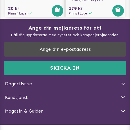
20 kr
179 kr
Finns i Lager
Finns i Lager
Ange din mejladress för att
Vad kan hundar äta?
Håll dig uppdaterad med nyheter och kampanjerbjudanden.
Så mäter du din hund
Träna Nose Work hemma
DogArtist.se drivs av:
Purefun Commerce AB
Kundservice - FAQ
Momsnr: SE5567445209
SKICKA IN
Så gör du promenaden roligare
E-post:
info@dogartist.se
Om oss
Introducera katt och hund för varandra
Dogartist.se
Köpvillkor
Magasin - Visa alla artiklar
Kundtjänst
Ångra Köp
Hundreflexer
Magasin & Guider
Hundbäddar