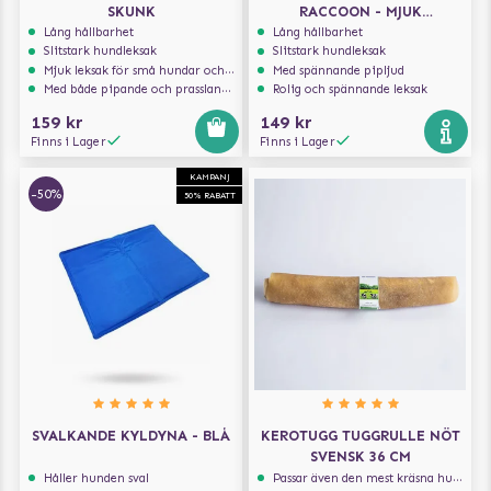
SKUNK
RACCOON - MJUK
HUNDLEKSAK MED PIP
Lång hållbarhet
Lång hållbarhet
Slitstark hundleksak
Slitstark hundleksak
Mjuk leksak för små hundar och valpar.
Med spännande pipljud
Med både pipande och prasslande ljud
Rolig och spännande leksak
159 kr
149 kr
Finns i Lager
Finns i Lager
KAMPANJ
-50%
50% RABATT
SVALKANDE KYLDYNA - BLÅ
KEROTUGG TUGGRULLE NÖT
SVENSK 36 CM
Håller hunden sval
Passar även den mest kräsna hunden