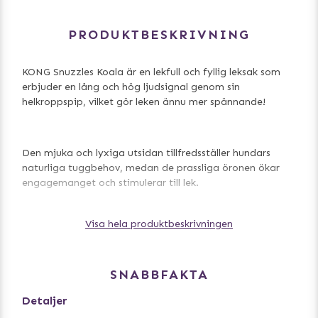
PRODUKTBESKRIVNING
KONG Snuzzles Koala är en lekfull och fyllig leksak som
erbjuder en lång och hög ljudsignal genom sin
helkroppspip, vilket gör leken ännu mer spännande!
Den mjuka och lyxiga utsidan tillfredsställer hundars
naturliga tuggbehov, medan de prassliga öronen ökar
engagemanget och stimulerar till lek.
Visa hela produktbeskrivningen
Den platta formen gör leksaken idealisk för inomhuslek
och passar hundar i alla storlekar.
SNABBFAKTA
Mått: 22x22x9,5 cm
Detaljer