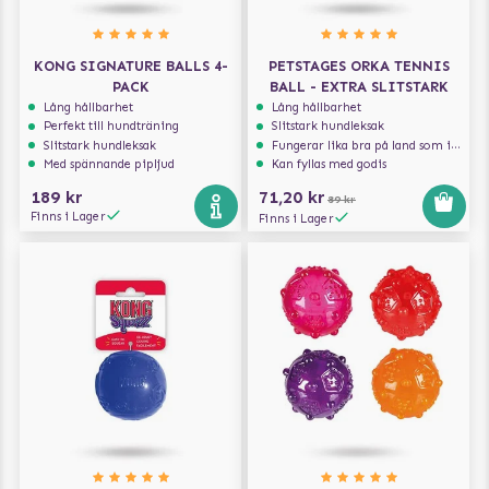
KONG SIGNATURE BALLS 4-
PETSTAGES ORKA TENNIS
PACK
BALL - EXTRA SLITSTARK
Lång hållbarhet
Lång hållbarhet
Perfekt till hundträning
Slitstark hundleksak
Slitstark hundleksak
Fungerar lika bra på land som i vatten
Med spännande pipljud
Kan fyllas med godis
189 kr
71,20 kr
89 kr
Finns i Lager
Finns i Lager