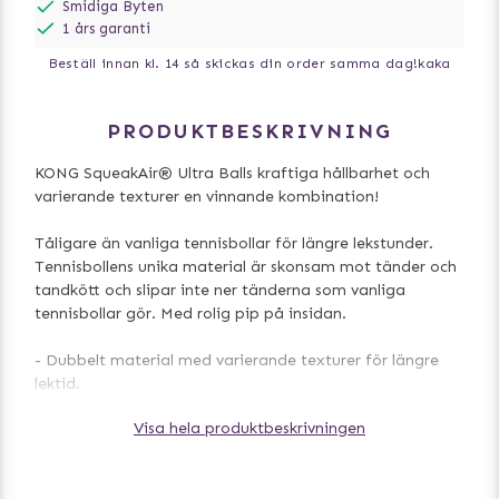
Smidiga Byten
1 års garanti
Beställ innan kl. 14 så skickas din order samma dag!
kaka
PRODUKTBESKRIVNING
KONG SqueakAir® Ultra Balls kraftiga hållbarhet och
varierande texturer en vinnande kombination!
Tåligare än vanliga tennisbollar för längre lekstunder.
Tennisbollens unika material är skonsam mot tänder och
tandkött och slipar inte ner tänderna som vanliga
tennisbollar gör. Med rolig pip på insidan.
- Dubbelt material med varierande texturer för längre
lektid.
- Icke-nötande KONG tennis-material (snällare mot
Visa hela produktbeskrivningen
tänderna).
- Pip på insidan som lockar till lek.
- 3-pack.