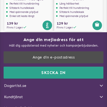
Perfekt till hundträning
Lång hållbarhet
Slitstark hundleksak
Perfekt till hundträning
Med spännande pipljud
Slitstark hundleksak
Enkel att kasta långt
Med spännande pipljud
139 kr
129 kr
Finns i Lager
Finns i Lager
Ange din mejladress för att
Vad kan hundar äta?
Håll dig uppdaterad med nyheter och kampanjerbjudanden.
Så mäter du din hund
Träna Nose Work hemma
DogArtist.se drivs av:
Purefun Commerce AB
Kundservice - FAQ
Momsnr: SE5567445209
SKICKA IN
Så gör du promenaden roligare
E-post:
info@dogartist.se
Om oss
Introducera katt och hund för varandra
Dogartist.se
Köpvillkor
Magasin - Visa alla artiklar
Kundtjänst
Ångra Köp
Hundreflexer