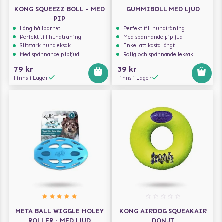
KONG SQUEEZZ BOLL - MED
GUMMIBOLL MED LJUD
PIP
Lång hållbarhet
Perfekt till hundträning
Perfekt till hundträning
Med spännande pipljud
Slitstark hundleksak
Enkel att kasta långt
Med spännande pipljud
Rolig och spännande leksak
79 kr
39 kr
Finns i Lager
Finns i Lager
META BALL WIGGLE HOLEY
KONG AIRDOG SQUEAKAIR
ROLLER - MED LJUD
DONUT