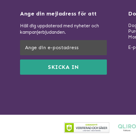
Ange din mejladress för att
Do
Dog
Håll dig uppdaterad med nyheter och
Pu
kampanjerbjudanden.
Mom
E-p
SKICKA IN