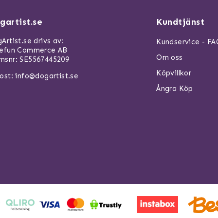
gartist.se
Kundtjänst
Artist.se drivs av:
Kundservice - F
refun Commerce AB
Om oss
snr: SE5567445209
Köpvillkor
ost:
info@dogartist.se
Ångra Köp