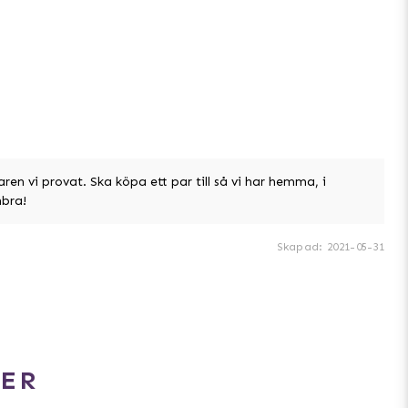
en vi provat. Ska köpa ett par till så vi har hemma, i
nbra!
Skapad
:
2021-05-31
ER