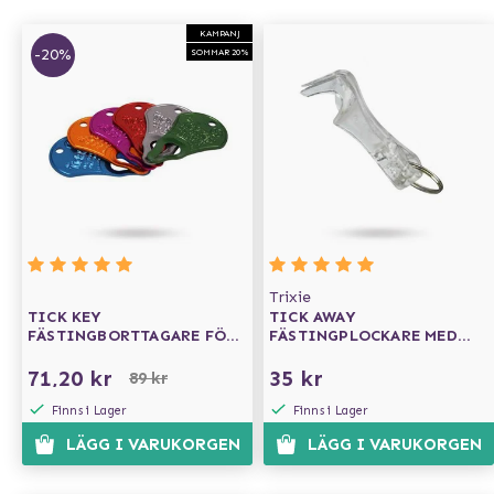
KAMPANJ
-20%
SOMMAR 20%
Trixie
TICK KEY
TICK AWAY
FÄSTINGBORTTAGARE FÖR
FÄSTINGPLOCKARE MED
NYCKELKNIPPA
NYCKELRING
71,20 kr
35 kr
89 kr
Finns i Lager
Finns i Lager
LÄGG I VARUKORGEN
LÄGG I VARUKORGEN