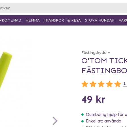
PROMENAD
HEMMA
TRANSPORT & RESA
VAR
STORA HUNDAR
-
Fästingskydd
O'TOM TIC
FÄSTINGBO
1
49 kr
Oumbärlig hjälp för a
Enkel att använda