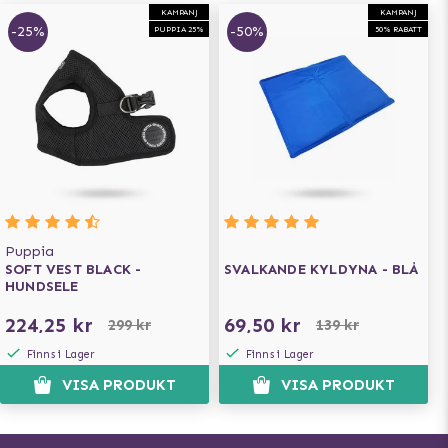
KAMPANJ
KAMPANJ
-25%
-50%
PUPPIA 25%
50% RABATT
Puppia
SOFT VEST BLACK -
SVALKANDE KYLDYNA - BLÅ
HUNDSELE
224,25 kr
69,50 kr
299 kr
139 kr
Finns i Lager
Finns i Lager
VISA PRODUKT
VISA PRODUKT