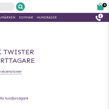
0
UMÄRKEN
SOMMAR
HUNDRASER
K TWISTER
RTTAGARE
 recensioner
lla husdjursägare