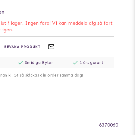
en
lut i lager. Ingen fara! Vi kan meddela dig så fort
r igen.
BEVAKA PRODUKT
Smidiga Byten
1 års garanti
nnan kl. 14 så skickas din order samma dag!
6370060