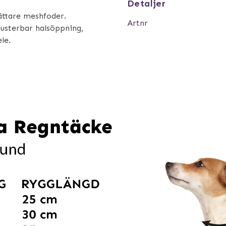
Detaljer
ättare meshfoder.
Artnr
justerbar halsöppning,
le.