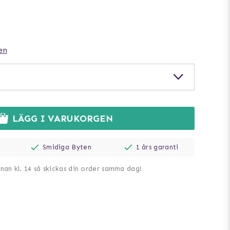
en
LÄGG I VARUKORGEN
Smidiga Byten
1 års garanti
nnan kl. 14 så skickas din order samma dag!