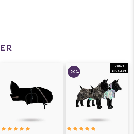
ER
KAMPANJ
-20%
20% RABATT