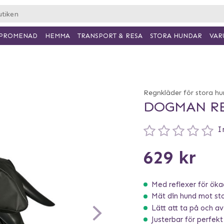
PROMENAD
HEMMA
TRANSPORT & RESA
VAR
STORA HUNDAR
Regnkläder för stora h
DOGMAN RE
I
629 kr
Med reflexer för öka
Mät din hund mot stor
Lätt att ta på och av
Justerbar för perfek