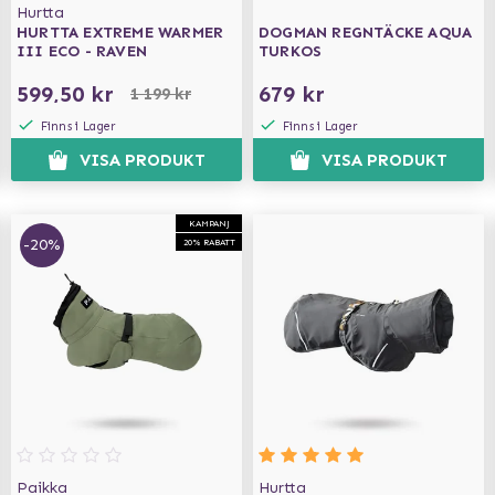
Hurtta
HURTTA EXTREME WARMER
DOGMAN REGNTÄCKE AQUA
III ECO - RAVEN
TURKOS
599,50 kr
679 kr
1 199 kr
Finns i Lager
Finns i Lager
VISA PRODUKT
VISA PRODUKT
KAMPANJ
-20%
20% RABATT
Paikka
Hurtta