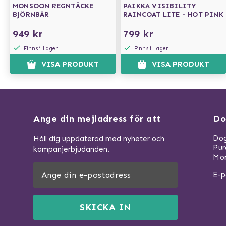
MONSOON REGNTÄCKE
PAIKKA VISIBILITY
BJÖRNBÄR
RAINCOAT LITE - HOT PINK
949 kr
799 kr
Finns i Lager
Finns i Lager
VISA PRODUKT
VISA PRODUKT
Ange din mejladress för att
Do
Dog
Håll dig uppdaterad med nyheter och
Pu
kampanjerbjudanden.
Mom
E-p
SKICKA IN