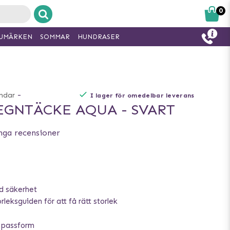
0
UMÄRKEN
SOMMAR
HUNDRASER
-
undar
I lager för omedelbar leverans
GNTÄCKE AQUA - SVART
nga recensioner
d säkerhet
leksguiden för att få rätt storlek
t passform