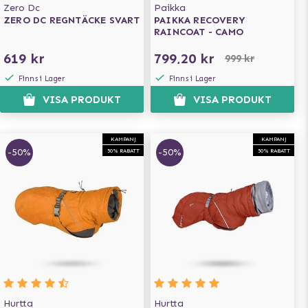
Zero Dc
Paikka
ZERO DC REGNTÄCKE SVART
PAIKKA RECOVERY
RAINCOAT - CAMO
619 kr
799,20 kr
999 kr
Finns i Lager
Finns i Lager
VISA PRODUKT
VISA PRODUKT
KAMPANJ
KAMPANJ
-50%
-50%
50% RABATT
50% RABATT
Hurtta
Hurtta