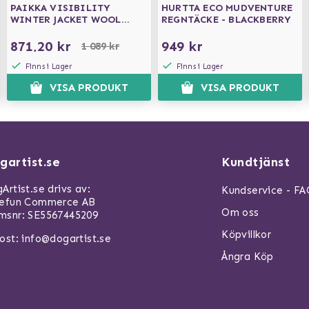
PAIKKA VISIBILITY
HURTTA ECO MUDVENTURE
WINTER JACKET WOOL
REGNTÄCKE - BLACKBERRY
GREEN
871,20 kr
949 kr
1 089 kr
Finns i Lager
Finns i Lager
VISA PRODUKT
VISA PRODUKT
gartist.se
Kundtjänst
Artist.se drivs av:
Kundservice - F
refun Commerce AB
Om oss
snr: SE5567445209
Köpvillkor
ost:
info@dogartist.se
Ångra Köp