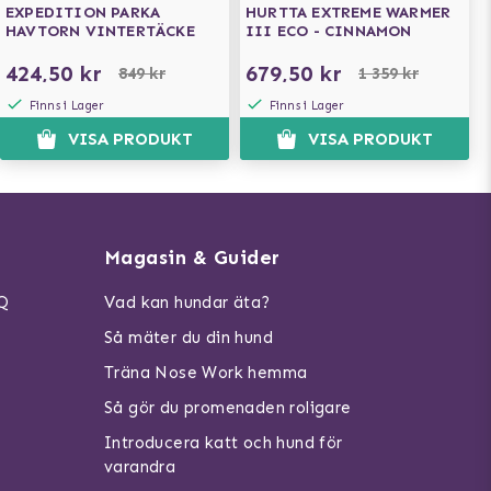
EXPEDITION PARKA
HURTTA EXTREME WARMER
HAVTORN VINTERTÄCKE
III ECO - CINNAMON
424,50 kr
679,50 kr
849 kr
1 359 kr
Finns i Lager
Finns i Lager
VISA PRODUKT
VISA PRODUKT
Magasin & Guider
AQ
Vad kan hundar äta?
Så mäter du din hund
Träna Nose Work hemma
Så gör du promenaden roligare
Introducera katt och hund för
varandra