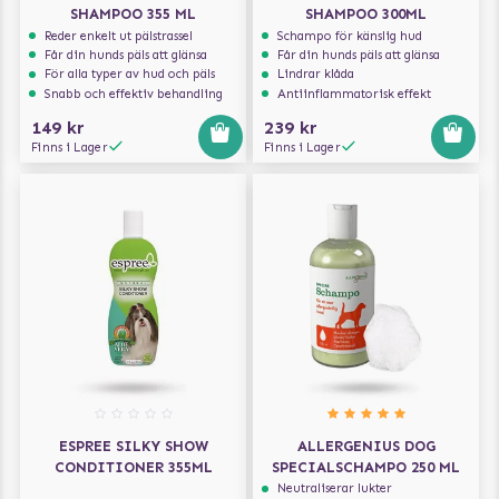
SHAMPOO 355 ML
SHAMPOO 300ML
Reder enkelt ut pälstrassel
Schampo för känslig hud
Får din hunds päls att glänsa
Får din hunds päls att glänsa
För alla typer av hud och päls
Lindrar klåda
Snabb och effektiv behandling
Antiinflammatorisk effekt
149 kr
239 kr
Finns i Lager
Finns i Lager
ESPREE SILKY SHOW
ALLERGENIUS DOG
CONDITIONER 355ML
SPECIALSCHAMPO 250 ML
Neutraliserar lukter