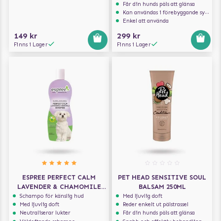
Får din hunds päls att glänsa
Kan användas i förebyggande syfte
Enkel att använda
149 kr
299 kr
Finns i Lager
Finns i Lager
ESPREE PERFECT CALM
PET HEAD SENSITIVE SOUL
LAVENDER & CHAMOMILE
BALSAM 250ML
SHAMPOO 591 ML
Schampo för känslig hud
Med ljuvlig doft
Med ljuvlig doft
Reder enkelt ut pälstrassel
Neutraliserar lukter
Får din hunds päls att glänsa