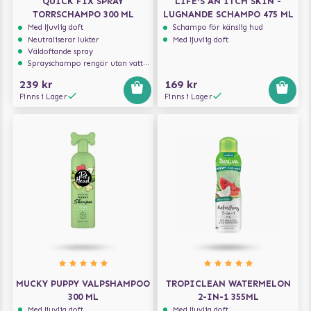
QUICK FIX SPRAY
LIFE'S AN ITCH SKIN -
TORRSCHAMPO 300 ML
LUGNANDE SCHAMPO 475 ML
Med ljuvlig doft
Schampo för känslig hud
Neutraliserar lukter
Med ljuvlig doft
Väldoftande spray
Sprayschampo rengör utan vatten
239 kr
169 kr
Finns i Lager
Finns i Lager
MUCKY PUPPY VALPSHAMPOO
TROPICLEAN WATERMELON
300 ML
2-IN-1 355ML
Med ljuvlig doft
Med ljuvlig doft