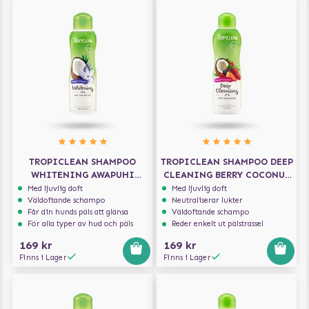
TROPICLEAN SHAMPOO
TROPICLEAN SHAMPOO DEEP
WHITENING AWAPUHI
CLEANING BERRY COCONUT
COCONUT 355ML
355ML
Med ljuvlig doft
Med ljuvlig doft
Väldoftande schampo
Neutraliserar lukter
Får din hunds päls att glänsa
Väldoftande schampo
För alla typer av hud och päls
Reder enkelt ut pälstrassel
169 kr
169 kr
Finns i Lager
Finns i Lager