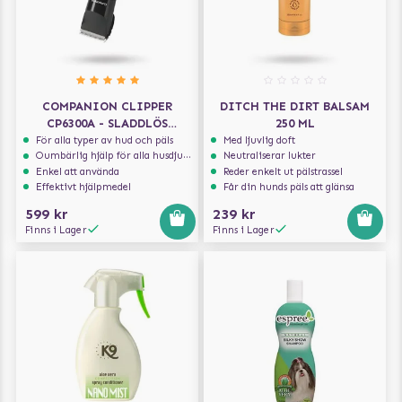
COMPANION CLIPPER
DITCH THE DIRT BALSAM
CP6300A - SLADDLÖS
250 ML
TRIMMER
För alla typer av hud och päls
Med ljuvlig doft
Oumbärlig hjälp för alla husdjursägare
Neutraliserar lukter
Enkel att använda
Reder enkelt ut pälstrassel
Effektivt hjälpmedel
Får din hunds päls att glänsa
599 kr
239 kr
Finns i Lager
Finns i Lager