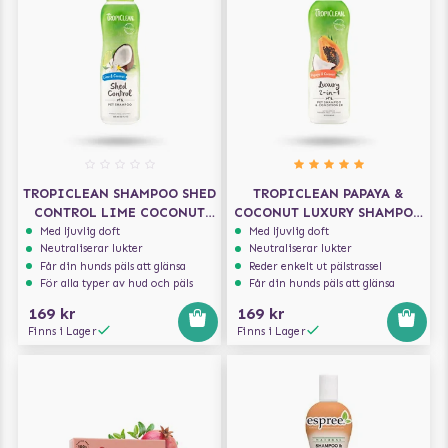
TROPICLEAN SHAMPOO SHED
TROPICLEAN PAPAYA &
CONTROL LIME COCONUT
COCONUT LUXURY SHAMPOO
355ML
& BALSAM 2IN1 355 ML
Med ljuvlig doft
Med ljuvlig doft
Neutraliserar lukter
Neutraliserar lukter
Får din hunds päls att glänsa
Reder enkelt ut pälstrassel
För alla typer av hud och päls
Får din hunds päls att glänsa
169 kr
169 kr
Finns i Lager
Finns i Lager