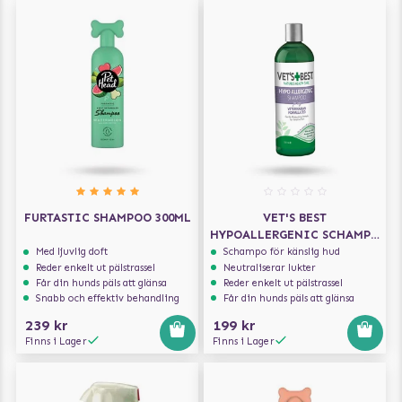
FURTASTIC SHAMPOO 300ML
VET'S BEST
HYPOALLERGENIC SCHAMPO
500ML
Med ljuvlig doft
Schampo för känslig hud
Reder enkelt ut pälstrassel
Neutraliserar lukter
Får din hunds päls att glänsa
Reder enkelt ut pälstrassel
Snabb och effektiv behandling
Får din hunds päls att glänsa
239 kr
199 kr
Finns i Lager
Finns i Lager