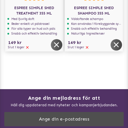
ESPREE SIMPLE SHED
ESPREE SIMPLE SHED
TREATMENT 355 ML
SHAMPOO 355 ML
Med ljuvlig doft
Väldoftande schampo
Reder enkelt ut pälstrassel
Kan användas i förebyggande syfte
För alla typer av hud och päls
Snabb och effektiv behandling
Snabb och effektiv behandling
Naturliga ingredienser
149 kr
149 kr
Slut i lager
Slut i lager
Ange din mejladress för att
Vad kan hundar äta?
Håll dig uppdaterad med nyheter och kampanjerbjudanden.
Så mäter du din hund
Träna Nose Work hemma
DogArtist.se drivs av: