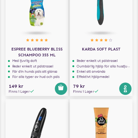
ESPREE BLUEBERRY BLISS
KARDA SOFT PLAST
SCHAMPOO 355 ML
Med ljuvlig doft
Reder enkelt ut pälstrassel
Reder enkelt ut pälstrassel
Oumbärlig hjälp för alla husdjursägare
Får din hunds päls att glänsa
Enkel att använda
För alla typer av hud och päls
Effektivt hjälpmedel
149 kr
79 kr
Finns i Lager
Finns i Lager