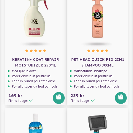
KERATIN+ COAT REPAIR
PET HEAD QUICK FIX 2IN1
MOISTURIZER 250ML
SHAMPOO 300ML
Med ljuvlig doft
Väldoftande schampo
Reder enkelt ut pälstrassel
Reder enkelt ut pälstrassel
Får din hunds päls att glänsa
Får din hunds päls att glänsa
För alla typer av hud och päls
För alla typer av hud och päls
169 kr
239 kr
Finns i Lager
Finns i Lager