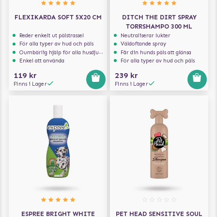
FLEXIKARDA SOFT 5X20 CM
DITCH THE DIRT SPRAY
TORRSHAMPO 300 ML
Reder enkelt ut pälstrassel
Neutraliserar lukter
För alla typer av hud och päls
Väldoftande spray
Oumbärlig hjälp för alla husdjursägare
Får din hunds päls att glänsa
Enkel att använda
För alla typer av hud och päls
119 kr
239 kr
Finns i Lager
Finns i Lager
ESPREE BRIGHT WHITE
PET HEAD SENSITIVE SOUL