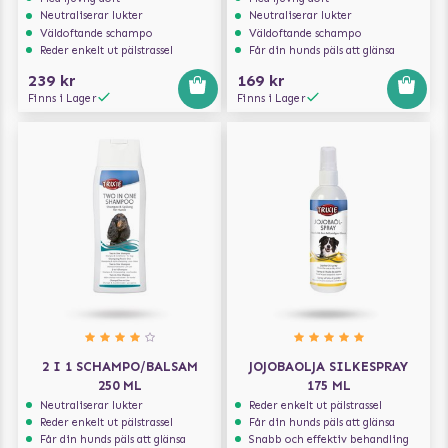
Neutraliserar lukter
Neutraliserar lukter
Väldoftande schampo
Väldoftande schampo
Reder enkelt ut pälstrassel
Får din hunds päls att glänsa
239 kr
169 kr
Finns i Lager
Finns i Lager
2 I 1 SCHAMPO/BALSAM
JOJOBAOLJA SILKESPRAY
250 ML
175 ML
Neutraliserar lukter
Reder enkelt ut pälstrassel
Reder enkelt ut pälstrassel
Får din hunds päls att glänsa
Får din hunds päls att glänsa
Snabb och effektiv behandling