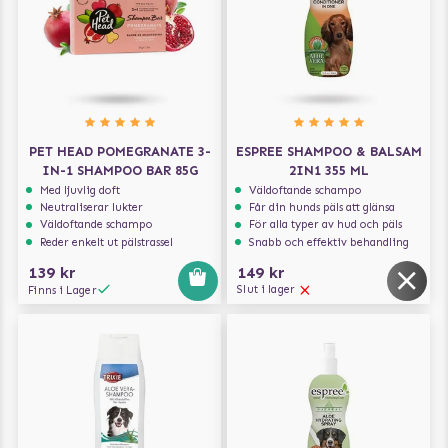
PET HEAD POMEGRANATE 3-
ESPREE SHAMPOO & BALSAM
IN-1 SHAMPOO BAR 85G
2IN1 355 ML
Med ljuvlig doft
Väldoftande schampo
Neutraliserar lukter
Får din hunds päls att glänsa
Väldoftande schampo
För alla typer av hud och päls
Reder enkelt ut pälstrassel
Snabb och effektiv behandling
139 kr
149 kr
Slut i lager
Finns i Lager