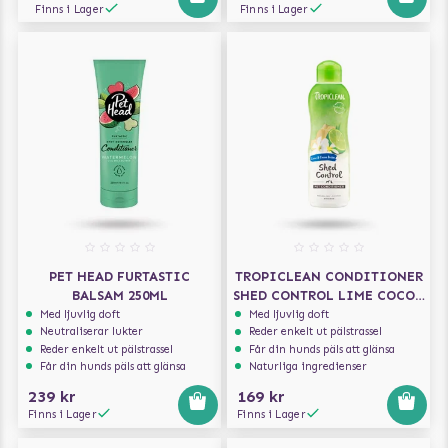
Finns i Lager
Finns i Lager
PET HEAD FURTASTIC
TROPICLEAN CONDITIONER
BALSAM 250ML
SHED CONTROL LIME COCOA
BUTTER 355ML
Med ljuvlig doft
Med ljuvlig doft
Neutraliserar lukter
Reder enkelt ut pälstrassel
Reder enkelt ut pälstrassel
Får din hunds päls att glänsa
Får din hunds päls att glänsa
Naturliga ingredienser
239 kr
169 kr
Finns i Lager
Finns i Lager