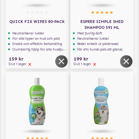
QUICK FIX WIPES 80-PACK
ESPREE SIMPLE SHED
SHAMPOO 591 ML
Neutraliserar lukter
Med ljuvlig doft
För alla typer av hud och päls
Neutraliserar lukter
Snabb och effektiv behandling
Reder enkelt ut pälstrassel
Oumbärlig hjälp för alla husdjursägare
Får din hunds päls att glänsa
159 kr
199 kr
Slut i lager
Slut i lager