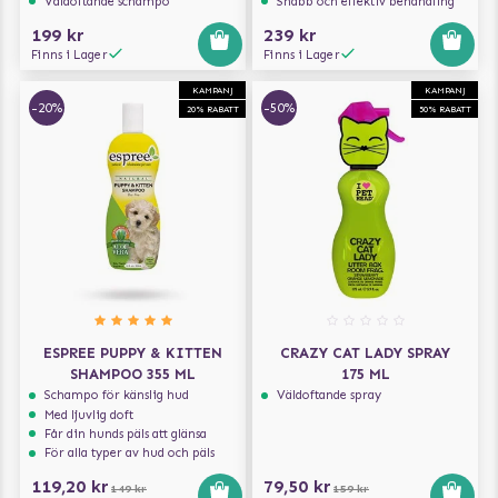
Väldoftande schampo
Snabb och effektiv behandling
199 kr
239 kr
Finns i Lager
Finns i Lager
KAMPANJ
KAMPANJ
-20%
-50%
20% RABATT
50% RABATT
ESPREE PUPPY & KITTEN
CRAZY CAT LADY SPRAY
SHAMPOO 355 ML
175 ML
Schampo för känslig hud
Väldoftande spray
Med ljuvlig doft
Får din hunds päls att glänsa
För alla typer av hud och päls
119,20 kr
79,50 kr
149 kr
159 kr