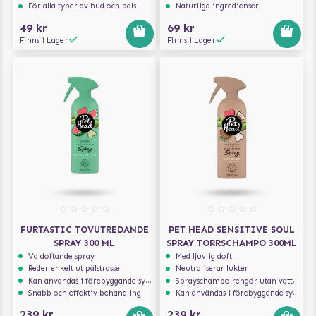
För alla typer av hud och päls
Naturliga ingredienser
49 kr
69 kr
Finns i Lager
Finns i Lager
FURTASTIC TOVUTREDANDE
PET HEAD SENSITIVE SOUL
SPRAY 300 ML
SPRAY TORRSCHAMPO 300ML
Väldoftande spray
Med ljuvlig doft
Reder enkelt ut pälstrassel
Neutraliserar lukter
Kan användas i förebyggande syfte
Sprayschampo rengör utan vatten
Snabb och effektiv behandling
Kan användas i förebyggande syfte
239 kr
239 kr