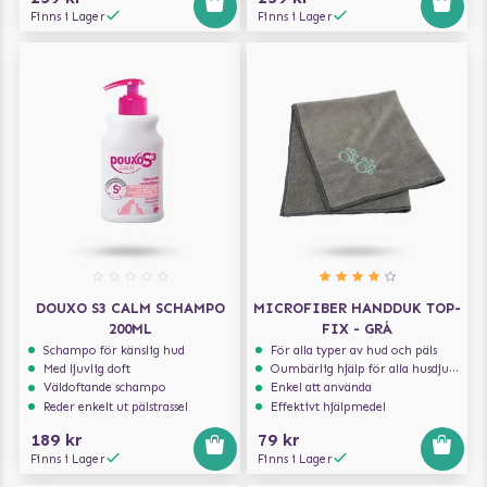
Finns i Lager
Finns i Lager
DOUXO S3 CALM SCHAMPO
MICROFIBER HANDDUK TOP-
200ML
FIX - GRÅ
Schampo för känslig hud
För alla typer av hud och päls
Med ljuvlig doft
Oumbärlig hjälp för alla husdjursägare
Väldoftande schampo
Enkel att använda
Reder enkelt ut pälstrassel
Effektivt hjälpmedel
189 kr
79 kr
Finns i Lager
Finns i Lager