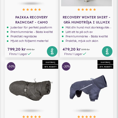
PAIKKA RECOVERY
RECOVERY WINTER SHIRT -
RAINCOAT - CAMO
GRÅ HUNDTRÖJA I ULLMIX
Justerbar för perfekt passform
Mät din hund mot storleksguiden för att få rätt storlek
Premiummärke - Bästa kvalité
Lätt att ta på och av
Praktiskt regntäcke
Premiummärke - Bästa kvalité
Mjukt och följsamt material
Praktisk, mjuk och skön
799,20 kr
479,20 kr
999 kr
599 kr
Finns i Lager
Finns i Lager
KAMPANJ
KAMPANJ
-50%
-20%
50% RABATT
20% RABATT