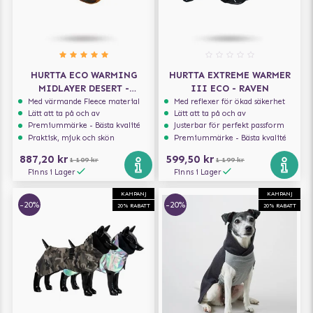
HURTTA ECO WARMING
HURTTA EXTREME WARMER
MIDLAYER DESERT -
III ECO - RAVEN
HUNDTÄCKE
Med värmande Fleece material
Med reflexer för ökad säkerhet
Lätt att ta på och av
Lätt att ta på och av
Premiummärke - Bästa kvalité
Justerbar för perfekt passform
Praktisk, mjuk och skön
Premiummärke - Bästa kvalité
887,20 kr
599,50 kr
1 109 kr
1 199 kr
Finns i Lager
Finns i Lager
KAMPANJ
KAMPANJ
-20%
-20%
20% RABATT
20% RABATT