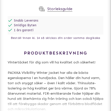
Storleksguide
Snabb Leverans
Smidiga Byten
1 års garanti
Beställ innan kl. 14 så skickas din order samma dag!
kaka
PRODUKTBESKRIVNING
Vintertäcket för dig som vill ha kvalitet och säkerhet!
PAIKKA Visibility Winter Jacket har alla de bästa
egenskaperna i en hundjacka. Den håller din hund varm,
torr och snyggt säker – även i kallt väder. Thinsulate-
isolering av hög kvalitet ger bra värme. Gjord av 78%
återvunnet material. FIR-emitterande foder hjälper din
hund att återhämta sig från träning och kan också hjälpa
till att förebygga skador genom att förbättra blodflödet
och mikrocirkulationen.