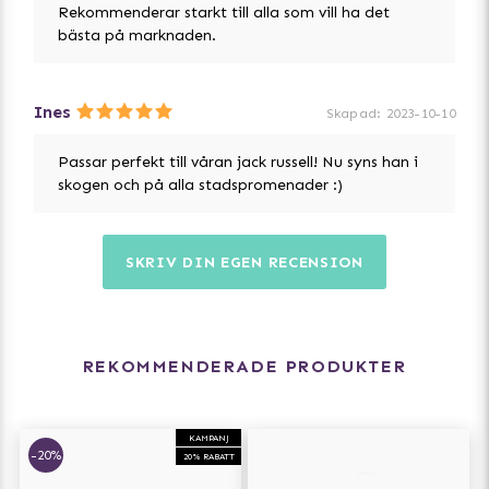
Rekommenderar starkt till alla som vill ha det
absorption och kemisk säkerhet, dvs standard 100 av
bästa på marknaden.
OEKO-TEX).
Designad i Helsingfors, Finland.
Ines
Skapad
:
2023-10-10
Passar perfekt till våran jack russell! Nu syns han i
skogen och på alla stadspromenader :)
SKRIV DIN EGEN RECENSION
REKOMMENDERADE PRODUKTER
KAMPANJ
-20%
20% RABATT