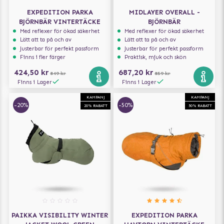
EXPEDITION PARKA
MIDLAYER OVERALL -
BJÖRNBÄR VINTERTÄCKE
BJÖRNBÄR
Med reflexer för ökad säkerhet
Med reflexer för ökad säkerhet
Lätt att ta på och av
Lätt att ta på och av
Justerbar för perfekt passform
Justerbar för perfekt passform
Finns i fler färger
Praktisk, mjuk och skön
424,50 kr
687,20 kr
849 kr
859 kr
Finns i Lager
Finns i Lager
KAMPANJ
KAMPANJ
-20%
-50%
20% RABATT
50% RABATT
PAIKKA VISIBILITY WINTER
EXPEDITION PARKA