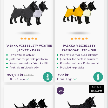
PAIKKA VISIBILITY WINTER
PAIKKA VISIBILITY
JACKET - DARK
RAINCOAT LITE - GUL
Lätt att ta på och av
Med reflexer för ökad säkerhet
Justerbar för perfekt passform
Justerbar för perfekt passform
Premiummärke - Bästa kvalité
Premiummärke - Bästa kvalité
Praktisk, mjuk och skön
Praktiskt regntäcke
951,20 kr
799 kr
1 189 kr
Finns i Lager
Finns i Lager
KAMPANJ
-20%
20% RABATT