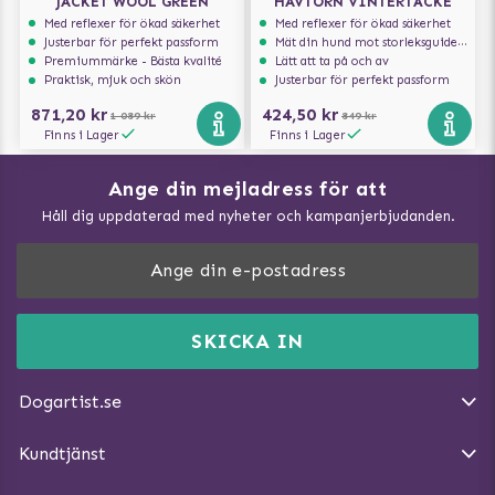
JACKET WOOL GREEN
HAVTORN VINTERTÄCKE
Med reflexer för ökad säkerhet
Med reflexer för ökad säkerhet
Justerbar för perfekt passform
Mät din hund mot storleksguiden för att få rätt storlek
Premiummärke - Bästa kvalité
Lätt att ta på och av
Praktisk, mjuk och skön
Justerbar för perfekt passform
871,20 kr
424,50 kr
1 089 kr
849 kr
Finns i Lager
Finns i Lager
Ange din mejladress för att
Vad kan hundar äta?
Håll dig uppdaterad med nyheter och kampanjerbjudanden.
Så mäter du din hund
Träna Nose Work hemma
DogArtist.se drivs av:
Purefun Commerce AB
Kundservice - FAQ
Momsnr: SE5567445209
SKICKA IN
Så gör du promenaden roligare
E-post:
info@dogartist.se
Om oss
Introducera katt och hund för varandra
Dogartist.se
Köpvillkor
Magasin - Visa alla artiklar
Kundtjänst
Ångra Köp
Hundreflexer