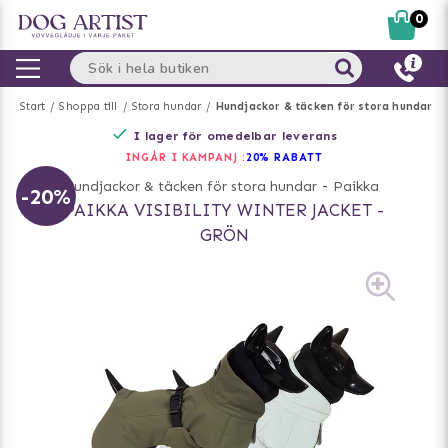
0
Start
Shoppa till
Stora hundar
Hundjackor & täcken för stora hundar
I lager för omedelbar leverans
INGÅR I KAMPANJ :
20% RABATT
Hundjackor & täcken för stora hundar
-
Paikka
-20%
PAIKKA VISIBILITY WINTER JACKET -
GRÖN