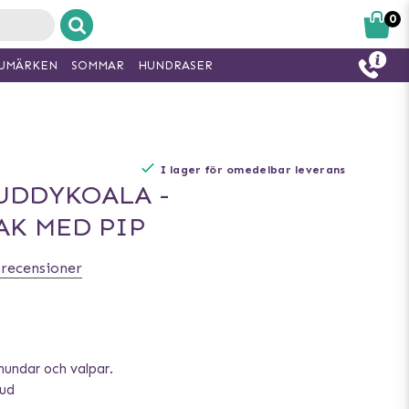
0
UMÄRKEN
SOMMAR
HUNDRASER
I lager för omedelbar leverans
UDDYKOALA -
K MED PIP
 recensioner
hundar och valpar.
jud