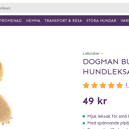
PROMENAD
HEMMA
TRANSPORT & RESA
VAR
STORA HUNDAR
-
Leksaker
DOGMAN B
HUNDLEKSA
1
49 kr
Mjuk leksak för små 
Med spännande pipl