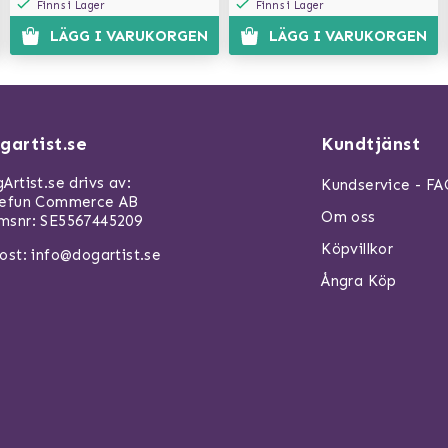
Finns i Lager
Finns i Lager
LÄGG I VARUKORGEN
LÄGG I VARUKORGEN
gartist.se
Kundtjänst
Artist.se drivs av:
Kundservice - F
refun Commerce AB
Om oss
snr: SE5567445209
Köpvillkor
ost:
info@dogartist.se
Ångra Köp