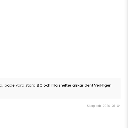
 både våra stora BC och lilla sheltie älskar den! Verkligen
Skapad
:
2026-05-04