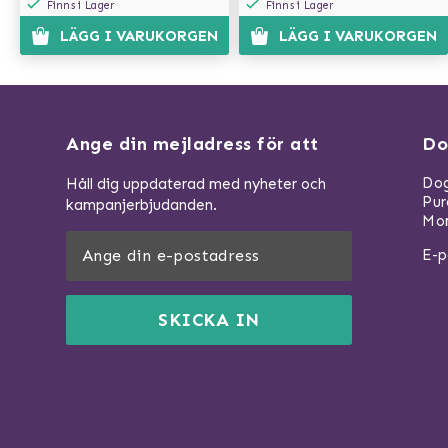
Finns i Lager
Finns i Lager
LÄGG I VARUKORGEN
LÄGG I VARUKORGEN
Ange din mejladress för att
Do
Dog
Håll dig uppdaterad med nyheter och
Pu
kampanjerbjudanden.
Mom
E-p
SKICKA IN