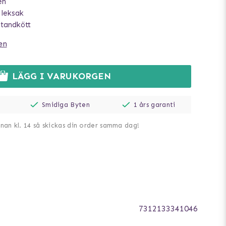
en
 leksak
 tandkött
en
LÄGG I VARUKORGEN
Smidiga Byten
1 års garanti
nnan kl. 14 så skickas din order samma dag!
7312133341046