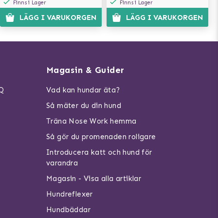
Finns i Lager
Finns i Lager
LÄGG I VARUKORGEN
LÄGG I VARUKORGEN
Magasin & Guider
AQ
Vad kan hundar äta?
Så mäter du din hund
Träna Nose Work hemma
Så gör du promenaden roligare
Introducera katt och hund för
varandra
Magasin - Visa alla artiklar
Hundreflexer
Hundbäddar