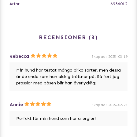
Artnr
6936012
RECENSIONER
3
Rebecca
Skapad
:
2025-03-19
Min hund har testat många olika sorter, men dessa
är de enda som han aldrig tröttnar på. Så fort jag
prasslar med påsen blir han överlycklig!
Annie
Skapad
:
2025-02-21
Perfekt för min hund som har allergier!