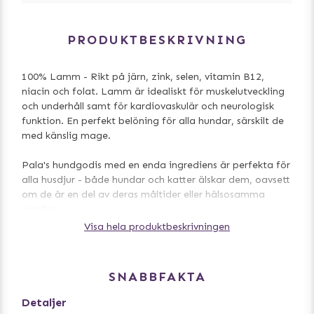
PRODUKTBESKRIVNING
100% Lamm - Rikt på järn, zink, selen, vitamin B12,
niacin och folat. Lamm är idealiskt för muskelutveckling
och underhåll samt för kardiovaskulär och neurologisk
funktion. En perfekt belöning för alla hundar, särskilt de
med känslig mage.
Pala's hundgodis med en enda ingrediens är perfekta för
alla husdjur - både hundar och katter älskar dem, oavsett
om de är en del av deras måltider eller hälsosamma
snacks!
Visa hela produktbeskrivningen
- 100% Lamm
- Lätta att dela i mindre bitar
- Extra bra till hundar med känslig mage
SNABBFAKTA
- Passar både hundar & katter
Detaljer