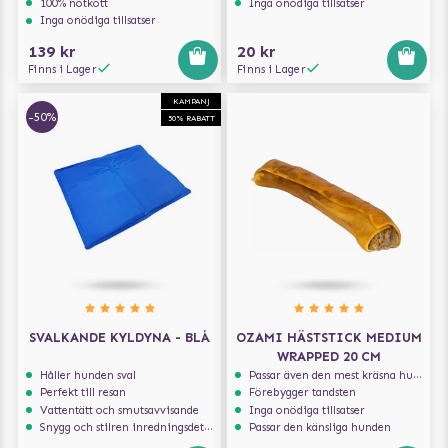
100% nötkött
Inga onödiga tillsatser
Inga onödiga tillsatser
139 kr
20 kr
Finns i Lager
Finns i Lager
KAMPANJ
-50%
50% RABATT
SVALKANDE KYLDYNA - BLÅ
OZAMI HÄSTSTICK MEDIUM
WRAPPED 20 CM
Håller hunden sval
Passar även den mest kräsna hunden
Perfekt till resan
Förebygger tandsten
Vattentätt och smutsavvisande
Inga onödiga tillsatser
Snygg och stilren inredningsdetalj
Passar den känsliga hunden