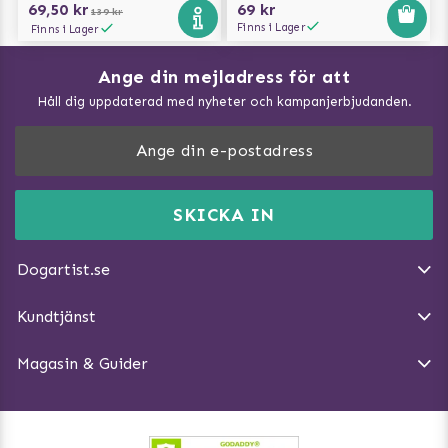
69,50 kr
69 kr
139 kr
Finns i Lager
Finns i Lager
Ange din mejladress för att
Vad kan hundar äta?
Håll dig uppdaterad med nyheter och kampanjerbjudanden.
Så mäter du din hund
Träna Nose Work hemma
DogArtist.se drivs av:
Purefun Commerce AB
Kundservice - FAQ
Momsnr: SE5567445209
SKICKA IN
Så gör du promenaden roligare
E-post:
info@dogartist.se
Om oss
Introducera katt och hund för varandra
Dogartist.se
Köpvillkor
Magasin - Visa alla artiklar
Kundtjänst
Ångra Köp
Hundreflexer
Magasin & Guider
Hundbäddar