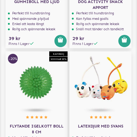
GUMMIBOLL MED LJUD
DOG ACTIVITY SNACK
APPORT
Perfekt till hundträning
Perfekt till hundträning
Med spännande pipljud
Kan fyllas med godis
Enkel att kasta långt
Rolig och spännande leksak
Rolig och spännande leksak
Snäll mot tänder och tandkött
39 kr
29 kr
Finns i Lager
Finns i Lager
KAMPANJ
-20%
SOMMAR 20%
FLYTANDE IGELKOTT BOLL
LATEXDJUR MED SVANS
8 CM