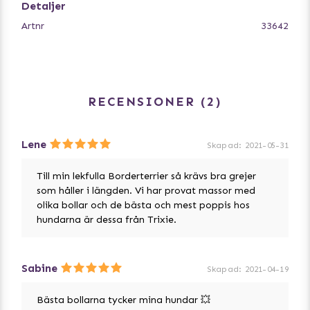
Detaljer
Artnr
33642
RECENSIONER
2
Lene
Skapad
:
2021-05-31
Till min lekfulla Borderterrier så krävs bra grejer
som håller i längden. Vi har provat massor med
olika bollar och de bästa och mest poppis hos
hundarna är dessa från Trixie.
Sabine
Skapad
:
2021-04-19
Bästa bollarna tycker mina hundar 💥