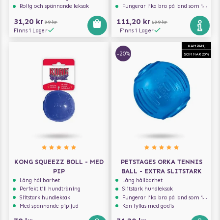
Rolig och spännande leksak
Fungerar lika bra på land som i vatten
31,20 kr
111,20 kr
39 kr
139 kr
Finns i Lager
Finns i Lager
KAMPANJ
-20%
SOMMAR 20%
KONG SQUEEZZ BOLL - MED
PETSTAGES ORKA TENNIS
PIP
BALL - EXTRA SLITSTARK
Lång hållbarhet
Lång hållbarhet
Perfekt till hundträning
Slitstark hundleksak
Slitstark hundleksak
Fungerar lika bra på land som i vatten
Med spännande pipljud
Kan fyllas med godis