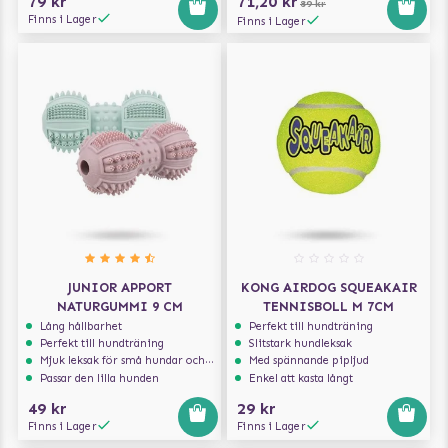
79 kr
71,20 kr
89 kr
Finns i Lager
Finns i Lager
JUNIOR APPORT
KONG AIRDOG SQUEAKAIR
NATURGUMMI 9 CM
TENNISBOLL M 7CM
Lång hållbarhet
Perfekt till hundträning
Perfekt till hundträning
Slitstark hundleksak
Mjuk leksak för små hundar och valpar.
Med spännande pipljud
Passar den lilla hunden
Enkel att kasta långt
49 kr
29 kr
Finns i Lager
Finns i Lager