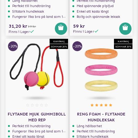
Lång hållbarhet
Perfekt till hundträning
Perfekt till hundträning
Med spännande pipljud
Slitstark hundleksak
Enkel att kasta långt
Fungerar lika bra på land som i vatten
Rolig och spännande leksak
31,20 kr
59 kr
39 kr
Finns i Lager
Finns i Lager
KAMPANJ
KAMPANJ
-20%
-20%
SOMMAR 20%
SOMMAR 20%
FLYTANDE MJUK GUMMIBOLL
RING FOAM - FLYTANDE
MED REP
HUNDLEKSAK
Perfekt till hundträning
Lång hållbarhet
Fungerar lika bra på land som i vatten
Perfekt till hundträning
Enkel att kasta långt
Slitstark hundleksak