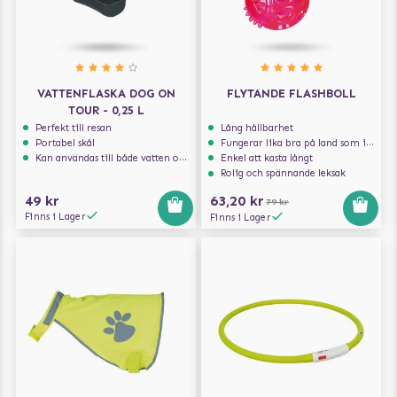
VATTENFLASKA DOG ON
FLYTANDE FLASHBOLL
TOUR - 0,25 L
Perfekt till resan
Lång hållbarhet
Portabel skål
Fungerar lika bra på land som i vatten
Kan användas till både vatten och mat
Enkel att kasta långt
Rolig och spännande leksak
49 kr
63,20 kr
79 kr
Finns i Lager
Finns i Lager