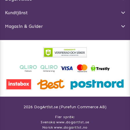
Köpvillkor
Magasin - Visa alla artiklar
Kundtjänst
Ångra Köp
Hundreflexer
Magasin & Guider
Hundbäddar
2026 DogArtist.se (Purefun Commerce AB)
Fler språk:
Svenska www.dogartist.se
Norsk www.dogartist.no