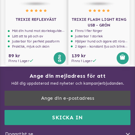
TRIXIE REFLEXVÄST
TRIXIE FLASH LIGHT RING
USB - GRÖN
Mät din hund mot storleksguiden för att få rätt storlek
Finns i fler färger
Lätt att ta på och av
Justerbar i storlek
Justerbar för perfekt passform
Hjälper hund och ägare att röra sig säkert i trafiken
Praktisk, mjuk och skön
2 lägen - konstant ljus och blinkande ljus
89 kr
139 kr
Finns i Lager
Finns i Lager
Ange din mejladress för att
Vad kan hundar äta?
Håll dig uppdaterad med nyheter och kampanjerbjudanden.
Så mäter du din hund
Träna Nose Work hemma
DogArtist.se drivs av:
Purefun Commerce AB
Kundservice - FAQ
Momsnr: SE5567445209
SKICKA IN
Så gör du promenaden roligare
E-post:
info@dogartist.se
Om oss
Introducera katt och hund för varandra
Dogartist.se