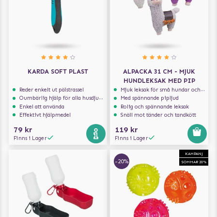
KARDA SOFT PLAST
ALPACKA 31 CM - MJUK
HUNDLEKSAK MED PIP
Reder enkelt ut pälstrassel
Mjuk leksak för små hundar och valpar.
Oumbärlig hjälp för alla husdjursägare
Med spännande pipljud
Enkel att använda
Rolig och spännande leksak
Effektivt hjälpmedel
Snäll mot tänder och tandkött
79 kr
119 kr
Finns i Lager
Finns i Lager
KAMPANJ
-20%
SOMMAR 20%