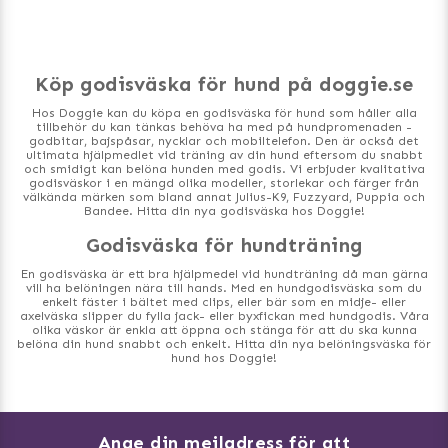
Köp godisväska för hund på doggie.se
Hos Doggie kan du köpa en godisväska för hund som håller alla
tillbehör du kan tänkas behöva ha med på hundpromenaden -
godbitar, bajspåsar, nycklar och mobiltelefon. Den är också det
ultimata hjälpmedlet vid träning av din hund eftersom du snabbt
och smidigt kan belöna hunden med godis. Vi erbjuder kvalitativa
godisväskor i en mängd olika modeller, storlekar och färger från
välkända märken som bland annat Julius-K9, Fuzzyard, Puppia och
Bandee. Hitta din nya godisväska hos Doggie!
Godisväska för hundträning
En godisväska är ett bra hjälpmedel vid hundträning då man gärna
vill ha belöningen nära till hands. Med en hundgodisväska som du
enkelt fäster i bältet med clips, eller bär som en midje- eller
axelväska slipper du fylla jack- eller byxfickan med hundgodis. Våra
olika väskor är enkla att öppna och stänga för att du ska kunna
belöna din hund snabbt och enkelt. Hitta din nya belöningsväska för
hund hos Doggie!
Ange din mejladress för att