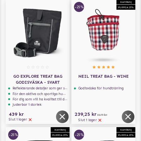
KAMPANJ
-25%
PUPPIA 25%
GO EXPLORE TREAT BAG
NEIL TREAT BAG - WINE
GODISVÄSKA - SVART
Reflekterande detaljer som ger synlighet i svagt ljus
Godisväska för hundträning
För den aktiva och sportiga hunden
För dig som vill ha kvalitet till din hund!
Justerbar i storlek
439 kr
239,25 kr
319 kr
Slut i lager
Slut i lager
KAMPANJ
KAMPANJ
-25%
-25%
PUPPIA 25%
PUPPIA 25%