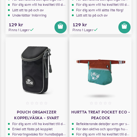
För dig som vill ha kvalitet till din hund!
För dig som vill ha kvalitet till din hund!
Lätt att ta på och av
För dig som vill sätta lite färg!
Underlättar inlärning
Lätt att ta på och av
129 kr
129 kr
Finns i Lager
Finns i Lager
POUCH ORGANIZER
HURTTA TREAT POCKET ECO -
KOPPELVÄSKA - SVART
PEACOCK
För dig som vill ha kvalitet till din hund!
Reflekterande detaljer som ger synlighet i svagt ljus
Enkel att fästa på kopplet
För den aktiva och sportiga hunden
Förvaringsväska för hundbajspåsar
För dig som vill ha kvalitet till din hund!