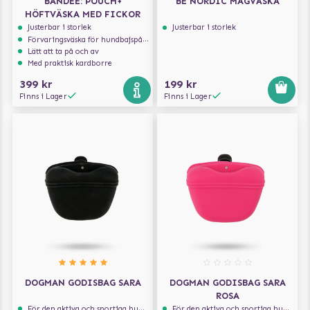
BANDEE: POUCH+
BE NORDIC MAGVÄSKA
HÖFTVÄSKA MED FICKOR
Justerbar i storlek
Justerbar i storlek
Förvaringsväska för hundbajspåsar
Lätt att ta på och av
Med praktisk kardborre
399 kr
199 kr
Finns i Lager
Finns i Lager
DOGMAN GODISBAG SARA
DOGMAN GODISBAG SARA
ROSA
För den aktiva och sportiga hunden
För den aktiva och sportiga hunden