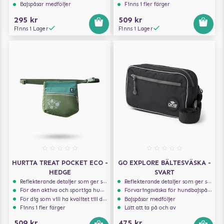
Bajspåsar medföljer
Finns i fler färger
295 kr
509 kr
Finns i Lager
Finns i Lager
HURTTA TREAT POCKET ECO -
GO EXPLORE BÄLTESVÄSKA -
HEDGE
SVART
Reflekterande detaljer som ger synlighet i svagt ljus
Reflekterande detaljer som ger synlighet i svagt ljus
För den aktiva och sportiga hunden
Förvaringsväska för hundbajspåsar
För dig som vill ha kvalitet till din hund!
Bajspåsar medföljer
Finns i fler färger
Lätt att ta på och av
509 kr
475 kr