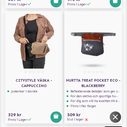
Finns i Lager
Finns i Lager
CITYSTYLE VÄSKA -
HURTTA TREAT POCKET ECO -
CAPPUCCINO
BLACKBERRY
Justerbar i storlek
Reflekterande detaljer som ger synlighet i svagt ljus
För den aktiva och sportiga hunden
För dig som vill ha kvalitet till din hund!
Finns i fler färger
329 kr
509 kr
Slut i lager
Finns i Lager