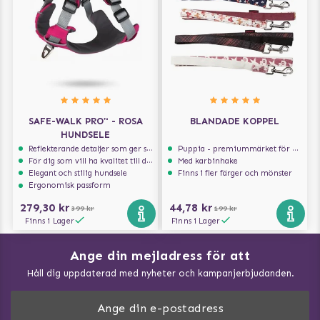
SAFE-WALK PRO™ - ROSA
BLANDADE KOPPEL
HUNDSELE
Reflekterande detaljer som ger synlighet i svagt ljus
Puppia - premiummärket för hundselar
För dig som vill ha kvalitet till din hund!
Med karbinhake
Elegant och stilig hundsele
Finns i fler färger och mönster
Ergonomisk passform
279,30 kr
44,78 kr
399 kr
199 kr
Finns i Lager
Finns i Lager
Ange din mejladress för att
Vad kan hundar äta?
Håll dig uppdaterad med nyheter och kampanjerbjudanden.
Så mäter du din hund