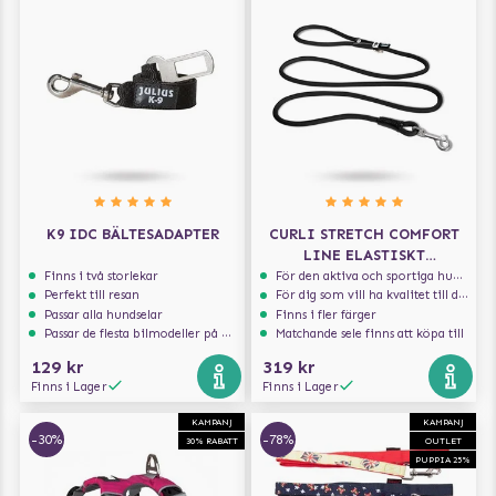
K9 IDC BÄLTESADAPTER
CURLI STRETCH COMFORT
LINE ELASTISKT
HUNDKOPPEL - SVART
Finns i två storlekar
För den aktiva och sportiga hunden
Perfekt till resan
För dig som vill ha kvalitet till din hund!
Passar alla hundselar
Finns i fler färger
Passar de flesta bilmodeller på marknaden
Matchande sele finns att köpa till
129 kr
319 kr
Finns i Lager
Finns i Lager
KAMPANJ
KAMPANJ
-30%
-78%
30% RABATT
OUTLET
PUPPIA 25%