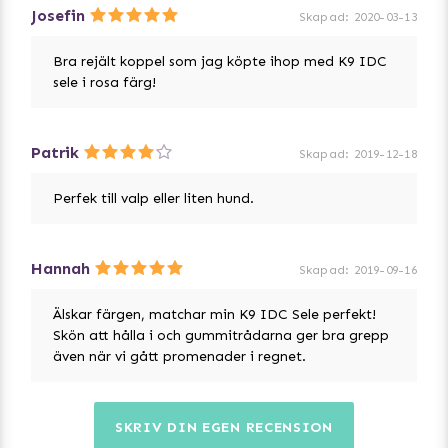
Josefin
Skapad
:
2020-03-13
Bra rejält koppel som jag köpte ihop med K9 IDC
sele i rosa färg!
Patrik
Skapad
:
2019-12-18
Perfek till valp eller liten hund.
Hannah
Skapad
:
2019-09-16
Älskar färgen, matchar min K9 IDC Sele perfekt!
Skön att hålla i och gummitrådarna ger bra grepp
även när vi gått promenader i regnet.
SKRIV DIN EGEN RECENSION