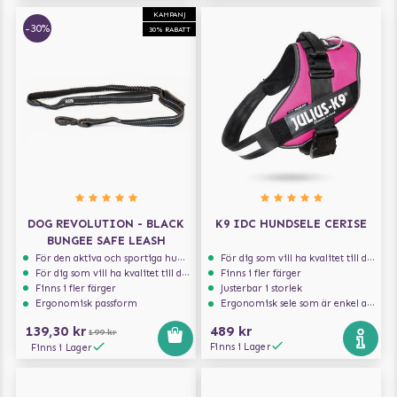
KAMPANJ
-30%
30% RABATT
DOG REVOLUTION - BLACK
K9 IDC HUNDSELE CERISE
BUNGEE SAFE LEASH
För den aktiva och sportiga hunden
För dig som vill ha kvalitet till din hund!
För dig som vill ha kvalitet till din hund!
Finns i fler färger
Finns i fler färger
Justerbar i storlek
Ergonomisk passform
Ergonomisk sele som är enkel att ta på och av
139,30 kr
489 kr
199 kr
Finns i Lager
Finns i Lager