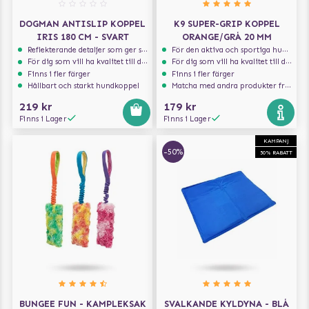
DOGMAN ANTISLIP KOPPEL
K9 SUPER-GRIP KOPPEL
IRIS 180 CM - SVART
ORANGE/GRÅ 20 MM
Reflekterande detaljer som ger synlighet i svagt ljus
För den aktiva och sportiga hunden
För dig som vill ha kvalitet till din hund!
För dig som vill ha kvalitet till din hund!
Finns i fler färger
Finns i fler färger
Hållbart och starkt hundkoppel
Matcha med andra produkter från Julius-K9
219 kr
179 kr
Finns i Lager
Finns i Lager
KAMPANJ
-50%
50% RABATT
BUNGEE FUN - KAMPLEKSAK
SVALKANDE KYLDYNA - BLÅ