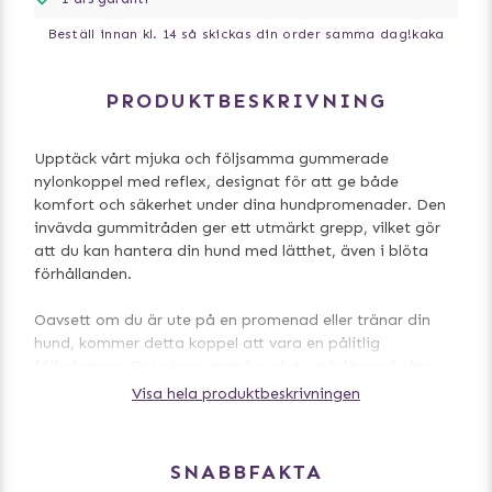
Beställ innan kl. 14 så skickas din order samma dag!
kaka
PRODUKTBESKRIVNING
Upptäck vårt mjuka och följsamma gummerade
nylonkoppel med reflex, designat för att ge både
komfort och säkerhet under dina hundpromenader. Den
invävda gummitråden ger ett utmärkt grepp, vilket gör
att du kan hantera din hund med lätthet, även i blöta
förhållanden.
Oavsett om du är ute på en promenad eller tränar din
hund, kommer detta koppel att vara en pålitlig
följeslagare. Dessutom matchar det perfekt med våra
övriga produkter i Iris-serien, vilket gör det enkelt att
Visa hela produktbeskrivningen
skapa en enhetlig och stilren look för dig och din
fyrbenta vän.
SNABBFAKTA
Mått: 20 mm x 1.8 m