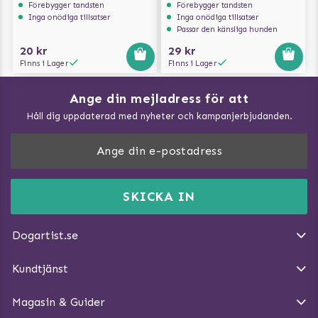
Förebygger tandsten
Förebygger tandsten
Inga onödiga tillsatser
Inga onödiga tillsatser
Passar den känsliga hunden
20 kr
29 kr
Finns i Lager
Finns i Lager
Ange din mejladress för att
Vad kan hundar äta?
Håll dig uppdaterad med nyheter och kampanjerbjudanden.
Så mäter du din hund
Träna Nose Work hemma
DogArtist.se drivs av:
Purefun Commerce AB
Kundservice - FAQ
Momsnr: SE5567445209
SKICKA IN
Så gör du promenaden roligare
E-post:
info@dogartist.se
Om oss
Introducera katt och hund för varandra
Dogartist.se
Köpvillkor
Magasin - Visa alla artiklar
Kundtjänst
Ångra Köp
Hundreflexer
Magasin & Guider
Hundbäddar