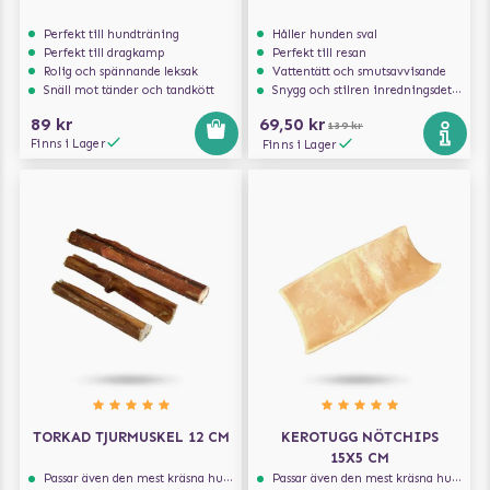
Perfekt till hundträning
Håller hunden sval
Perfekt till dragkamp
Perfekt till resan
Rolig och spännande leksak
Vattentätt och smutsavvisande
Snäll mot tänder och tandkött
Snygg och stilren inredningsdetalj
89 kr
69,50 kr
139 kr
Finns i Lager
Finns i Lager
TORKAD TJURMUSKEL 12 CM
KEROTUGG NÖTCHIPS
15X5 CM
Passar även den mest kräsna hunden
Passar även den mest kräsna hunden