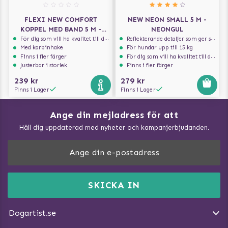
FLEXI NEW COMFORT
NEW NEON SMALL 5 M -
KOPPEL MED BAND 5 M -
NEONGUL
SVART
För dig som vill ha kvalitet till din hund!
Reflekterande detaljer som ger synlighet i svagt ljus
Med karbinhake
För hundar upp till 15 kg
Finns i fler färger
För dig som vill ha kvalitet till din hund!
Justerbar i storlek
Finns i fler färger
239 kr
279 kr
Finns i Lager
Finns i Lager
Ange din mejladress för att
Vad kan hundar äta?
Håll dig uppdaterad med nyheter och kampanjerbjudanden.
Så mäter du din hund
Träna Nose Work hemma
DogArtist.se drivs av:
Purefun Commerce AB
Kundservice - FAQ
Momsnr: SE5567445209
SKICKA IN
Så gör du promenaden roligare
E-post:
info@dogartist.se
Om oss
Introducera katt och hund för varandra
Dogartist.se
Köpvillkor
Magasin - Visa alla artiklar