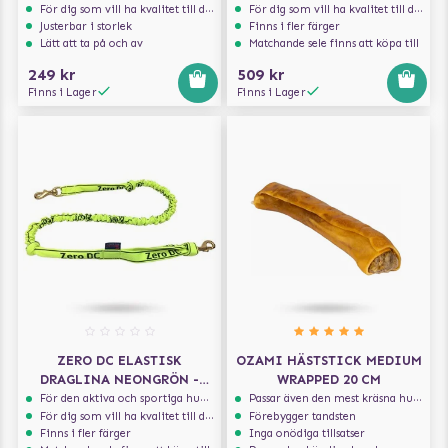
För dig som vill ha kvalitet till din hund!
För dig som vill ha kvalitet till din hund!
Justerbar i storlek
Finns i fler färger
Lätt att ta på och av
Matchande sele finns att köpa till
249 kr
509 kr
Finns i Lager
Finns i Lager
ZERO DC ELASTISK
OZAMI HÄSTSTICK MEDIUM
DRAGLINA NEONGRÖN -
WRAPPED 20 CM
ÖVER 10 KG - 2.7 M
För den aktiva och sportiga hunden
Passar även den mest kräsna hunden
För dig som vill ha kvalitet till din hund!
Förebygger tandsten
Finns i fler färger
Inga onödiga tillsatser