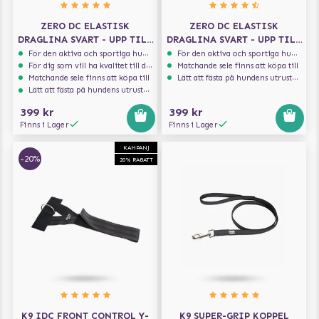
ZERO DC ELASTISK
ZERO DC ELASTISK
DRAGLINA SVART - UPP TILL
DRAGLINA SVART - UPP TILL
10 KG - 2.7 M
10 KG - 1.9 M
För den aktiva och sportiga hunden
För den aktiva och sportiga hunden
För dig som vill ha kvalitet till din hund!
Matchande sele finns att köpa till
Matchande sele finns att köpa till
Lätt att fästa på hundens utrustning
Lätt att fästa på hundens utrustning
399 kr
399 kr
Finns i Lager
Finns i Lager
KAMPANJ
-20%
20% RABATT
K9 IDC FRONT CONTROL Y-
K9 SUPER-GRIP KOPPEL