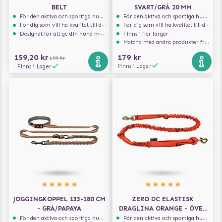
BELT
SVART/GRÅ 20 MM
För den aktiva och sportiga hunden
För den aktiva och sportiga hunden
För dig som vill ha kvalitet till din hund!
För dig som vill ha kvalitet till din hund!
Designat för att ge din hund maximal komfort
Finns i fler färger
Matcha med andra produkter från Julius-K9
159,20 kr
179 kr
199 kr
Finns i Lager
Finns i Lager
JOGGINGKOPPEL 133-180 CM
ZERO DC ELASTISK
- GRÅ/PAPAYA
DRAGLINA ORANGE - ÖVER
10 KG - 2.7 M
För den aktiva och sportiga hunden
För den aktiva och sportiga hunden