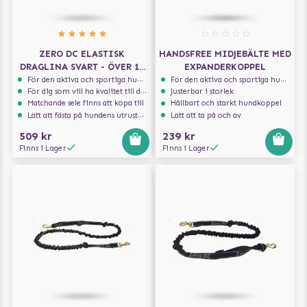
ZERO DC ELASTISK
HANDSFREE MIDJEBÄLTE MED
DRAGLINA SVART - ÖVER 10
EXPANDERKOPPEL
KG - 1.9 M
För den aktiva och sportiga hunden
För den aktiva och sportiga hunden
För dig som vill ha kvalitet till din hund!
Justerbar i storlek
Matchande sele finns att köpa till
Hållbart och starkt hundkoppel
Lätt att fästa på hundens utrustning
Lätt att ta på och av
509 kr
239 kr
Finns i Lager
Finns i Lager