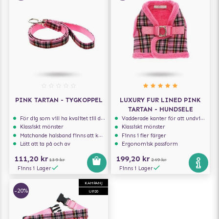
PINK TARTAN - TYGKOPPEL
LUXURY FUR LINED PINK
TARTAN - HUNDSELE
För dig som vill ha kvalitet till din hund!
Vadderade kanter för att undvika skav
Klassiskt mönster
Klassiskt mönster
Matchande halsband finns att köpa till
Finns i fler färger
Lätt att ta på och av
Ergonomisk passform
111,20 kr
199,20 kr
139 kr
249 kr
Finns i Lager
Finns i Lager
KAMPANJ
-20%
UP20