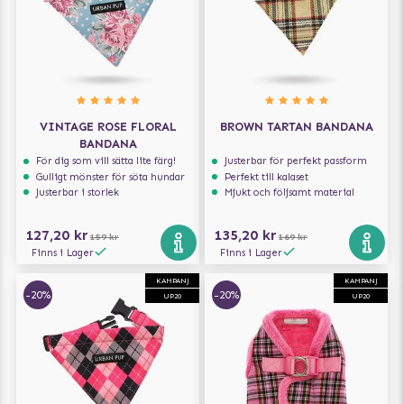
VINTAGE ROSE FLORAL
BROWN TARTAN BANDANA
BANDANA
För dig som vill sätta lite färg!
Justerbar för perfekt passform
Gulligt mönster för söta hundar
Perfekt till kalaset
Justerbar i storlek
Mjukt och följsamt material
127,20 kr
135,20 kr
159 kr
169 kr
Finns i Lager
Finns i Lager
KAMPANJ
KAMPANJ
-20%
-20%
UP20
UP20