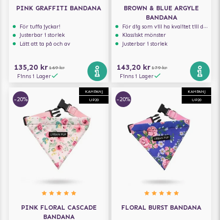
PINK GRAFFITI BANDANA
BROWN & BLUE ARGYLE
BANDANA
För tuffa jyckar!
För dig som vill ha kvalitet till din hund!
Justerbar i storlek
Klassiskt mönster
Lätt att ta på och av
Justerbar i storlek
135,20 kr
143,20 kr
169 kr
179 kr
Finns i Lager
Finns i Lager
KAMPANJ
KAMPANJ
-20%
-20%
UP20
UP20
PINK FLORAL CASCADE
FLORAL BURST BANDANA
BANDANA