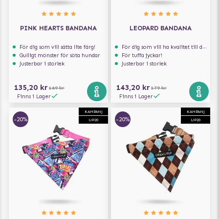
PINK HEARTS BANDANA
LEOPARD BANDANA
För dig som vill sätta lite färg!
För dig som vill ha kvalitet till din hund!
Gulligt mönster för söta hundar
För tuffa jyckar!
Justerbar i storlek
Justerbar i storlek
135,20 kr
143,20 kr
169 kr
179 kr
Finns i Lager
Finns i Lager
KAMPANJ
KAMPANJ
-20%
-20%
UP20
UP20