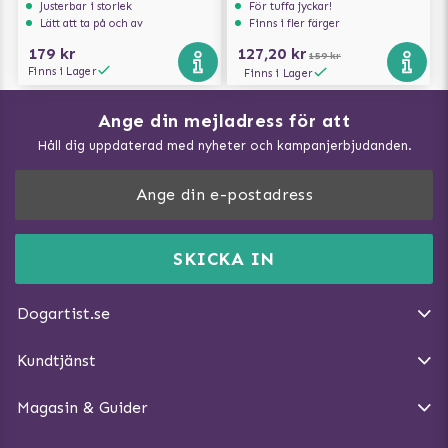
Justerbar i storlek
För tuffa jyckar!
Lätt att ta på och av
Finns i fler färger
179 kr
127,20 kr
159 kr
Finns i Lager
Finns i Lager
Ange din mejladress för att
Vad kan hundar äta?
Håll dig uppdaterad med nyheter och kampanjerbjudanden.
Så mäter du din hund
Träna Nose Work hemma
DogArtist.se drivs av:
Purefun Commerce AB
Kundservice - FAQ
Momsnr: SE5567445209
SKICKA IN
Så gör du promenaden roligare
E-post:
info@dogartist.se
Om oss
Introducera katt och hund för varandra
Dogartist.se
Köpvillkor
Magasin - Visa alla artiklar
Kundtjänst
Ångra Köp
Hundreflexer
Magasin & Guider
Hundbäddar