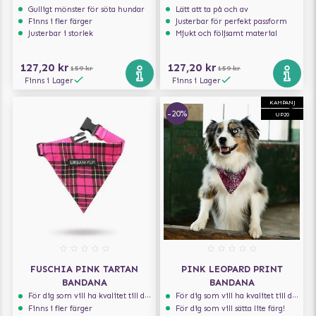
Gulligt mönster för söta hundar
Lätt att ta på och av
Finns i fler färger
Justerbar för perfekt passform
Justerbar i storlek
Mjukt och följsamt material
127,20 kr
127,20 kr
159 kr
159 kr
Finns i Lager
Finns i Lager
KAMPANJ
-20%
UP20
FUSCHIA PINK TARTAN
PINK LEOPARD PRINT
BANDANA
BANDANA
För dig som vill ha kvalitet till din hund!
För dig som vill ha kvalitet till din hund!
Finns i fler färger
För dig som vill sätta lite färg!