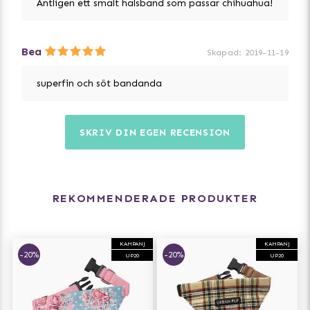
Äntligen ett smalt halsband som passar chihuahua!
Bea
Skapad
:
2019-11-19
superfin och söt bandanda
SKRIV DIN EGEN RECENSION
REKOMMENDERADE PRODUKTER
KAMPANJ
KAMPANJ
-20%
-20%
UP20
UP20