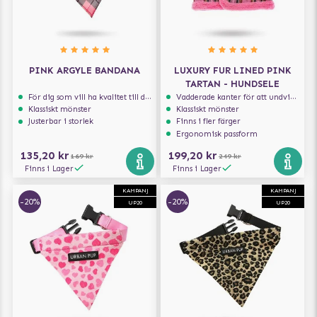
PINK ARGYLE BANDANA
LUXURY FUR LINED PINK
TARTAN - HUNDSELE
För dig som vill ha kvalitet till din hund!
Vadderade kanter för att undvika skav
Klassiskt mönster
Klassiskt mönster
Justerbar i storlek
Finns i fler färger
Ergonomisk passform
135,20 kr
199,20 kr
169 kr
249 kr
Finns i Lager
Finns i Lager
KAMPANJ
KAMPANJ
-20%
-20%
UP20
UP20