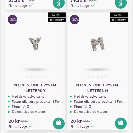
63,20 kr
79,20 kr
79 kr
99 kr
Finns i Lager
Finns i Lager
KAMPANJ
KAMPANJ
-20%
-20%
20% RABATT
20% RABATT
RHINESTONE CRYSTAL
RHINESTONE CRYSTAL
LETTERS Y
LETTERS M
Med dekorativa stenar
Med dekorativa stenar
Passar alla våra produkter i Personalize serien
Passar alla våra produkter i Personalize serien
Finns i A-Z
Finns i A-Z
Dekorativa bokstäver
Dekorativa bokstäver
20 kr
20 kr
25 kr
25 kr
Finns i Lager
Finns i Lager