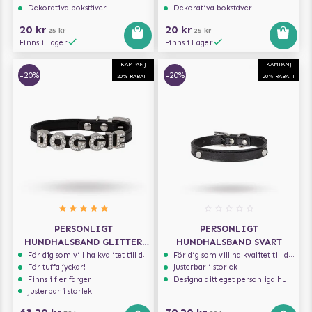
Dekorativa bokstäver
Dekorativa bokstäver
20 kr
20 kr
25 kr
25 kr
Finns i Lager
Finns i Lager
KAMPANJ
KAMPANJ
-20%
-20%
20% RABATT
20% RABATT
PERSONLIGT
PERSONLIGT
HUNDHALSBAND GLITTER
HUNDHALSBAND SVART
SVART
För dig som vill ha kvalitet till din hund!
För dig som vill ha kvalitet till din hund!
För tuffa jyckar!
Justerbar i storlek
Finns i fler färger
Designa ditt eget personliga hundhalsband
Justerbar i storlek