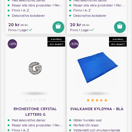
Med dekorativa stenar
Med dekorativa stenar
Passar alla våra produkter i Personalize serien
Passar alla våra produkter i Personalize serien
Finns i A-Z
Finns i A-Z
Dekorativa bokstäver
Dekorativa bokstäver
20 kr
20 kr
25 kr
25 kr
Finns i Lager
Finns i Lager
KAMPANJ
KAMPANJ
-20%
-50%
20% RABATT
50% RABATT
RHINESTONE CRYSTAL
SVALKANDE KYLDYNA - BLÅ
LETTERS G
Med dekorativa stenar
Håller hunden sval
Passar alla våra produkter i Personalize serien
Perfekt till resan
Finns i A-Z
Vattentätt och smutsavvisande