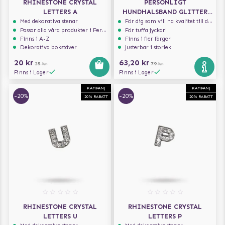
RHINESTONE CRYSTAL
PERSONLIGT
LETTERS A
HUNDHALSBAND GLITTER
SVART
Med dekorativa stenar
För dig som vill ha kvalitet till din hund!
Passar alla våra produkter i Personalize serien
För tuffa jyckar!
Finns i A-Z
Finns i fler färger
Dekorativa bokstäver
Justerbar i storlek
20 kr
63,20 kr
25 kr
79 kr
Finns i Lager
Finns i Lager
KAMPANJ
KAMPANJ
-20%
-20%
20% RABATT
20% RABATT
RHINESTONE CRYSTAL
RHINESTONE CRYSTAL
LETTERS U
LETTERS P