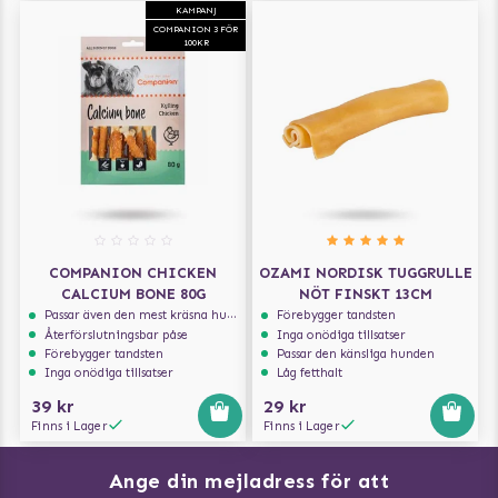
KAMPANJ
COMPANION 3 FÖR
100KR
COMPANION CHICKEN
OZAMI NORDISK TUGGRULLE
CALCIUM BONE 80G
NÖT FINSKT 13CM
Passar även den mest kräsna hunden
Förebygger tandsten
Återförslutningsbar påse
Inga onödiga tillsatser
Förebygger tandsten
Passar den känsliga hunden
Inga onödiga tillsatser
Låg fetthalt
39 kr
29 kr
Finns i Lager
Finns i Lager
Ange din mejladress för att