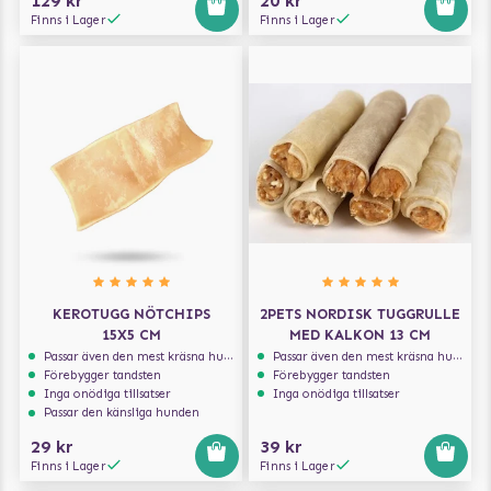
129 kr
20 kr
Finns i Lager
Finns i Lager
KEROTUGG NÖTCHIPS
2PETS NORDISK TUGGRULLE
15X5 CM
MED KALKON 13 CM
Passar även den mest kräsna hunden
Passar även den mest kräsna hunden
Förebygger tandsten
Förebygger tandsten
Inga onödiga tillsatser
Inga onödiga tillsatser
Passar den känsliga hunden
29 kr
39 kr
Finns i Lager
Finns i Lager