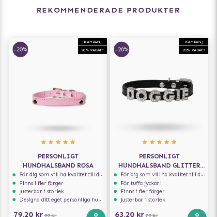
REKOMMENDERADE PRODUKTER
KAMPANJ
KAMPANJ
-20%
-20%
20% RABATT
20% RABATT
PERSONLIGT
PERSONLIGT
HUNDHALSBAND ROSA
HUNDHALSBAND GLITTER
SVART
För dig som vill ha kvalitet till din hund!
För dig som vill ha kvalitet till din hund!
Finns i fler färger
För tuffa jyckar!
Justerbar i storlek
Finns i fler färger
Designa ditt eget personliga hundhalsband
Justerbar i storlek
79,20 kr
63,20 kr
99 kr
79 kr