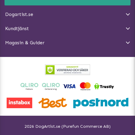
E-post:
info@dogartist.se
Om oss
Introducera katt och hund för varandra
Dogartist.se
Köpvillkor
Magasin - Visa alla artiklar
Kundtjänst
Ångra Köp
Hundreflexer
Magasin & Guider
Hundbäddar
2026 DogArtist.se (Purefun Commerce AB)