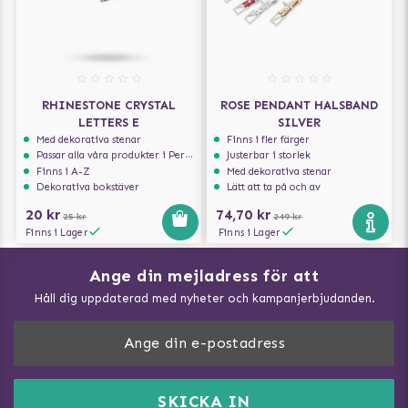
RHINESTONE CRYSTAL
ROSE PENDANT HALSBAND
LETTERS E
SILVER
Med dekorativa stenar
Finns i fler färger
Passar alla våra produkter i Personalize serien
Justerbar i storlek
Finns i A-Z
Med dekorativa stenar
Dekorativa bokstäver
Lätt att ta på och av
20 kr
74,70 kr
25 kr
249 kr
Finns i Lager
Finns i Lager
Ange din mejladress för att
Vad kan hundar äta?
Håll dig uppdaterad med nyheter och kampanjerbjudanden.
Så mäter du din hund
Träna Nose Work hemma
DogArtist.se drivs av:
Purefun Commerce AB
Kundservice - FAQ
Momsnr: SE5567445209
SKICKA IN
Så gör du promenaden roligare