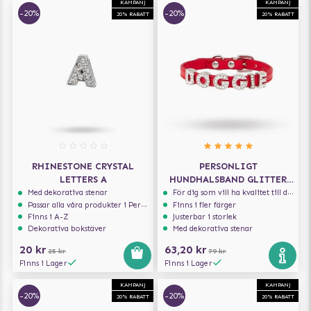
KAMPANJ
KAMPANJ
-20%
-20%
20% RABATT
20% RABATT
RHINESTONE CRYSTAL
PERSONLIGT
LETTERS A
HUNDHALSBAND GLITTER
RÖD
Med dekorativa stenar
För dig som vill ha kvalitet till din hund!
Passar alla våra produkter i Personalize serien
Finns i fler färger
Finns i A-Z
Justerbar i storlek
Dekorativa bokstäver
Med dekorativa stenar
20 kr
63,20 kr
25 kr
79 kr
Finns i Lager
Finns i Lager
KAMPANJ
KAMPANJ
-20%
-20%
20% RABATT
20% RABATT