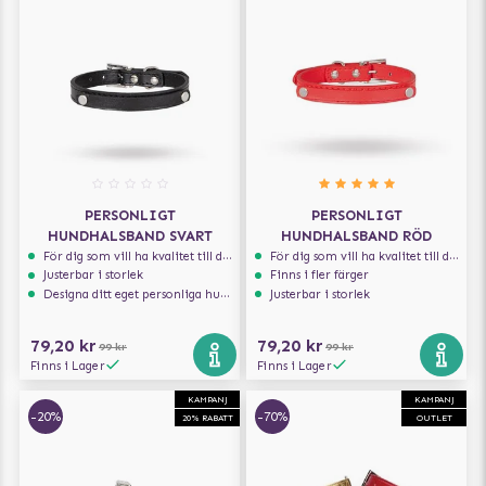
PERSONLIGT
PERSONLIGT
HUNDHALSBAND SVART
HUNDHALSBAND RÖD
För dig som vill ha kvalitet till din hund!
För dig som vill ha kvalitet till din hund!
Justerbar i storlek
Finns i fler färger
Designa ditt eget personliga hundhalsband
Justerbar i storlek
79,20 kr
79,20 kr
99 kr
99 kr
Finns i Lager
Finns i Lager
KAMPANJ
KAMPANJ
-20%
-70%
20% RABATT
OUTLET