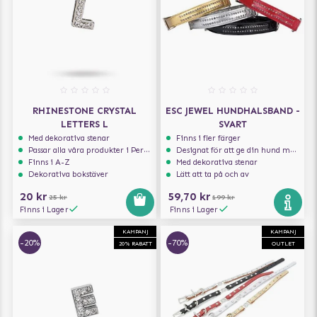
RHINESTONE CRYSTAL
ESC JEWEL HUNDHALSBAND -
LETTERS L
SVART
Med dekorativa stenar
Finns i fler färger
Passar alla våra produkter i Personalize serien
Designat för att ge din hund maximal komfort
Finns i A-Z
Med dekorativa stenar
Dekorativa bokstäver
Lätt att ta på och av
20 kr
59,70 kr
25 kr
199 kr
Finns i Lager
Finns i Lager
KAMPANJ
KAMPANJ
-20%
-70%
20% RABATT
OUTLET