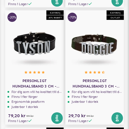
Finns i Lager
Finns i Lager
KAMPANJ
KAMPANJ
-20%
-70%
20% RABATT
OUTLET
PERSONLIGT
PERSONLIGT
HUNDHALSBAND 3 CM -
HUNDHALSBAND 3 CM -
SVART
CAMO
För dig som vill ha kvalitet till din hund!
För dig som vill ha kvalitet till din hund!
Finns i fler färger
Finns i fler färger
Ergonomisk passform
Justerbar i storlek
Justerbar i storlek
79,20 kr
29,70 kr
99 kr
99 kr
Finns i Lager
Finns i Lager