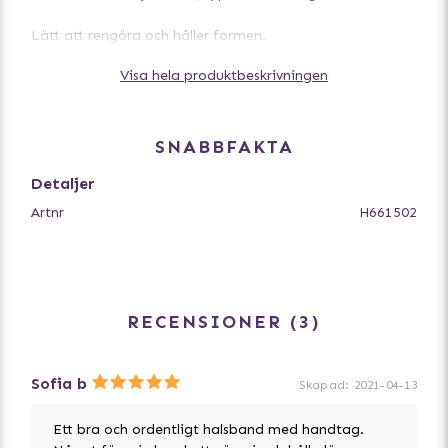
Lätt att rengöra och håller formen.
Visa hela produktbeskrivningen
Bredd
40 mm - passar hundar med halsmått 38-53 cm
50 mm - passar hundar med halsmått 47-67 cm
SNABBFAKTA
Detaljer
Artnr
H661502
RECENSIONER
3
Sofia b
Skapad
:
2021-04-13
Ett bra och ordentligt halsband med handtag.