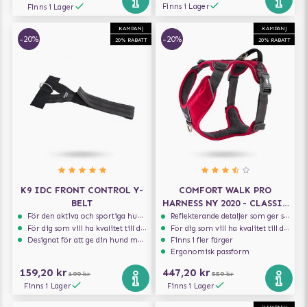
Finns i Lager
Finns i Lager
KAMPANJ
KAMPANJ
-20%
-20%
20% RABATT
20% RABATT
K9 IDC FRONT CONTROL Y-
COMFORT WALK PRO
BELT
HARNESS NY 2020 - CLASSIC
RED
För den aktiva och sportiga hunden
Reflekterande detaljer som ger synlighet i svagt ljus
För dig som vill ha kvalitet till din hund!
För dig som vill ha kvalitet till din hund!
Designat för att ge din hund maximal komfort
Finns i fler färger
Ergonomisk passform
159,20 kr
447,20 kr
199 kr
559 kr
Finns i Lager
Finns i Lager
KAMPANJ