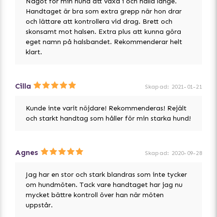
Något för min hund att växa i och hålla länge.
Handtaget är bra som extra grepp när hon drar
och lättare att kontrollera vid drag. Brett och
skonsamt mot halsen. Extra plus att kunna göra
eget namn på halsbandet. Rekommenderar helt
klart.
Cilla
Skapad
:
2021-01-21
Kunde inte varit nöjdare! Rekommenderas! Rejält
och starkt handtag som håller för min starka hund!
Agnes
Skapad
:
2020-09-28
Jag har en stor och stark blandras som inte tycker
om hundmöten. Tack vare handtaget har jag nu
mycket bättre kontroll över han när möten
uppstår.