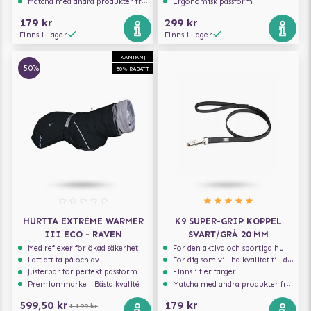
Matcha med andra produkter från Julius-K9
Ergonomisk passform
179 kr
299 kr
Finns i Lager
Finns i Lager
KAMPANJ
-50%
50% RABATT
HURTTA EXTREME WARMER
K9 SUPER-GRIP KOPPEL
III ECO - RAVEN
SVART/GRÅ 20 MM
Med reflexer för ökad säkerhet
För den aktiva och sportiga hunden
Lätt att ta på och av
För dig som vill ha kvalitet till din hund!
Justerbar för perfekt passform
Finns i fler färger
Premiummärke - Bästa kvalité
Matcha med andra produkter från Julius-K9
599,50 kr
179 kr
1 199 kr