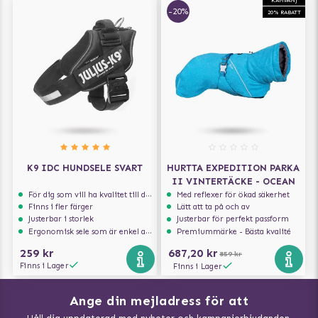
-20%
20% RABATT
K9 IDC HUNDSELE SVART
HURTTA EXPEDITION PARKA
II VINTERTÄCKE - OCEAN
För dig som vill ha kvalitet till din hund!
Med reflexer för ökad säkerhet
Finns i fler färger
Lätt att ta på och av
Justerbar i storlek
Justerbar för perfekt passform
Ergonomisk sele som är enkel att ta på och av
Premiummärke - Bästa kvalité
259 kr
687,20 kr
859 kr
Finns i Lager
Finns i Lager
Ange din mejladress för att
Vad kan hundar äta?