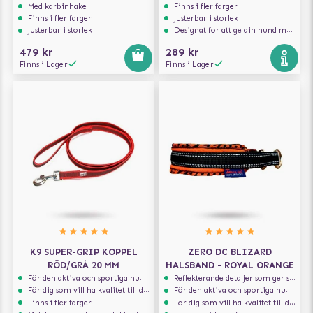
Med karbinhake
Finns i fler färger
Finns i fler färger
Justerbar i storlek
Justerbar i storlek
Designat för att ge din hund maximal komfort
479 kr
289 kr
Finns i Lager
Finns i Lager
K9 SUPER-GRIP KOPPEL
ZERO DC BLIZARD
RÖD/GRÅ 20 MM
HALSBAND - ROYAL ORANGE
För den aktiva och sportiga hunden
Reflekterande detaljer som ger synlighet i svagt ljus
För dig som vill ha kvalitet till din hund!
För den aktiva och sportiga hunden
Finns i fler färger
För dig som vill ha kvalitet till din hund!