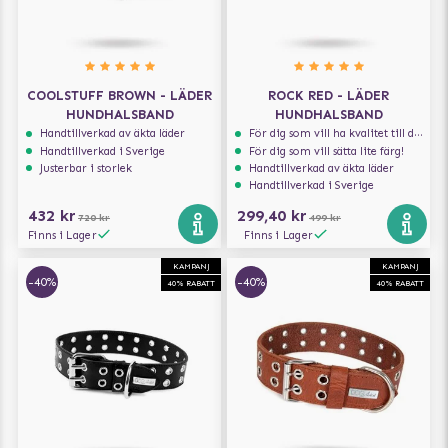
COOLSTUFF BROWN - LÄDER
ROCK RED - LÄDER
HUNDHALSBAND
HUNDHALSBAND
Handtillverkad av äkta läder
För dig som vill ha kvalitet till din hund!
Handtillverkad i Sverige
För dig som vill sätta lite färg!
Justerbar i storlek
Handtillverkad av äkta läder
Handtillverkad i Sverige
432 kr
299,40 kr
720 kr
499 kr
Finns i Lager
Finns i Lager
KAMPANJ
KAMPANJ
-40%
-40%
40% RABATT
40% RABATT