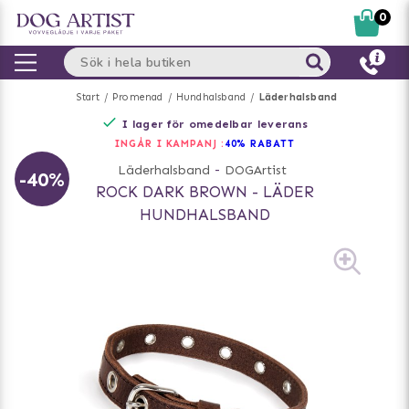
0
Start
Promenad
Hundhalsband
Läderhalsband
I lager för omedelbar leverans
INGÅR I KAMPANJ :
40% RABATT
Läderhalsband
-
DOGArtist
-40%
ROCK DARK BROWN - LÄDER
HUNDHALSBAND