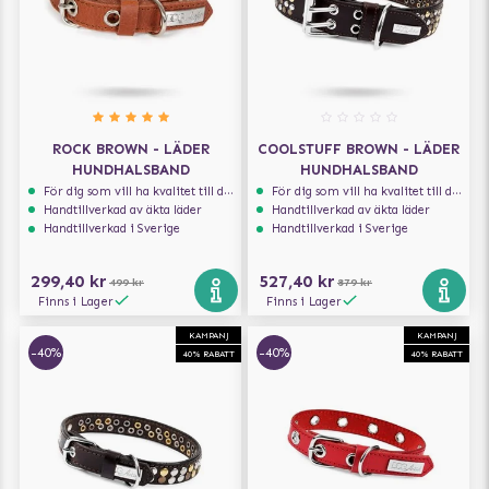
ROCK BROWN - LÄDER
COOLSTUFF BROWN - LÄDER
HUNDHALSBAND
HUNDHALSBAND
För dig som vill ha kvalitet till din hund!
För dig som vill ha kvalitet till din hund!
Handtillverkad av äkta läder
Handtillverkad av äkta läder
Handtillverkad i Sverige
Handtillverkad i Sverige
299,40 kr
527,40 kr
499 kr
879 kr
Finns i Lager
Finns i Lager
KAMPANJ
KAMPANJ
-40%
-40%
40% RABATT
40% RABATT