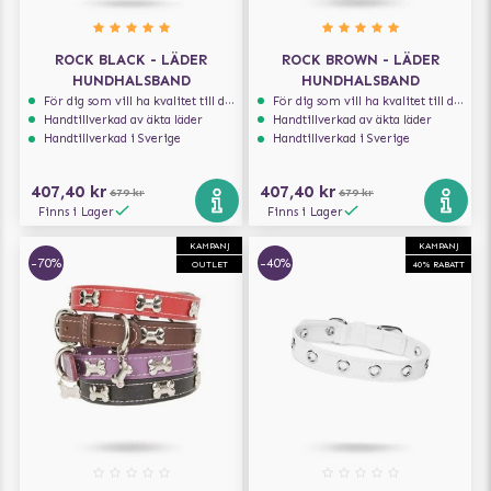
ROCK BLACK - LÄDER
ROCK BROWN - LÄDER
HUNDHALSBAND
HUNDHALSBAND
För dig som vill ha kvalitet till din hund!
För dig som vill ha kvalitet till din hund!
Handtillverkad av äkta läder
Handtillverkad av äkta läder
Handtillverkad i Sverige
Handtillverkad i Sverige
407,40 kr
407,40 kr
679 kr
679 kr
Finns i Lager
Finns i Lager
KAMPANJ
KAMPANJ
-70%
-40%
OUTLET
40% RABATT