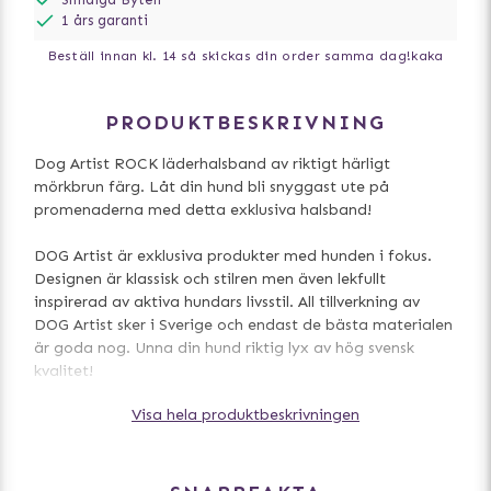
1 års garanti
Beställ innan kl. 14 så skickas din order samma dag!
kaka
PRODUKTBESKRIVNING
Dog Artist ROCK läderhalsband av riktigt härligt
mörkbrun färg. Låt din hund bli snyggast ute på
promenaderna med detta exklusiva halsband!
DOG Artist är exklusiva produkter med hunden i fokus.
Designen är klassisk och stilren men även lekfullt
inspirerad av aktiva hundars livsstil. All tillverkning av
DOG Artist sker i Sverige och endast de bästa materialen
är goda nog. Unna din hund riktig lyx av hög svensk
kvalitet!
Visa hela produktbeskrivningen
Storleksguide
För bästa möjliga anpassning, kontrollera att hundens
halsmått passar med halsbandet. För att välja rätt
storlek till din hund, lägg på ca 1 - 2 cm på måttet när du