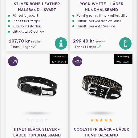
SILVER BONE LEATHER
ROCK WHITE - LÄDER
HALSBAND - SVART
HUNDHALSBAND
För tuffa jyckar!
För dig som vill ha kvalitet till din hund!
Finns i fler färger
Handtillverkad av äkta läder
Justerbar i storlek
Handtillverkad i Sverige
Lätt att ta på och av
107,70 kr
299,40 kr
359 kr
499 kr
Finns i Lager
Finns i Lager
KAMPANJ
KAMPANJ
-40%
-40%
40% RABATT
40% RABATT
RIVET BLACK SILVER -
COOLSTUFF BLACK - LÄDER
LÄDER HUNDHALSBAND
HUNDHALSBAND