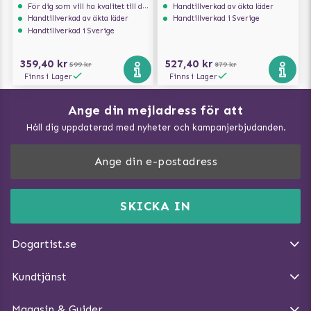
För dig som vill ha kvalitet till din hund!
Handtillverkad av äkta läder
Handtillverkad av äkta läder
Handtillverkad i Sverige
Handtillverkad i Sverige
359,40 kr
527,40 kr
599 kr
879 kr
Finns i Lager
Finns i Lager
Ange din mejladress för att
Vad kan hundar äta?
Håll dig uppdaterad med nyheter och kampanjerbjudanden.
Så mäter du din hund
Träna Nose Work hemma
DogArtist.se drivs av:
Purefun Commerce AB
Kundservice - FAQ
Momsnr: SE5567445209
SKICKA IN
Så gör du promenaden roligare
E-post:
info@dogartist.se
Om oss
Introducera katt och hund för varandra
Dogartist.se
Köpvillkor
Magasin - Visa alla artiklar
Kundtjänst
Ångra Köp
Hundreflexer
Magasin & Guider