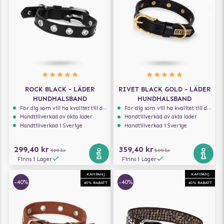
ROCK BLACK - LÄDER
RIVET BLACK GOLD - LÄDER
HUNDHALSBAND
HUNDHALSBAND
För dig som vill ha kvalitet till din hund!
För dig som vill ha kvalitet till din hund!
Handtillverkad av äkta läder
Handtillverkad av äkta läder
Handtillverkad i Sverige
Handtillverkad i Sverige
299,40 kr
359,40 kr
499 kr
599 kr
Finns i Lager
Finns i Lager
KAMPANJ
KAMPANJ
-40%
-40%
40% RABATT
40% RABATT