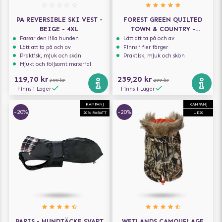
PA REVERSIBLE SKI VEST -
FOREST GREEN QUILTED
BEIGE - 4XL
TOWN & COUNTRY -
HUNDJACKA
Passar den lilla hunden
Lätt att ta på och av
Lätt att ta på och av
Finns i fler färger
Praktisk, mjuk och skön
Praktisk, mjuk och skön
Mjukt och följsamt material
119,70 kr
239,20 kr
399 kr
299 kr
Finns i Lager
Finns i Lager
KAMPANJ
KAMPANJ
-20%
-20%
20% RABATT
UP20
PARIS - HUNDTÄCKE SVART
WETLANDS CAMOUFLAGE