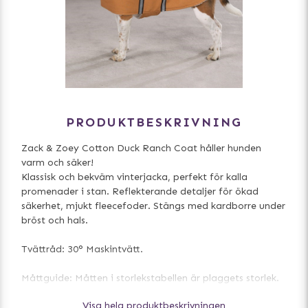
PRODUKTBESKRIVNING
Zack & Zoey Cotton Duck Ranch Coat håller hunden
varm och säker!
Klassisk och bekväm vinterjacka, perfekt för kalla
promenader i stan. Reflekterande detaljer för ökad
säkerhet, mjukt fleecefoder. Stängs med kardborre under
bröst och hals.
Tvättråd: 30° Maskintvätt.
Måttguide: Måtten i storlekstabellen är plaggets storlek.
Visa hela produktbeskrivningen
Det viktigaste måttet är bröstmåttet bakom frambenen,