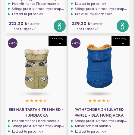
Med värmande Fleece material
Lätt att ta på och av
Stängs praktiskt med tryckknappar
Stängs praktiskt med tryckknappar
Lätt att ta på och av
Praktisk, mjuk och skön
223,20 kr
239,20 kr
279 kr
299 kr
Finns i Lager
Finns i Lager
KAMPANJ
KAMPANJ
-20%
-20%
UP20
UP20
BREMAR TARTAN TRIMMED -
PATHFINDER INSULATED
HUNDJACKA
PANEL - BLÅ HUNDJACKA
Med värmande Fleece material
Stängs praktiskt med tryckknappar
Stängs praktiskt med tryckknappar
Passar den lilla hunden
Lätt att ta på och av
Lätt att ta på och av