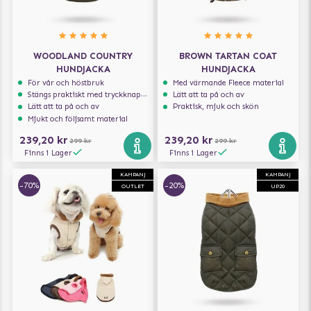
WOODLAND COUNTRY
BROWN TARTAN COAT
HUNDJACKA
HUNDJACKA
För vår och höstbruk
Med värmande Fleece material
Stängs praktiskt med tryckknappar
Lätt att ta på och av
Lätt att ta på och av
Praktisk, mjuk och skön
Mjukt och följsamt material
239,20 kr
239,20 kr
299 kr
299 kr
Finns i Lager
Finns i Lager
KAMPANJ
KAMPANJ
-70%
-20%
OUTLET
UP20