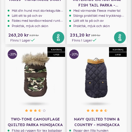
FISH TAIL PARKA -
HUNDJACKA
Mät din hund mot storleksguiden för att få rätt storlek
Med värmande Fleece material
Lätt att ta på och av
Stängs praktiskt med tryckknappar
Fästes med kardborreband runt magen
Lätt att ta på och av
Praktisk, mjuk och skön
Praktisk, mjuk och skön
263,20 kr
231,20 kr
329 kr
289 kr
Finns i Lager
Finns i Lager
KAMPANJ
KAMPANJ
-20%
-20%
UP20
UP20
TWO-TONE CAMOUFLAGE
NAVY QUILTED TOWN &
QUILTED PARKA HUNDJACKA
COUNTRY - HUNDJACKA
Ficka på ryggen för tex bajspåsar
Passar den lilla hunden