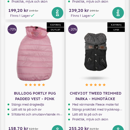
Praktisk, mjuk och skön
Praktisk, mjuk och skön
199,20 kr
239,20 kr
249 kr
299 kr
Finns i Lager
Finns i Lager
KAMPANJ
KAMPANJ
-70%
-20%
OUTLET
UP20
BULLDOG PORTLY PUG
CHEVIOT TWEED TRIMMED
PADDED VEST - PINK
PARKA - HUNDTÄCKE
Stängs med dragkedja
Med värmande Fleece material
Lätt att ta på och av
Stängs praktiskt med tryckknappar
Slitstarkt och smutsavvisande material
Lätt att ta på och av
Praktisk, mjuk och skön
158,70 kr
255,20 kr
529 kr
319 kr