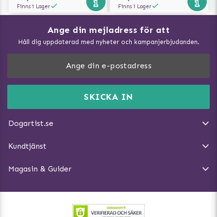
Finns i Lager
Finns i Lager
Ange din mejladress för att
Vad kan hundar äta?
Håll dig uppdaterad med nyheter och kampanjerbjudanden.
Så mäter du din hund
Träna Nose Work hemma
DogArtist.se drivs av:
Purefun Commerce AB
Kundservice - FAQ
Momsnr: SE5567445209
SKICKA IN
Så gör du promenaden roligare
E-post:
info@dogartist.se
Om oss
Introducera katt och hund för varandra
Dogartist.se
Köpvillkor
Magasin - Visa alla artiklar
Kundtjänst
Ångra Köp
Hundreflexer
Magasin & Guider
Hundbäddar