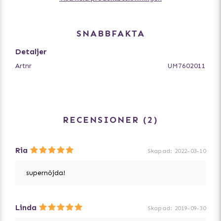
välj en storlek som är ca 5-10 cm större än hundens
bröstmått, för hundar med tjockpäls lägg på ett par cm
extra. För små hundar under 5kg är det lagom med ca 3-
SNABBFAKTA
5cm. Se även vår utförliga storleksguide om du är osäker.
Detaljer
Artnr
UM7602011
RECENSIONER
2
Ria
Skapad
:
2022-03-10
supernöjda!
Linda
Skapad
:
2019-09-30