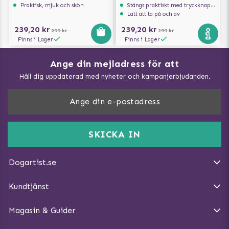
Praktisk, mjuk och skön
Stängs praktiskt med tryckknappar
Lätt att ta på och av
239,20 kr
239,20 kr
299 kr
299 kr
Finns i Lager
Finns i Lager
Ange din mejladress för att
Vad kan hundar äta?
Håll dig uppdaterad med nyheter och kampanjerbjudanden.
Så mäter du din hund
Träna Nose Work hemma
DogArtist.se drivs av:
Purefun Commerce AB
Kundservice - FAQ
Momsnr: SE5567445209
SKICKA IN
Så gör du promenaden roligare
E-post:
info@dogartist.se
Om oss
Introducera katt och hund för varandra
Dogartist.se
Köpvillkor
Magasin - Visa alla artiklar
Kundtjänst
Ångra Köp
Hundreflexer
Magasin & Guider
Hundbäddar