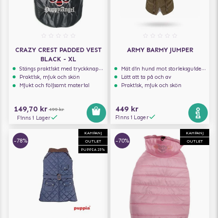
CRAZY CREST PADDED VEST
ARMY BARMY JUMPER
BLACK - XL
Stängs praktiskt med tryckknappar
Mät din hund mot storleksguiden för att få rätt storlek
Praktisk, mjuk och skön
Lätt att ta på och av
Mjukt och följsamt material
Praktisk, mjuk och skön
149,70 kr
449 kr
499 kr
Finns i Lager
Finns i Lager
KAMPANJ
KAMPANJ
-78%
-70%
OUTLET
OUTLET
PUPPIA 25%