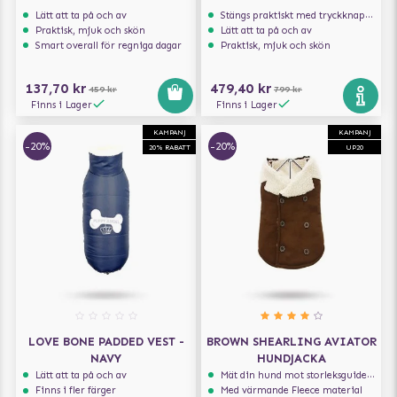
Lätt att ta på och av
Stängs praktiskt med tryckknappar
Praktisk, mjuk och skön
Lätt att ta på och av
Smart overall för regniga dagar
Praktisk, mjuk och skön
137,70 kr
479,40 kr
459 kr
799 kr
Finns i Lager
Finns i Lager
KAMPANJ
KAMPANJ
-20%
-20%
20% RABATT
UP20
LOVE BONE PADDED VEST -
BROWN SHEARLING AVIATOR
NAVY
HUNDJACKA
Lätt att ta på och av
Mät din hund mot storleksguiden för att få rätt storlek
Finns i fler färger
Med värmande Fleece material