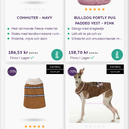
COMMUTER - NAVY
BULLDOG PORTLY PUG
PADDED VEST - PINK
Med värmande Fleece material
Stängs med dragkedja
Fästes med kardborreband runt magen
Lätt att ta på och av
Praktisk, mjuk och skön
Slitstarkt och smutsavvisande material
186,53 kr
158,70 kr
829 kr
529 kr
Finns i Lager
Finns i Lager
KAMPANJ
KAMPANJ
-70%
-70%
OUTLET
OUTLET