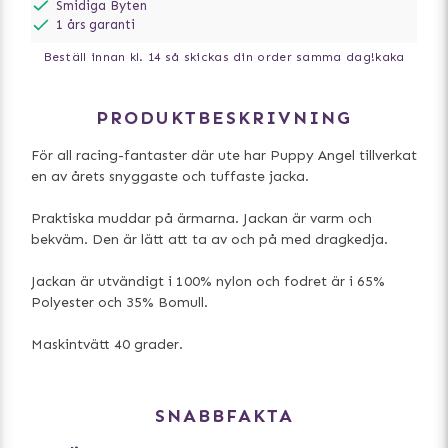
Smidiga Byten
1 års garanti
Beställ innan kl. 14 så skickas din order samma dag!
kaka
PRODUKTBESKRIVNING
För all racing-fantaster där ute har Puppy Angel tillverkat
en av årets snyggaste och tuffaste jacka.
Praktiska muddar på ärmarna. Jackan är varm och
bekväm. Den är lätt att ta av och på med dragkedja.
Jackan är utvändigt i 100% nylon och fodret är i 65%
Polyester och 35% Bomull.
Maskintvätt 40 grader.
SNABBFAKTA