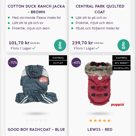
COTTON DUCK RANCH JACKA
CENTRAL PARK QUILTED
- BROWN
COAT
Med värmande Fleece material
Lätt att ta på och av
Lätt att ta på och av
Praktisk, mjuk och skön
Praktisk, mjuk och skön
Mjukt och följsamt material
101,70 kr
239,70 kr
339 kr
799 kr
Finns i Lager
Finns i Lager
KAMPANJ
KAMPANJ
-70%
-40%
OUTLET
20% RABATT
PUPPIA 25%
GOOD BOY RAINCOAT - BLUE
LEWIS - RED