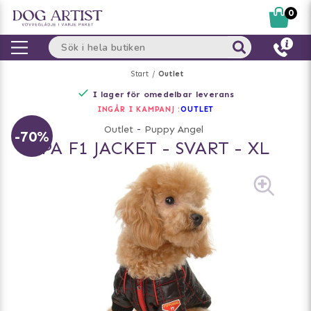
0
Start
Outlet
I lager för omedelbar leverans
INGÅR I KAMPANJ :
OUTLET
Outlet
-
Puppy Angel
-70%
PA F1 JACKET - SVART - XL