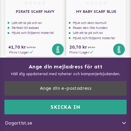
PIRATE SCARF NAVY
MY BABY SCARF BLUE
Lätt att ta på och av
Mjuk och skön bomull
Perfekt till kalaset
Passar den lilla hunden
Mjukt och följsamt material
Lätt att ta på och av
Mjukt och följsamt material
41,70 kr
20,70 kr
139 kr
69 kr
Finns i Lager
Finns i Lager
Ange din mejladress för att
Vad kan hundar äta?
Håll dig uppdaterad med nyheter och kampanjerbjudanden.
Så mäter du din hund
Träna Nose Work hemma
DogArtist.se drivs av:
Purefun Commerce AB
Kundservice - FAQ
Momsnr: SE5567445209
SKICKA IN
Så gör du promenaden roligare
E-post:
info@dogartist.se
Om oss
Introducera katt och hund för varandra
Dogartist.se
Köpvillkor
Magasin - Visa alla artiklar