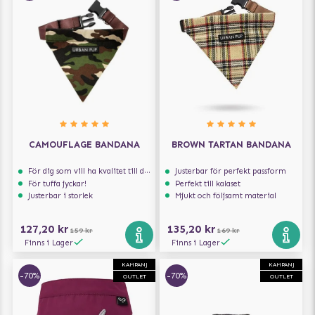
CAMOUFLAGE BANDANA
BROWN TARTAN BANDANA
För dig som vill ha kvalitet till din hund!
Justerbar för perfekt passform
För tuffa jyckar!
Perfekt till kalaset
Justerbar i storlek
Mjukt och följsamt material
127,20 kr
135,20 kr
159 kr
169 kr
Finns i Lager
Finns i Lager
KAMPANJ
KAMPANJ
-70%
-70%
OUTLET
OUTLET