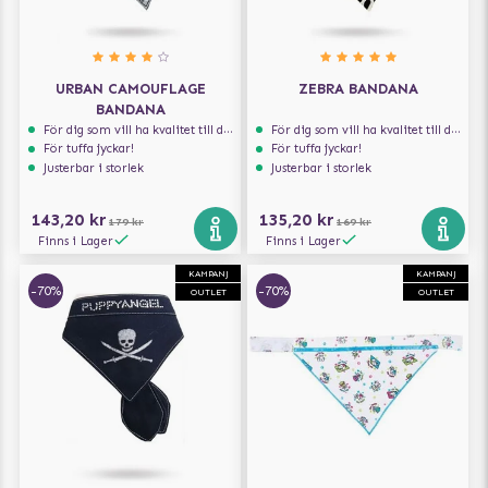
URBAN CAMOUFLAGE
ZEBRA BANDANA
BANDANA
För dig som vill ha kvalitet till din hund!
För dig som vill ha kvalitet till din hund!
För tuffa jyckar!
För tuffa jyckar!
Justerbar i storlek
Justerbar i storlek
143,20 kr
135,20 kr
179 kr
169 kr
Finns i Lager
Finns i Lager
KAMPANJ
KAMPANJ
-70%
-70%
OUTLET
OUTLET