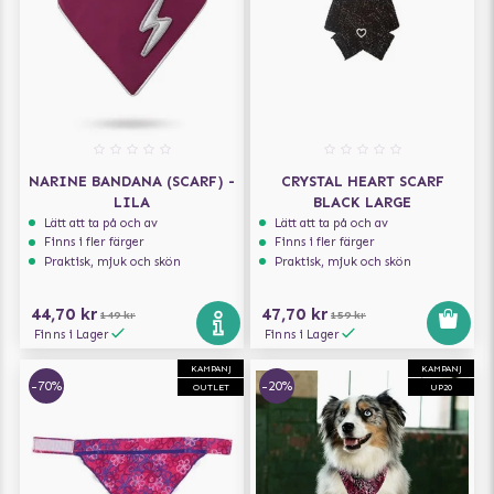
NARINE BANDANA (SCARF) -
CRYSTAL HEART SCARF
LILA
BLACK LARGE
Lätt att ta på och av
Lätt att ta på och av
Finns i fler färger
Finns i fler färger
Praktisk, mjuk och skön
Praktisk, mjuk och skön
44,70 kr
47,70 kr
149 kr
159 kr
Finns i Lager
Finns i Lager
KAMPANJ
KAMPANJ
-70%
-20%
OUTLET
UP20