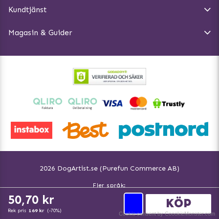
Kundtjänst
Ångra Köp
Hundreflexer
Magasin & Guider
Hundbäddar
2026 DogArtist.se (Purefun Commerce AB)
Fler språk:
Svenska www.dogartist.se
50,70 kr
KÖP
Norsk www.dogartist.no
FÄRGER
Rek pris
169 kr
(-70%)
Cookie consent by CoookieMonster.com