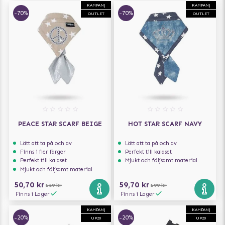
KAMPANJ
KAMPANJ
-70%
-70%
OUTLET
OUTLET
PEACE STAR SCARF BEIGE
HOT STAR SCARF NAVY
Lätt att ta på och av
Lätt att ta på och av
Finns i fler färger
Perfekt till kalaset
Perfekt till kalaset
Mjukt och följsamt material
Mjukt och följsamt material
50,70 kr
59,70 kr
169 kr
199 kr
Finns i Lager
Finns i Lager
KAMPANJ
KAMPANJ
-20%
-20%
UP20
UP20