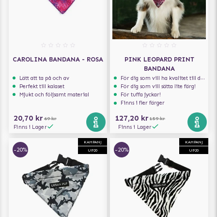
CAROLINA BANDANA - ROSA
PINK LEOPARD PRINT
BANDANA
Lätt att ta på och av
För dig som vill ha kvalitet till din hund!
Perfekt till kalaset
För dig som vill sätta lite färg!
Mjukt och följsamt material
För tuffa jyckar!
Finns i fler färger
20,70 kr
127,20 kr
69 kr
159 kr
Finns i Lager
Finns i Lager
KAMPANJ
KAMPANJ
-20%
-20%
UP20
UP20