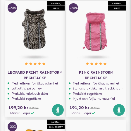
KAMPANJ
KAMPANJ
-20%
-20%
UP20
UP20
LEOPARD PRINT RAINSTORM
PINK RAINSTORM
REGNTÄCKE
REGNTÄCKE
Med reflexer för ökad säkerhet
Med reflexer för ökad säkerhet
Lätt att ta på och av
Stängs praktiskt med tryckknappar
Praktisk, mjuk och skön
Praktiskt regntäcke
Praktiskt regntäcke
Mjukt och följsamt material
199,20 kr
191,20 kr
249 kr
239 kr
Finns i Lager
Finns i Lager
KAMPANJ
-20%
20% RABATT