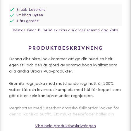
Snabb Leverans
Smidiga Byten
1 års garanti
Beställ innan kl. 14 så skickas din order samma dag!
kaka
PRODUKTBESKRIVNING
Denna distinkta look kommer att ge din hund en helt
egen stil och den är gjord av samma höga kvalitet som
alla andra Urban Pup-produkter.
Gromits regnjacka med matchande regnhatt är 100%
vattentät och levereras komplett med hål för koppel som
gör att en sele kan bäras under regnjackan.
Regnhatten med justerbar dragsko fullbordar looken för
denna ikoniska outfit. Ett mjukt fleecefoder håller din
hund varm och bekväm.
Visa hela produktbeskrivningen