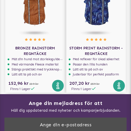
BRONZE RAINSTORM
STORM PRINT RAINSTORM -
REGNTÄCKE
REGNTÄCKE
Mät din hund mot storleksguiden för att få rätt storlek
Med reflexer för ökad säkerhet
Med värmande Fleece material
Passar den lilla hunden
Stängs praktiskt med tryckknappar
Lätt att ta på och av
Lätt att ta på och av
Justerbar för perfekt passform
152,96 kr
207,20 kr
239 kr
259 kr
Finns i Lager
Finns i Lager
Ange din mejladress för att
Vad kan hundar äta?
Håll dig uppdaterad med nyheter och kampanjerbjudanden.
Så mäter du din hund