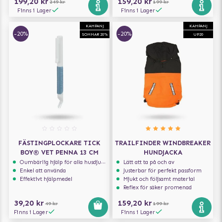
199,20 kr
159,20 kr
249 kr
199 kr
Finns i Lager
Finns i Lager
KAMPANJ
KAMPANJ
-20%
-20%
SOMMAR 20%
UP20
FÄSTINGPLOCKARE TICK
TRAILFINDER WINDBREAKER
BOY® VET PENNA 13 CM
HUNDJACKA
Oumbärlig hjälp för alla husdjursägare
Lätt att ta på och av
Enkel att använda
Justerbar för perfekt passform
Effektivt hjälpmedel
Mjukt och följsamt material
Reflex för säker promenad
39,20 kr
159,20 kr
49 kr
199 kr
Finns i Lager
Finns i Lager