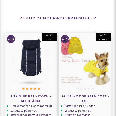
REKOMMENDERADE PRODUKTER
KAMPANJ
KAMPANJ
-20%
-70%
UP20
OUTLET
INK BLUE RAINSTORM -
PA MILKY DOG RAIN COAT -
REGNTÄCKE
GUL
Med värmande Fleece material
Passar den lilla hunden
Lätt att ta på och av
Lätt att ta på och av
Justerbar för perfekt passform
Praktiskt regntäcke