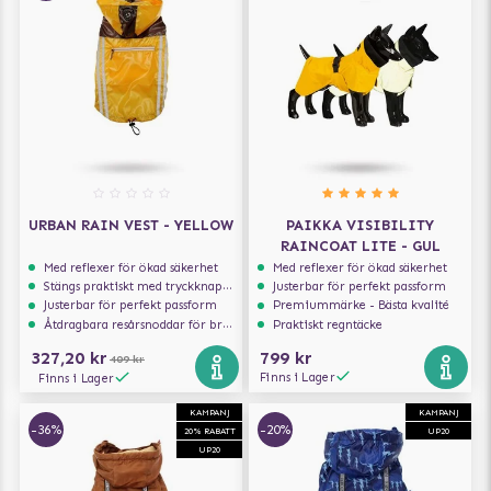
URBAN RAIN VEST - YELLOW
PAIKKA VISIBILITY
RAINCOAT LITE - GUL
Med reflexer för ökad säkerhet
Med reflexer för ökad säkerhet
Stängs praktiskt med tryckknappar
Justerbar för perfekt passform
Justerbar för perfekt passform
Premiummärke - Bästa kvalité
Åtdragbara resårsnoddar för bra passform
Praktiskt regntäcke
327,20 kr
799 kr
409 kr
Finns i Lager
Finns i Lager
KAMPANJ
KAMPANJ
-36%
-20%
20% RABATT
UP20
UP20