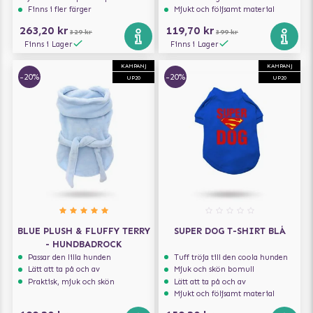
Finns i fler färger
Mjukt och följsamt material
263,20 kr
119,70 kr
329 kr
399 kr
Finns i Lager
Finns i Lager
KAMPANJ
KAMPANJ
-20%
-20%
UP20
UP20
BLUE PLUSH & FLUFFY TERRY
SUPER DOG T-SHIRT BLÅ
- HUNDBADROCK
Passar den lilla hunden
Tuff tröja till den coola hunden
Lätt att ta på och av
Mjuk och skön bomull
Praktisk, mjuk och skön
Lätt att ta på och av
Mjukt och följsamt material