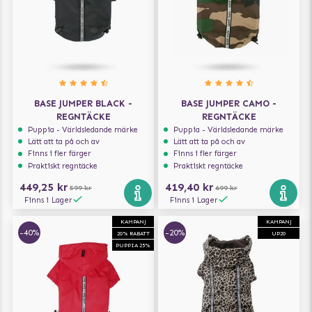
BASE JUMPER BLACK -
BASE JUMPER CAMO -
REGNTÄCKE
REGNTÄCKE
Puppia - Världsledande märke
Puppia - Världsledande märke
Lätt att ta på och av
Lätt att ta på och av
Finns i fler färger
Finns i fler färger
Praktiskt regntäcke
Praktiskt regntäcke
449,25 kr
419,40 kr
599 kr
699 kr
Finns i Lager
Finns i Lager
KAMPANJ
KAMPANJ
-40%
-20%
20% RABATT
UP20
PUPPIA 25%