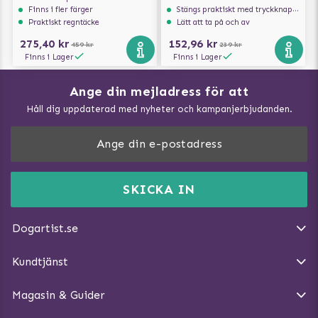
Finns i fler färger
Stängs praktiskt med tryckknappar
Praktiskt regntäcke
Lätt att ta på och av
275,40 kr
152,96 kr
459 kr
239 kr
Finns i Lager
Finns i Lager
Ange din mejladress för att
Vad kan hundar äta?
Håll dig uppdaterad med nyheter och kampanjerbjudanden.
Så mäter du din hund
Träna Nose Work hemma
DogArtist.se drivs av:
Purefun Commerce AB
Kundservice - FAQ
Momsnr: SE5567445209
SKICKA IN
Så gör du promenaden roligare
E-post:
info@dogartist.se
Om oss
Introducera katt och hund för varandra
Dogartist.se
Köpvillkor
Magasin - Visa alla artiklar
Kundtjänst
Ångra Köp
Hundreflexer
Magasin & Guider
Hundbäddar