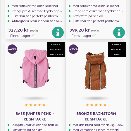
Med reflexer för ökad säkerhet
Med reflexer för ökad säkerhet
Stängs praktiskt med tryckknappar
Stängs praktiskt med tryckknappar
Justerbar för perfekt passform
Lätt att ta på och av
Åtdragbara resårsnoddar för bra passform
Justerbar för perfekt passform
327,20 kr
399,20 kr
409 kr
499 kr
Finns i Lager
Finns i Lager
KAMPANJ
KAMPANJ
-40%
-36%
20% RABATT
20% RABATT
PUPPIA 25%
UP20
BASE JUMPER PINK -
BRONZE RAINSTORM
REGNTÄCKE
REGNTÄCKE
Puppia - Världsledande märke
Mät din hund mot storleksguiden för att få rätt storlek
Lätt att ta på och av
Med värmande Fleece material