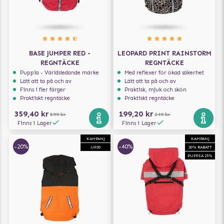
BASE JUMPER RED -
LEOPARD PRINT RAINSTORM
REGNTÄCKE
REGNTÄCKE
Puppia - Världsledande märke
Med reflexer för ökad säkerhet
Lätt att ta på och av
Lätt att ta på och av
Finns i fler färger
Praktisk, mjuk och skön
Praktiskt regntäcke
Praktiskt regntäcke
359,40 kr
199,20 kr
599 kr
249 kr
Finns i Lager
Finns i Lager
KAMPANJ
KAMPANJ
-20%
-40%
UP20
20% RABATT
PUPPIA 25%