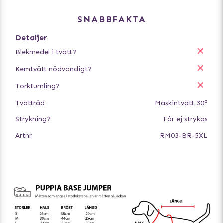
riktigt små hundar under 5 kg är det lagom med ca 3-5
cm. Tänk på att ta en större storlek om hunden har
SNABBFAKTA
mycket päls.
Detaljer
Blekmedel i tvätt?
Kemtvätt nödvändigt?
Torktumling?
Tvättråd
Maskintvätt 30°
Strykning?
Får ej strykas
Artnr
RM03-BR-5XL