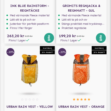
INK BLUE RAINSTORM -
GROMITS REGNJACKA &
REGNTÄCKE
REGNHATT - GUL
Med värmande Fleece material
Med värmande Fleece material
Lätt att ta på och av
Lätt att ta på och av
Justerbar för perfekt passform
Stängs praktiskt med tryckknappar
Finns i fler färger
Praktiskt regntäcke
263,20 kr
199,20 kr
329 kr
249 kr
Finns i Lager
Finns i Lager
KAMPANJ
KAMPANJ
-20%
-20%
20% RABATT
20% RABATT
URBAN RAIN VEST - YELLOW
URBAN RAIN VEST - ORANGE