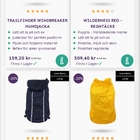
TRAILFINDER WINDBREAKER
WILDERNESS RED -
HUNDJACKA
REGNTÄCKE
Lätt att ta på och av
Puppia - Världsledande märke
Justerbar för perfekt passform
Lätt att ta på och av
Mjukt och följsamt material
Praktisk, mjuk och skön
Reflex för säker promenad
Praktiskt regntäcke
159,20 kr
509,40 kr
199 kr
849 kr
Finns i Lager
Finns i Lager
KAMPANJ
KAMPANJ
-20%
-20%
UP20
UP20