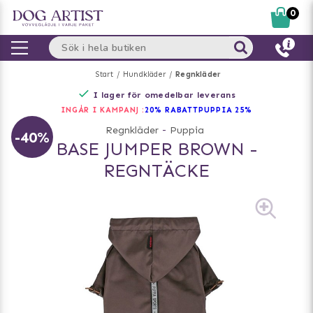
0
Start
Hundkläder
Regnkläder
I lager för omedelbar leverans
INGÅR I KAMPANJ :
20% RABATT
PUPPIA 25%
Regnkläder
-
Puppia
-40%
BASE JUMPER BROWN -
REGNTÄCKE