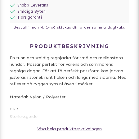
Snabb Leverans
Smidiga Byten
1 års garanti
Beställ innan kl. 14 så skickas din order samma dag!
kaka
PRODUKTBESKRIVNING
En tunn och smidig regnjacka för små och mellanstora
hundar. Passar perfekt för vårens och sommarens
regniga dagar. För att få perfekt passform kan jackan
justeras i storlek runt halsen och längs med sidorna. Med
reflexer på ryggen syns ni även i mörker.
Material: Nylon / Polyester
* * *
Storleksguide
Kontrollera att hundens mått passar med plagget. För att
Visa hela produktbeskrivningen
välja rätt storlek till din hund, lägg på ca 5-10 cm på
måttet när du mäter runt bröstkorgen på hunden. För