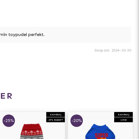
min toypudel perfekt.
Skapad
:
2024-10-30
ER
KAMPANJ
KAMPANJ
-25%
-20%
25% RABATT
UP20