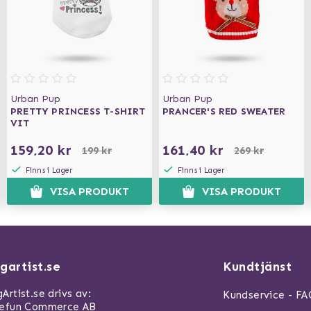
Urban Pup
Urban Pup
PRETTY PRINCESS T-SHIRT
PRANCER'S RED SWEATER
VIT
159,20 kr
161,40 kr
199 kr
269 kr
Finns i Lager
Finns i Lager
VISA PRODUKT
VISA PRODUKT
gartist.se
Kundtjänst
Artist.se drivs av:
Kundservice - F
refun Commerce AB