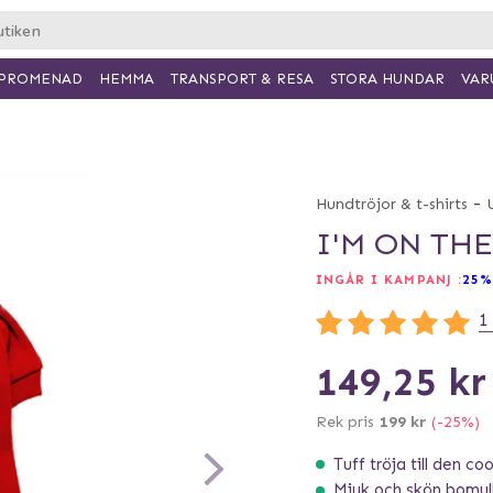
PROMENAD
HEMMA
TRANSPORT & RESA
VAR
STORA HUNDAR
-
Hundtröjor & t-shirts
I'M ON THE
INGÅR I KAMPANJ :
25%
1
149,25 kr
Rek pris
199 kr
(-25%)
Tuff tröja till den c
Mjuk och skön bomul