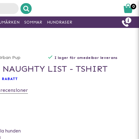
0
UMÄRKEN
SOMMAR
HUNDRASER
Urban Pup
I lager för omedelbar leverans
 NAUGHTY LIST - TSHIRT
 RABATT
 recensioner
oola hunden
l