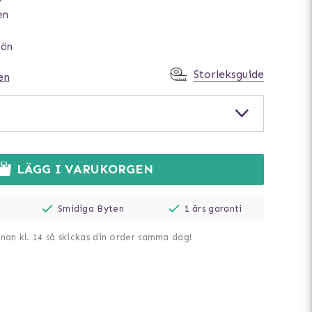
en
kön
Storleksguide
en
LÄGG I VARUKORGEN
Smidiga Byten
1 års garanti
nnan kl. 14 så skickas din order samma dag!