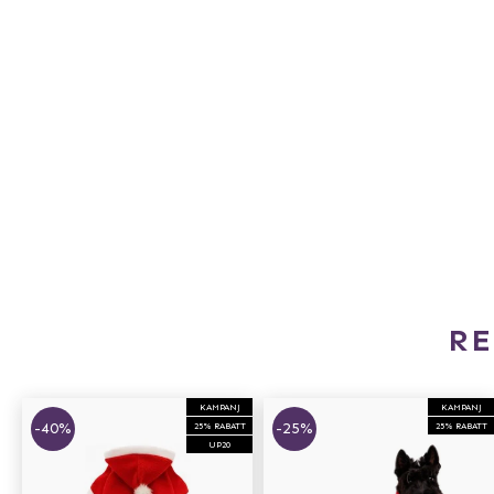
R
KAMPANJ
KAMPANJ
-40%
-25%
25% RABATT
25% RABATT
UP20