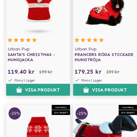
Urban Pup
Urban Pup
SANTA'S CHRISTMAS -
PRANCERS RÖDA STICKADE
HUNDJACKA
HUNDTRÖJA
119,40 kr
179,25 kr
199 kr
239 kr
Finns i Lager
Finns i Lager
VISA PRODUKT
VISA PRODUKT
KAMPANJ
KAMPANJ
-25%
-25%
25% RABATT
25% RABATT