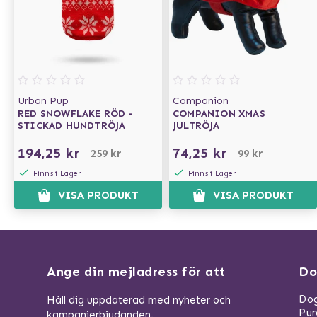
Urban Pup
Companion
RED SNOWFLAKE RÖD -
COMPANION XMAS
STICKAD HUNDTRÖJA
JULTRÖJA
194,25 kr
74,25 kr
259 kr
99 kr
Finns i Lager
Finns i Lager
VISA PRODUKT
VISA PRODUKT
Ange din mejladress för att
Do
Dog
Håll dig uppdaterad med nyheter och
Pu
kampanjerbjudanden.