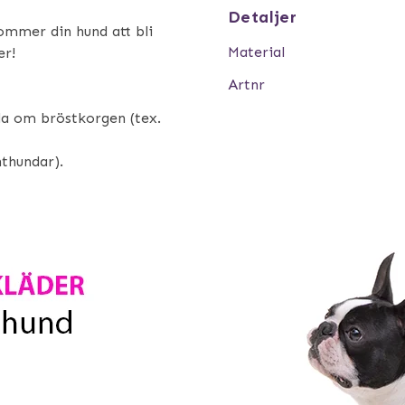
Detaljer
ommer din hund att bli
Material
er!
Artnr
eda om bröstkorgen (tex.
nthundar).