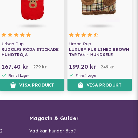
Urban Pup
Urban Pup
RUDOLFS RÖDA STICKADE
LUXURY FUR LINED BROWN
HUNDTRÖJA
TARTAN - HUNDSELE
167,40 kr
199,20 kr
279 kr
249 kr
Finns i Lager
Finns i Lager
VISA PRODUKT
VISA PRODUKT
Magasin & Guider
AQ
Vad kan hundar äta?