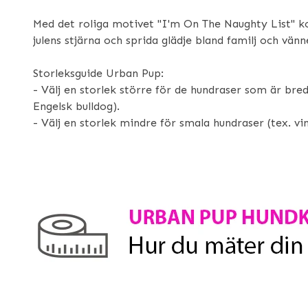
Med det roliga motivet "I'm On The Naughty List" k
julens stjärna och sprida glädje bland familj och vänn
Storleksguide Urban Pup:
- Välj en storlek större för de hundraser som är br
Engelsk bulldog).
- Välj en storlek mindre för smala hundraser (tex. vi