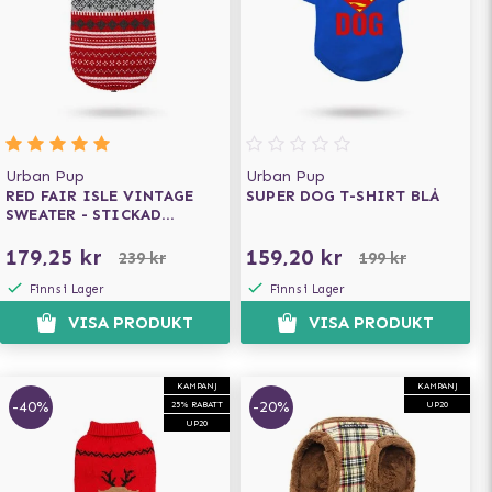
Urban Pup
Urban Pup
RED FAIR ISLE VINTAGE
SUPER DOG T-SHIRT BLÅ
SWEATER - STICKAD
HUNDTRÖJA
179,25 kr
159,20 kr
239 kr
199 kr
Finns i Lager
Finns i Lager
VISA PRODUKT
VISA PRODUKT
KAMPANJ
KAMPANJ
-40%
-20%
25% RABATT
UP20
UP20