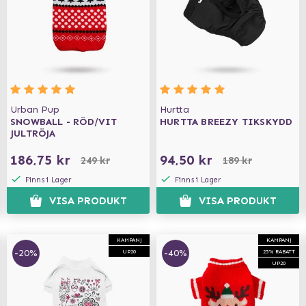
Urban Pup
Hurtta
SNOWBALL - RÖD/VIT
HURTTA BREEZY TIKSKYDD
JULTRÖJA
186,75 kr
94,50 kr
249 kr
189 kr
Finns i Lager
Finns i Lager
VISA PRODUKT
VISA PRODUKT
KAMPANJ
KAMPANJ
-20%
-40%
UP20
25% RABATT
UP20