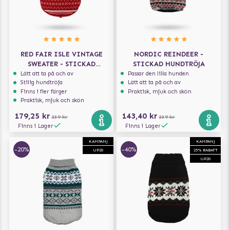
RED FAIR ISLE VINTAGE
NORDIC REINDEER -
SWEATER - STICKAD
STICKAD HUNDTRÖJA
HUNDTRÖJA
Lätt att ta på och av
Passar den lilla hunden
Stilig hundtröja
Lätt att ta på och av
Finns i fler färger
Praktisk, mjuk och skön
Praktisk, mjuk och skön
179,25 kr
143,40 kr
239 kr
239 kr
Finns i Lager
Finns i Lager
KAMPANJ
KAMPANJ
-20%
-40%
UP20
25% RABATT
UP20