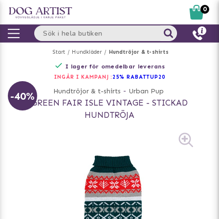
0
Start
Hundkläder
Hundtröjor & t-shirts
I lager för omedelbar leverans
INGÅR I KAMPANJ :
25% RABATT
UP20
Hundtröjor & t-shirts
-
Urban Pup
-40%
GREEN FAIR ISLE VINTAGE - STICKAD
HUNDTRÖJA