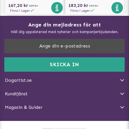
167,20 kr
183,20 kr
209 kr
229 kr
Finns i Lager
Finns i Lager
Ange din mejladress för att
Vad kan hundar äta?
Håll dig uppdaterad med nyheter och kampanjerbjudanden.
Så mäter du din hund
Träna Nose Work hemma
DogArtist.se drivs av:
Purefun Commerce AB
Kundservice - FAQ
Momsnr: SE5567445209
SKICKA IN
Så gör du promenaden roligare
E-post:
info@dogartist.se
Om oss
Introducera katt och hund för varandra
Dogartist.se
Köpvillkor
Magasin - Visa alla artiklar
Kundtjänst
Ångra Köp
Hundreflexer
Magasin & Guider
Hundbäddar