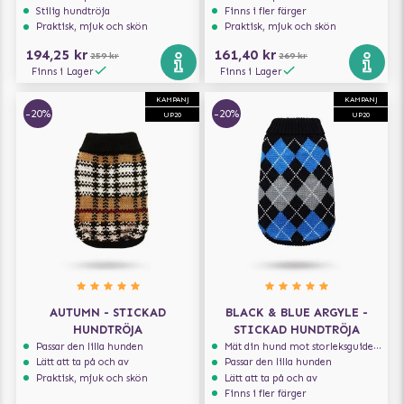
Stilig hundtröja
Finns i fler färger
Praktisk, mjuk och skön
Praktisk, mjuk och skön
194,25 kr
161,40 kr
259 kr
269 kr
Finns i Lager
Finns i Lager
KAMPANJ
KAMPANJ
-20%
-20%
UP20
UP20
AUTUMN - STICKAD
BLACK & BLUE ARGYLE -
HUNDTRÖJA
STICKAD HUNDTRÖJA
Passar den lilla hunden
Mät din hund mot storleksguiden för att få rätt storlek
Lätt att ta på och av
Passar den lilla hunden
Praktisk, mjuk och skön
Lätt att ta på och av
Finns i fler färger