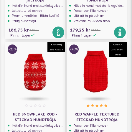
JULTRÖJA
HUNDTRÖJA
Mät din hund mot storleksguiden för att få rätt storlek
Mät din hund mot storleksguiden för att få rätt storlek
Lätt att ta på och av
Passar den lilla hunden
Premiummärke - Bästa kvalité
Lätt att ta på och av
Stilig hundtröja
Praktisk, mjuk och skön
186,75 kr
179,25 kr
249 kr
239 kr
Finns i Lager
Finns i Lager
KAMPANJ
KAMPANJ
-25%
-40%
25% RABATT
25% RABATT
UP20
RED SNOWFLAKE RÖD -
RED WAFFLE TEXTURED
STICKAD HUNDTRÖJA
STICKAD HUNDTRÖJA
Mät din hund mot storleksguiden för att få rätt storlek
Passar den lilla hunden
Lätt att ta på och av
Lätt att ta på och av