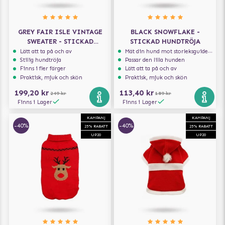
GREY FAIR ISLE VINTAGE
BLACK SNOWFLAKE -
SWEATER - STICKAD
STICKAD HUNDTRÖJA
HUNDTRÖJA
Lätt att ta på och av
Mät din hund mot storleksguiden för att få rätt storlek
Stilig hundtröja
Passar den lilla hunden
Finns i fler färger
Lätt att ta på och av
Praktisk, mjuk och skön
Praktisk, mjuk och skön
199,20 kr
113,40 kr
249 kr
189 kr
Finns i Lager
Finns i Lager
KAMPANJ
KAMPANJ
-40%
-40%
25% RABATT
25% RABATT
UP20
UP20