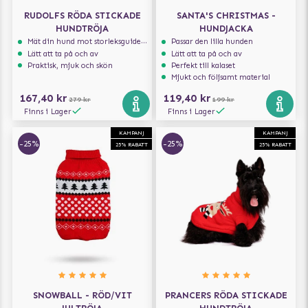
RUDOLFS RÖDA STICKADE
SANTA'S CHRISTMAS -
HUNDTRÖJA
HUNDJACKA
Mät din hund mot storleksguiden för att få rätt storlek
Passar den lilla hunden
Lätt att ta på och av
Lätt att ta på och av
Praktisk, mjuk och skön
Perfekt till kalaset
Mjukt och följsamt material
167,40 kr
119,40 kr
279 kr
199 kr
Finns i Lager
Finns i Lager
KAMPANJ
KAMPANJ
-25%
-25%
25% RABATT
25% RABATT
SNOWBALL - RÖD/VIT
PRANCERS RÖDA STICKADE