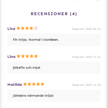
RECENSIONER
4
Lisa
Skapad
:
2020-01-16
Fin tröja. Normal i storleken.
Lina
Skapad
:
2019-11-21
jättefin och mjuk
Matilda
Skapad
:
2019-11-18
Jättebra värmande tröja!