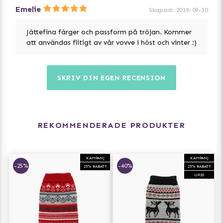
Emelie
Skapad
:
2019-09-30
Jättefina färger och passform på tröjan. Kommer
att användas flitigt av vår vovve i höst och vinter :)
SKRIV DIN EGEN RECENSION
REKOMMENDERADE PRODUKTER
KAMPANJ
KAMPANJ
-25%
-40%
25% RABATT
25% RABATT
UP20