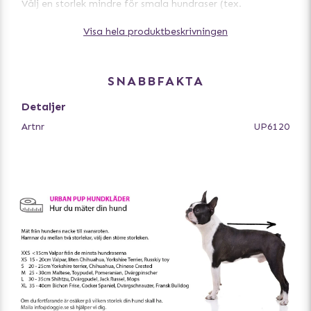
Välj en storlek mindre för smala hundraser (tex.
vinthundar).
Visa hela produktbeskrivningen
SNABBFAKTA
Detaljer
Artnr
UP6120