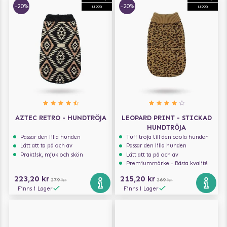
-20%
-20%
UP20
UP20
AZTEC RETRO - HUNDTRÖJA
LEOPARD PRINT - STICKAD
HUNDTRÖJA
Passar den lilla hunden
Tuff tröja till den coola hunden
Lätt att ta på och av
Passar den lilla hunden
Praktisk, mjuk och skön
Lätt att ta på och av
Premiummärke - Bästa kvalité
223,20 kr
215,20 kr
279 kr
269 kr
Finns i Lager
Finns i Lager