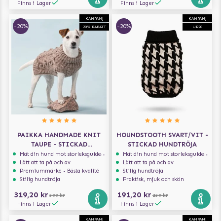
Finns i Lager
Finns i Lager
KAMPANJ
KAMPANJ
-20%
-20%
20% RABATT
UP20
PAIKKA HANDMADE KNIT
HOUNDSTOOTH SVART/VIT -
TAUPE - STICKAD
STICKAD HUNDTRÖJA
HUNDTRÖJA
Mät din hund mot storleksguiden för att få rätt storlek
Mät din hund mot storleksguiden för att få rätt storlek
Lätt att ta på och av
Lätt att ta på och av
Premiummärke - Bästa kvalité
Stilig hundtröja
Stilig hundtröja
Praktisk, mjuk och skön
319,20 kr
191,20 kr
399 kr
239 kr
Finns i Lager
Finns i Lager
KAMPANJ
KAMPANJ