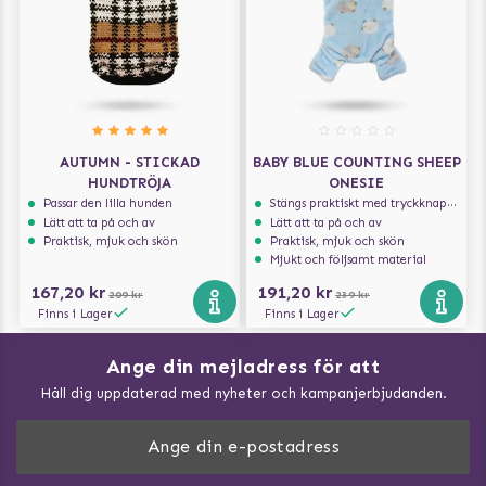
AUTUMN - STICKAD
BABY BLUE COUNTING SHEEP
HUNDTRÖJA
ONESIE
Passar den lilla hunden
Stängs praktiskt med tryckknappar
Lätt att ta på och av
Lätt att ta på och av
Praktisk, mjuk och skön
Praktisk, mjuk och skön
Mjukt och följsamt material
167,20 kr
191,20 kr
209 kr
239 kr
Finns i Lager
Finns i Lager
Ange din mejladress för att
Vad kan hundar äta?
Håll dig uppdaterad med nyheter och kampanjerbjudanden.
Så mäter du din hund
Träna Nose Work hemma
DogArtist.se drivs av: