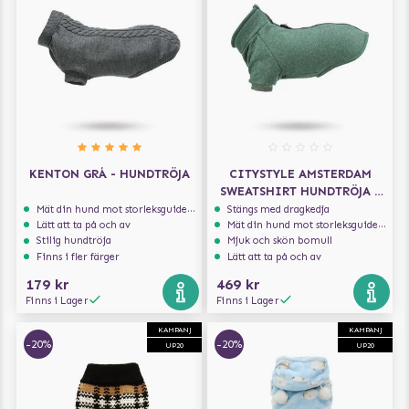
KENTON GRÅ - HUNDTRÖJA
CITYSTYLE AMSTERDAM
SWEATSHIRT HUNDTRÖJA -
GRÖN
Mät din hund mot storleksguiden för att få rätt storlek
Stängs med dragkedja
Lätt att ta på och av
Mät din hund mot storleksguiden för att få rätt storlek
Stilig hundtröja
Mjuk och skön bomull
Finns i fler färger
Lätt att ta på och av
179 kr
469 kr
Finns i Lager
Finns i Lager
KAMPANJ
KAMPANJ
-20%
-20%
UP20
UP20