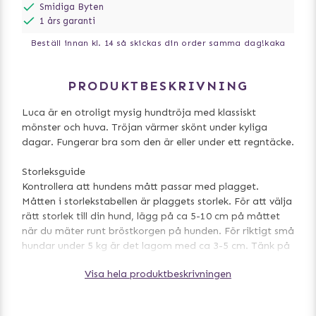
Smidiga Byten
1 års garanti
Beställ innan kl. 14 så skickas din order samma dag!
kaka
PRODUKTBESKRIVNING
Luca är en otroligt mysig hundtröja med klassiskt
mönster och huva. Tröjan värmer skönt under kyliga
dagar. Fungerar bra som den är eller under ett regntäcke.
Storleksguide
Kontrollera att hundens mått passar med plagget.
Måtten i storlekstabellen är plaggets storlek. För att välja
rätt storlek till din hund, lägg på ca 5-10 cm på måttet
när du mäter runt bröstkorgen på hunden. För riktigt små
hundar under 5 kg är det lagom med ca 3-5 cm. Tänk på
att ta en större storlek om hunden har mycket päls.
Visa hela produktbeskrivningen