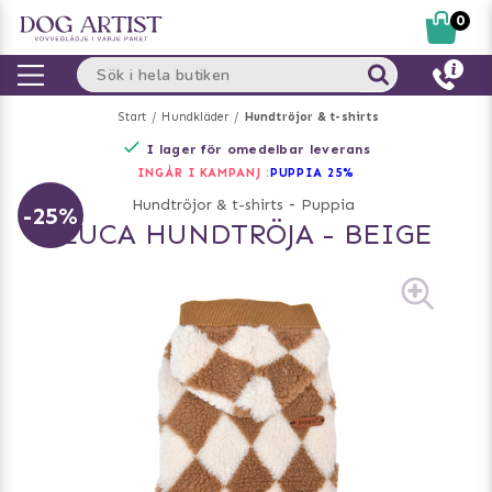
0
Start
Hundkläder
Hundtröjor & t-shirts
I lager för omedelbar leverans
INGÅR I KAMPANJ :
PUPPIA 25%
Hundtröjor & t-shirts
-
Puppia
-25%
LUCA HUNDTRÖJA - BEIGE