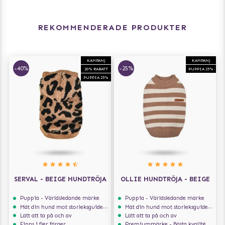
REKOMMENDERADE PRODUKTER
KAMPANJ
KAMPANJ
-40%
-25%
20% RABATT
PUPPIA 25%
PUPPIA 25%
SERVAL - BEIGE HUNDTRÖJA
OLLIE HUNDTRÖJA - BEIGE
Puppia - Världsledande märke
Puppia - Världsledande märke
Mät din hund mot storleksguiden för att få rätt storlek
Mät din hund mot storleksguiden för att få rätt storlek
Lätt att ta på och av
Lätt att ta på och av
Finns i fler färger
Premiummärke - Bästa kvalité