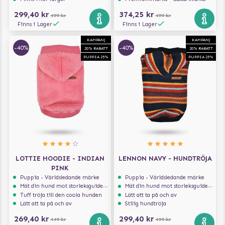
299,40 kr
374,25 kr
499 kr
499 kr
Finns i Lager
Finns i Lager
KAMPANJ
KAMPANJ
-40%
-40%
20% RABATT
20% RABATT
PUPPIA 25%
PUPPIA 25%
LOTTIE HOODIE - INDIAN
LENNON NAVY - HUNDTRÖJA
PINK
Puppia - Världsledande märke
Puppia - Världsledande märke
Mät din hund mot storleksguiden för att få rätt storlek
Mät din hund mot storleksguiden för att få rätt storlek
Tuff tröja till den coola hunden
Lätt att ta på och av
Lätt att ta på och av
Stilig hundtröja
269,40 kr
299,40 kr
449 kr
499 kr