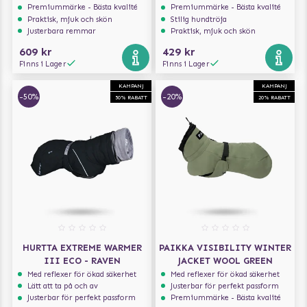
Premiummärke - Bästa kvalité
Premiummärke - Bästa kvalité
Praktisk, mjuk och skön
Stilig hundtröja
Justerbara remmar
Praktisk, mjuk och skön
609 kr
429 kr
Finns i Lager
Finns i Lager
KAMPANJ
KAMPANJ
-50%
-20%
50% RABATT
20% RABATT
HURTTA EXTREME WARMER
PAIKKA VISIBILITY WINTER
III ECO - RAVEN
JACKET WOOL GREEN
Med reflexer för ökad säkerhet
Med reflexer för ökad säkerhet
Lätt att ta på och av
Justerbar för perfekt passform
Justerbar för perfekt passform
Premiummärke - Bästa kvalité