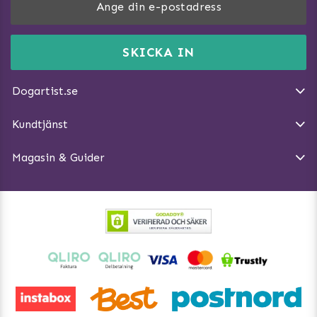
Träna Nose Work hemma
DogArtist.se drivs av:
Purefun Commerce AB
Kundservice - FAQ
Momsnr: SE5567445209
SKICKA IN
Så gör du promenaden roligare
E-post:
info@dogartist.se
Om oss
Introducera katt och hund för varandra
Dogartist.se
Köpvillkor
Magasin - Visa alla artiklar
Kundtjänst
Ångra Köp
Hundreflexer
Magasin & Guider
Hundbäddar