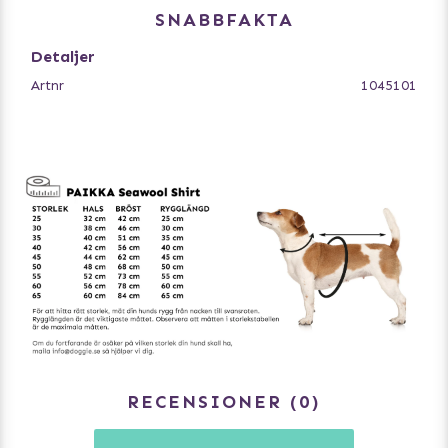
SNABBFAKTA
- Hållbart material av Seawool-blandning, ostronskal och
återvunna plastflaskor
Detaljer
- Rygg med fleece-liknande känsla, mage i mjukt ribbat
Artnr
1045101
tyg av Seawool och bomull
- Justerbara bensnören och halsringning för optimal
passform
- Antibakteriellt, antistatiskt och värmeisolerande
Material:
Rygg: 78% Seawool, 22% polyester.
Mage: 72% bomull, 23% Seawool, 5% elastan.
Perfekt för miljömedvetna hundägare som vill ge sin
hund värme, komfort och stil samtidigt som de gör ett
hållbart val.
RECENSIONER
0