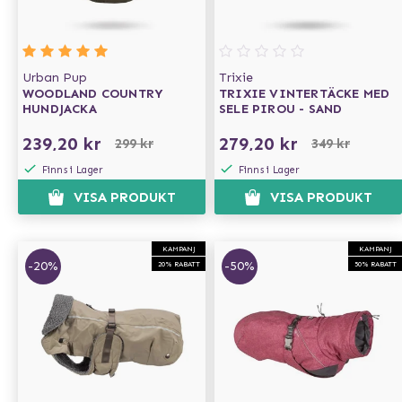
Urban Pup
Trixie
WOODLAND COUNTRY
TRIXIE VINTERTÄCKE MED
HUNDJACKA
SELE PIROU - SAND
239,20 kr
279,20 kr
299 kr
349 kr
Finns i Lager
Finns i Lager
VISA PRODUKT
VISA PRODUKT
KAMPANJ
KAMPANJ
-20%
-50%
20% RABATT
50% RABATT