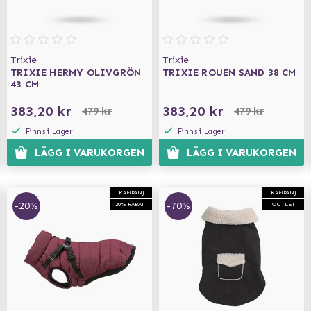
Trixie
Trixie
TRIXIE HERMY OLIVGRÖN
TRIXIE ROUEN SAND 38 CM
43 CM
383,20 kr
383,20 kr
479 kr
479 kr
Finns i Lager
Finns i Lager
LÄGG I VARUKORGEN
LÄGG I VARUKORGEN
KAMPANJ
KAMPANJ
-20%
-70%
20% RABATT
OUTLET