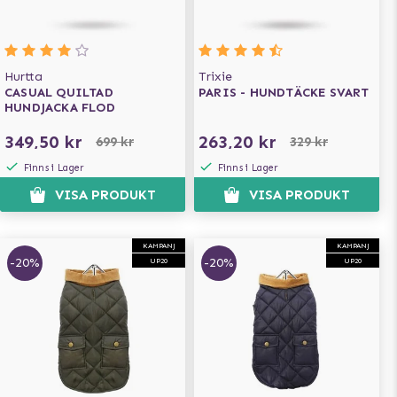
Hurtta
Trixie
CASUAL QUILTAD
PARIS - HUNDTÄCKE SVART
HUNDJACKA FLOD
349,50 kr
263,20 kr
699 kr
329 kr
Finns i Lager
Finns i Lager
VISA PRODUKT
VISA PRODUKT
KAMPANJ
KAMPANJ
-20%
-20%
UP20
UP20