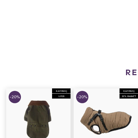
R
KAMPANJ
KAMPANJ
-20%
-20%
UP20
20% RABATT