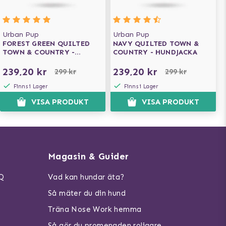
Urban Pup
Urban Pup
FOREST GREEN QUILTED
NAVY QUILTED TOWN &
TOWN & COUNTRY -
COUNTRY - HUNDJACKA
HUNDJACKA
239,20 kr
239,20 kr
299 kr
299 kr
Finns i Lager
Finns i Lager
VISA PRODUKT
VISA PRODUKT
Magasin & Guider
AQ
Vad kan hundar äta?
Så mäter du din hund
Träna Nose Work hemma
Så gör du promenaden roligare