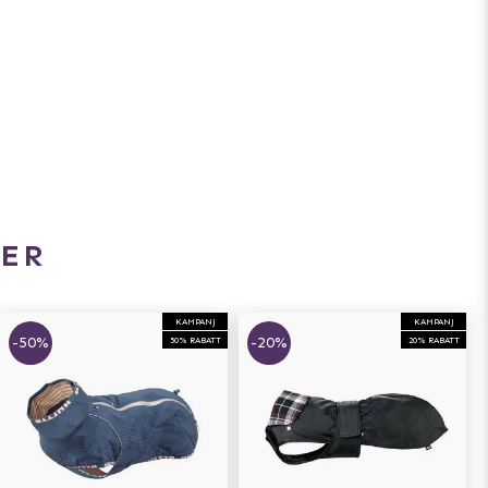
ER
KAMPANJ
KAMPANJ
-50%
-20%
50% RABATT
20% RABATT