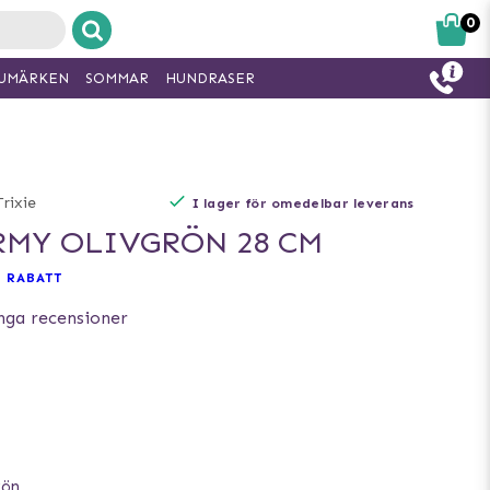
0
UMÄRKEN
SOMMAR
HUNDRASER
Trixie
I lager för omedelbar leverans
RMY OLIVGRÖN 28 CM
 RABATT
nga recensioner
kön