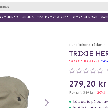
PROMENAD
HEMMA
TRANSPORT & RESA
VAR
STORA HUNDAR
-
Hundjackor & täcken
TRIXIE HE
INGÅR I KAMPANJ :
20%
I
279,20 kr
Rek pris
349 kr
(-20%)
Lätt att ta på och av
Praktisk, mjuk och s