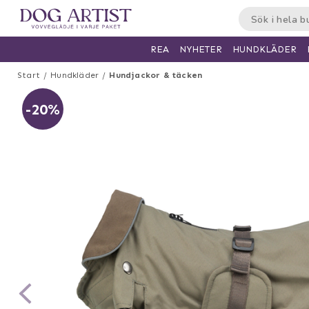
HUNDKLÄDER
REA
NYHETER
Start
Hundkläder
Hundjackor & täcken
-20%