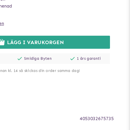
omenad
en
LÄGG I VARUKORGEN
Smidiga Byten
1 års garanti
nnan kl. 14 så skickas din order samma dag!
4053032675735