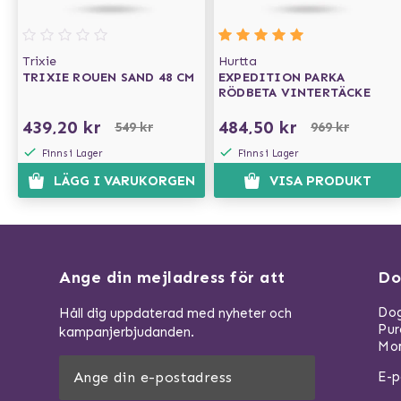
Trixie
Hurtta
TRIXIE ROUEN SAND 48 CM
EXPEDITION PARKA
RÖDBETA VINTERTÄCKE
439,20 kr
484,50 kr
549 kr
969 kr
Finns i Lager
Finns i Lager
LÄGG I VARUKORGEN
VISA PRODUKT
Ange din mejladress för att
Do
Dog
Håll dig uppdaterad med nyheter och
Pu
kampanjerbjudanden.
Mom
E-p