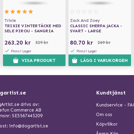
Trixie
Zack And Zoey
TRIXIE VINTERTÄCKE MED
CLASSIC SHERPA JACKA -
SELE PIROU - SANGRIA
SVART - LARGE
263,20 kr
80,70 kr
329 kr
269 kr
Finns i Lager
Finns i Lager
VISA PRODUKT
LÄGG I VARUKORGEN
gartist.se
Kundtjänst
Artist.se drivs av:
Kundservice - F
refun Commerce AB
Om oss
snr: SE5567445209
Köpvillkor
ost:
info@dogartist.se
Ångra Köp