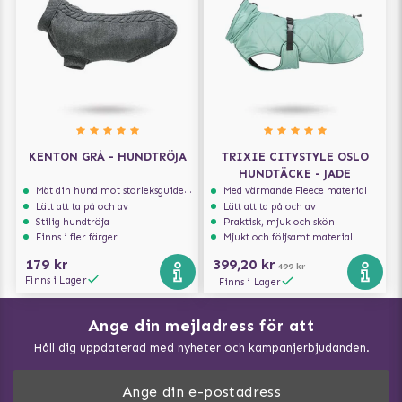
KENTON GRÅ - HUNDTRÖJA
TRIXIE CITYSTYLE OSLO
HUNDTÄCKE - JADE
Mät din hund mot storleksguiden för att få rätt storlek
Med värmande Fleece material
Lätt att ta på och av
Lätt att ta på och av
Stilig hundtröja
Praktisk, mjuk och skön
Finns i fler färger
Mjukt och följsamt material
179 kr
399,20 kr
499 kr
Finns i Lager
Finns i Lager
Ange din mejladress för att
Vad kan hundar äta?
Håll dig uppdaterad med nyheter och kampanjerbjudanden.
Så mäter du din hund