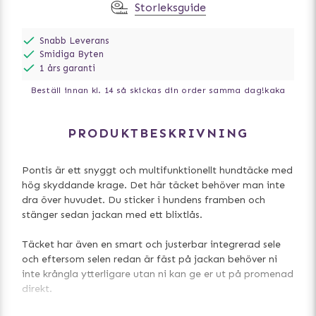
Storleksguide
Snabb Leverans
Smidiga Byten
1 års garanti
Beställ innan kl. 14 så skickas din order samma dag!
kaka
PRODUKTBESKRIVNING
Pontis är ett snyggt och multifunktionellt hundtäcke med
hög skyddande krage. Det här täcket behöver man inte
dra över huvudet. Du sticker i hundens framben och
stänger sedan jackan med ett blixtlås.
Täcket har även en smart och justerbar integrerad sele
och eftersom selen redan är fäst på jackan behöver ni
inte krångla ytterligare utan ni kan ge er ut på promenad
direkt.