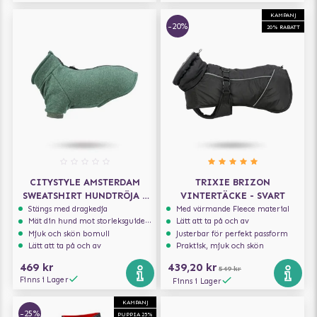
KAMPANJ
-20%
20% RABATT
CITYSTYLE AMSTERDAM
TRIXIE BRIZON
SWEATSHIRT HUNDTRÖJA -
VINTERTÄCKE - SVART
GRÖN
Stängs med dragkedja
Med värmande Fleece material
Mät din hund mot storleksguiden för att få rätt storlek
Lätt att ta på och av
Mjuk och skön bomull
Justerbar för perfekt passform
Lätt att ta på och av
Praktisk, mjuk och skön
469 kr
439,20 kr
549 kr
Finns i Lager
Finns i Lager
KAMPANJ
-25%
PUPPIA 25%