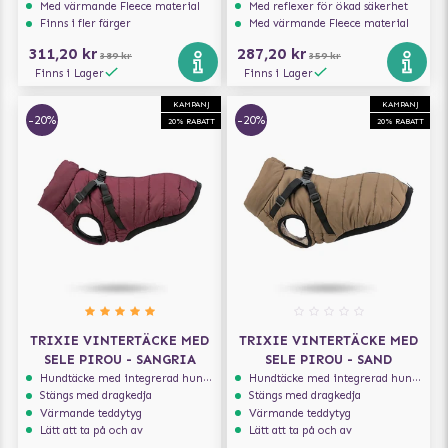
Med värmande Fleece material
Med reflexer för ökad säkerhet
Finns i fler färger
Med värmande Fleece material
311,20 kr
287,20 kr
389 kr
359 kr
Finns i Lager
Finns i Lager
KAMPANJ
KAMPANJ
-20%
-20%
20% RABATT
20% RABATT
TRIXIE VINTERTÄCKE MED
TRIXIE VINTERTÄCKE MED
SELE PIROU - SANGRIA
SELE PIROU - SAND
Hundtäcke med integrerad hundsele
Hundtäcke med integrerad hundsele
Stängs med dragkedja
Stängs med dragkedja
Värmande teddytyg
Värmande teddytyg
Lätt att ta på och av
Lätt att ta på och av