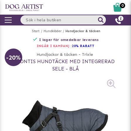
0
Start
Hundkläder
Hundjackor & täcken
I lager för omedelbar leverans
INGÅR I KAMPANJ :
20% RABATT
Hundjackor & täcken
-
Trixie
-20%
PONTIS HUNDTÄCKE MED INTEGRERAD
SELE - BLÅ