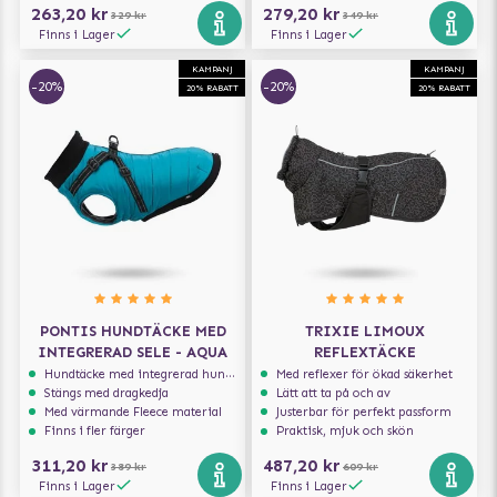
263,20 kr
279,20 kr
329 kr
349 kr
Finns i Lager
Finns i Lager
KAMPANJ
KAMPANJ
-20%
-20%
20% RABATT
20% RABATT
PONTIS HUNDTÄCKE MED
TRIXIE LIMOUX
INTEGRERAD SELE - AQUA
REFLEXTÄCKE
Hundtäcke med integrerad hundsele
Med reflexer för ökad säkerhet
Stängs med dragkedja
Lätt att ta på och av
Med värmande Fleece material
Justerbar för perfekt passform
Finns i fler färger
Praktisk, mjuk och skön
311,20 kr
487,20 kr
389 kr
609 kr
Finns i Lager
Finns i Lager