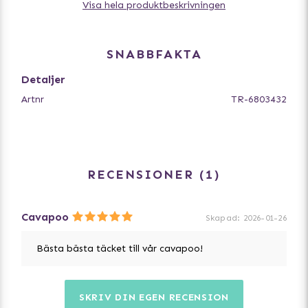
- med mjukt fleecefoder och vaddering
Visa hela produktbeskrivningen
- med genomgående dragkedja på ryggen
- med reflekterande detaljer
- justerbara snören för bakbenen
SNABBFAKTA
Detaljer
Artnr
TR-6803432
RECENSIONER
1
Cavapoo
Skapad
:
2026-01-26
Bästa bästa täcket till vår cavapoo!
SKRIV DIN EGEN RECENSION