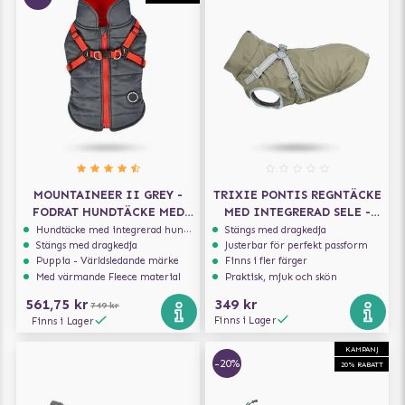
MOUNTAINEER II GREY -
TRIXIE PONTIS REGNTÄCKE
FODRAT HUNDTÄCKE MED
MED INTEGRERAD SELE -
INTEGRERAD SELE
OLIVGRÖN
Hundtäcke med integrerad hundsele
Stängs med dragkedja
Stängs med dragkedja
Justerbar för perfekt passform
Puppia - Världsledande märke
Finns i fler färger
Med värmande Fleece material
Praktisk, mjuk och skön
561,75 kr
349 kr
749 kr
Finns i Lager
Finns i Lager
KAMPANJ
-20%
20% RABATT