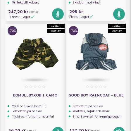
Perfekt till kalaset
Skyddar mot vind
247,20 kr
298 kr
309 kr
Finns i Lager
Finns i Lager
KAMPANJ
KAMPANJ
-70%
-70%
OUTLET
OUTLET
BOMULLBYXOR I CAMO
GOOD BOY RAINCOAT - BLUE
Mjuk och skön bomull
Lätt att ta på och av
Lätt att ta på och av
Praktisk, mjuk och skön
Mjukt och följsamt material
Smart overall för regniga dagar
56,70 kr
137,70 kr
189 kr
459 kr