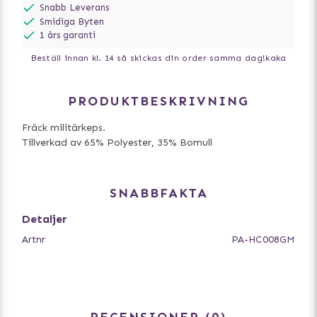
Snabb Leverans
Smidiga Byten
1 års garanti
Beställ innan kl. 14 så skickas din order samma dag!
kaka
PRODUKTBESKRIVNING
Fräck militärkeps.
Tillverkad av 65% Polyester, 35% Bomull
SNABBFAKTA
Detaljer
Artnr
PA-HC008GM
RECENSIONER
0