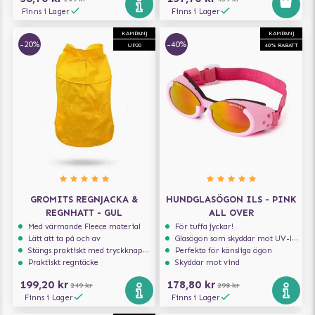
Finns i Lager
Finns i Lager
KAMPANJ
KAMPANJ
-20%
-40%
UP20
40% RABATT
GROMITS REGNJACKA &
HUNDGLASÖGON ILS - PINK
REGNHATT - GUL
ALL OVER
Med värmande Fleece material
För tuffa jyckar!
Lätt att ta på och av
Glasögon som skyddar mot UV-ljus
Stängs praktiskt med tryckknappar
Perfekta för känsliga ögon
Praktiskt regntäcke
Skyddar mot vind
199,20 kr
178,80 kr
249 kr
298 kr
Finns i Lager
Finns i Lager