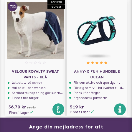
KAMPANJ
-70%
OUTLET
VELOUR ROYALTY SWEAT
ANNY-X FUN HUNDSELE
PANTS - BLÅ
OCEAN
Lätt att ta på och av
För den aktiva och sportiga hunden
Hål baktill för svansen
För dig som vill ha kvalitet till din hund!
Kardborreknäppning gör skorna lätta att på och av
Finns i fler färger
Finns i fler färger
Ergonomisk passform
56,70 kr
519 kr
189 kr
Finns i Lager
Finns i Lager
Ange din mejladress för att