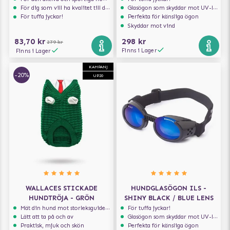
För dig som vill ha kvalitet till din hund!
Glasögon som skyddar mot UV-ljus
För tuffa jyckar!
Perfekta för känsliga ögon
Skyddar mot vind
83,70 kr
298 kr
279 kr
Finns i Lager
Finns i Lager
KAMPANJ
-20%
UP20
WALLACES STICKADE
HUNDGLASÖGON ILS -
HUNDTRÖJA - GRÖN
SHINY BLACK / BLUE LENS
Mät din hund mot storleksguiden för att få rätt storlek
För tuffa jyckar!
Lätt att ta på och av
Glasögon som skyddar mot UV-ljus
Praktisk, mjuk och skön
Perfekta för känsliga ögon