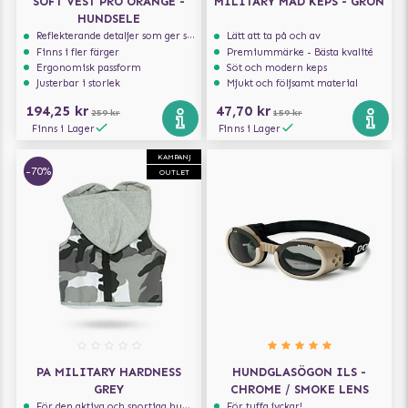
SOFT VEST PRO ORANGE -
MILITARY MAD KEPS - GRÖN
HUNDSELE
Reflekterande detaljer som ger synlighet i svagt ljus
Lätt att ta på och av
Finns i fler färger
Premiummärke - Bästa kvalité
Ergonomisk passform
Söt och modern keps
Justerbar i storlek
Mjukt och följsamt material
194,25 kr
47,70 kr
259 kr
159 kr
Finns i Lager
Finns i Lager
KAMPANJ
-70%
OUTLET
PA MILITARY HARDNESS
HUNDGLASÖGON ILS -
GREY
CHROME / SMOKE LENS
För den aktiva och sportiga hunden
För tuffa jyckar!