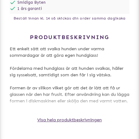
Smidiga Byten
1 års garanti
Beställ innan kl. 14 så skickas din order samma dag!
kaka
PRODUKTBESKRIVNING
Ett enkelt sätt att svalka hunden under varma
sommardagar är att göra egen hundglass!
Fördelarna med hundglass är att hunden svalkas, håller
sig sysselsatt, samtidigt som den får i sig vätska.
Formen är av silikon vilket gör att det är lätt att få ur
glassen när den har frusit. Efter användning kan du lägga
formen i diskmaskinen eller skölja den med varmt vatten.
Användning:
Visa hela produktbeskrivningen
Fyll formen med Smoofl-glassblandningen (köps separat)
och lägg den i frysen i några timmar. Vill du kunna hålla
din hunds isbit medan han slickar den? Tillsätt