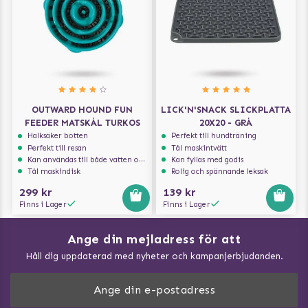
OUTWARD HOUND FUN
LICK'N'SNACK SLICKPLATTA
FEEDER MATSKÅL TURKOS
20X20 - GRÅ
Halksäker botten
Perfekt till hundträning
Perfekt till resan
Tål maskintvätt
Kan användas till både vatten och mat
Kan fyllas med godis
Tål maskindisk
Rolig och spännande leksak
299 kr
139 kr
Finns i Lager
Finns i Lager
Ange din mejladress för att
Vad kan hundar äta?
Håll dig uppdaterad med nyheter och kampanjerbjudanden.
Så mäter du din hund
Träna Nose Work hemma