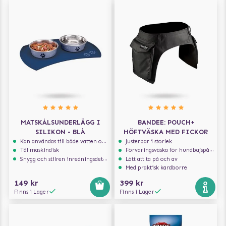
MATSKÅLSUNDERLÄGG I
BANDEE: POUCH+
SILIKON - BLÅ
HÖFTVÄSKA MED FICKOR
Kan användas till både vatten och mat
Justerbar i storlek
Tål maskindisk
Förvaringsväska för hundbajspåsar
Snygg och stilren inredningsdetalj
Lätt att ta på och av
Med praktisk kardborre
149 kr
399 kr
Finns i Lager
Finns i Lager