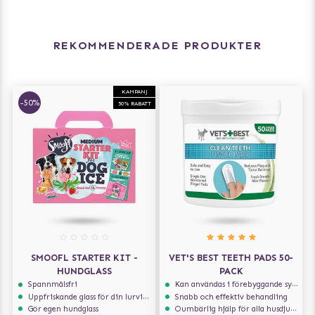
REKOMMENDERADE PRODUKTER
KAMPANJ
-50%
50% RABATT
SMOOFL STARTER KIT -
VET'S BEST TEETH PADS 50-
HUNDGLASS
PACK
Spannmålsfri
Kan användas i förebyggande syfte
Uppfriskande glass för din lurviga vän
Snabb och effektiv behandling
Gör egen hundglass
Oumbärlig hjälp för alla husdjursägare