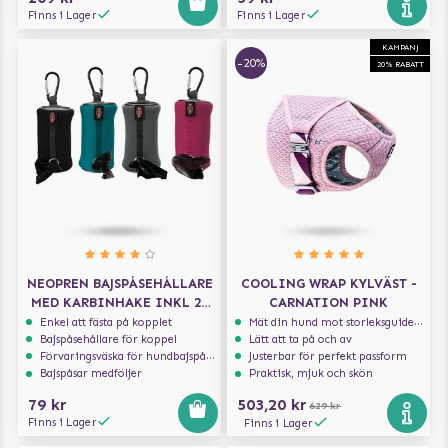
Finns i Lager
Finns i Lager
KAMPANJ
-20%
20% RABATT
NEOPREN BAJSPÅSEHÅLLARE
COOLING WRAP KYLVÄST -
MED KARBINHAKE INKL 20
CARNATION PINK
PÅSAR
Enkel att fästa på kopplet
Mät din hund mot storleksguiden för att få rätt storlek
Bajspåsehållare för koppel
Lätt att ta på och av
Förvaringsväska för hundbajspåsar
Justerbar för perfekt passform
Bajspåsar medföljer
Praktisk, mjuk och skön
79 kr
503,20 kr
629 kr
Finns i Lager
Finns i Lager