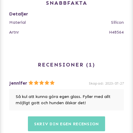
glasspinnar (ingår ej) eller långa tuggpinnar i varje
SNABBFAKTA
enskild tass innan du placerar formen i frysen.
Detaljer
Det går även bra att fylla formen med godisbitar,
Material
Silicon
torrfoder, färskfoder, frukt eller annat din hund tycker
om.
Artnr
H48564
RECENSIONER
1
Jennifer
Skapad
:
2023-07-27
Så kul att kunna göra egen glass. Fyller med allt
möjligt gott och hunden älskar det!
SKRIV DIN EGEN RECENSION