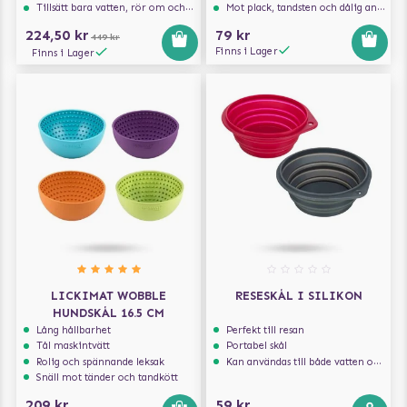
Tillsätt bara vatten, rör om och frys
Mot plack, tandsten och dålig andedräkt
224,50 kr
79 kr
449 kr
Finns i Lager
Finns i Lager
LICKIMAT WOBBLE
RESESKÅL I SILIKON
HUNDSKÅL 16.5 CM
Lång hållbarhet
Perfekt till resan
Tål maskintvätt
Portabel skål
Rolig och spännande leksak
Kan användas till både vatten och mat
Snäll mot tänder och tandkött
209 kr
59 kr