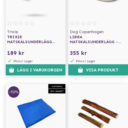
Trixie
Dog Copenhagen
TRIXIE
LIBRA
MATSKÅLSUNDERLÄGG
MATSKÅLSUNDERLÄGG -
SILIKON - TRANSPARANT
COFFEE CREAM
189 kr
355 kr
Finns i Lager
Finns i Lager
LÄGG I VARUKORGEN
VISA PRODUKT
KAMPANJ
-50%
50% RABATT