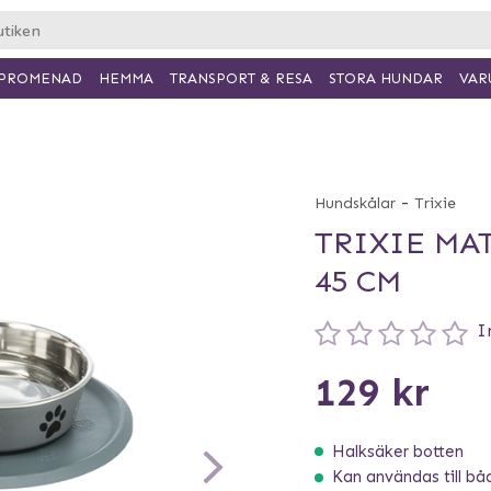
PROMENAD
HEMMA
TRANSPORT & RESA
VAR
STORA HUNDAR
-
Hundskålar
Trixie
TRIXIE MA
45 CM
I
129 kr
Halksäker botten
Kan användas till bå