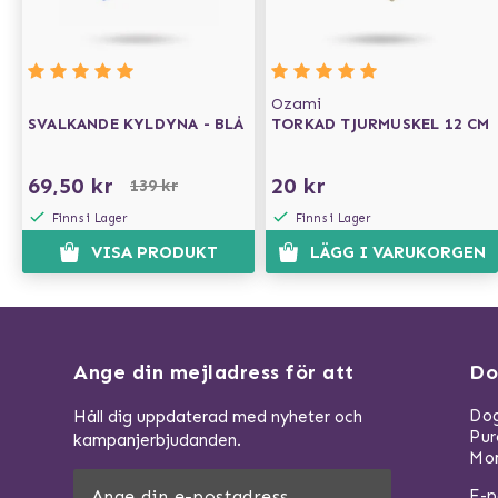
Ozami
SVALKANDE KYLDYNA - BLÅ
TORKAD TJURMUSKEL 12 CM
69,50 kr
20 kr
139 kr
Finns i Lager
Finns i Lager
VISA PRODUKT
LÄGG I VARUKORGEN
Ange din mejladress för att
Do
Dog
Håll dig uppdaterad med nyheter och
Pu
kampanjerbjudanden.
Mom
E-p