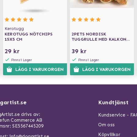
Kerotugg
KEROTUGG NÖTCHIPS
2PETS NORDISK
15X5 CM
TUGGRULLE MED KALKON
13 CM
29 kr
39 kr
Finns i Lager
Finns i Lager
LÄGG I VARUKORGEN
LÄGG I VARUKORGEN
gartist.se
Kundtjänst
Artist.se drivs av:
Kundservice - F
refun Commerce AB
Om oss
snr: SE5567445209
Köpvillkor
ost:
info@dogartist.se