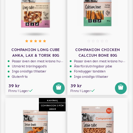
COMPANION LONG CUBE
COMPANION CHICKEN
ANKA, LAX & TORSK 80G
CALCIUM BONE 80G
Passar även den mest kräsna hunden
Passar även den mest kräsna hunden
Utmärkt träningsgodis
Återförslutningsbar påse
Inga onödiga tillsatser
Förebygger tandsten
Glutenfria
Inga onödiga tillsatser
39 kr
39 kr
Finns i Lager
Finns i Lager
KAMPANJ
COMPANION 3 FÖR
100KR