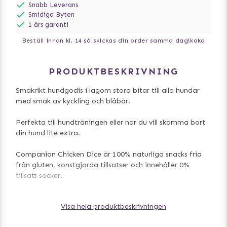
Snabb Leverans
Smidiga Byten
1 års garanti
Beställ innan kl. 14 så skickas din order samma dag!
kaka
PRODUKTBESKRIVNING
Smakrikt hundgodis i lagom stora bitar till alla hundar
med smak av kyckling och blåbär.
Perfekta till hundträningen eller när du vill skämma bort
din hund lite extra.
Companion Chicken Dice är 100% naturliga snacks fria
från gluten, konstgjorda tillsatser och innehåller 0%
tillsatt socker.
Innehåll: 73.8% Kyckling, 10% Potatisstärkelse, 9%
Visa hela produktbeskrivningen
Vegetabiliskt protein, 3% Blåbär, 2% Vegetabiliskt
glycerin, 2% Sorbitol, 0.2% Salt.