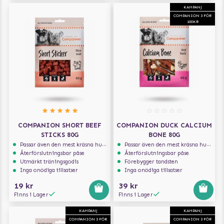
KAMPANJ
COMPANION 3 FÖR
100KR
COMPANION SHORT BEEF
COMPANION DUCK CALCIUM
STICKS 80G
BONE 80G
Passar även den mest kräsna hunden
Passar även den mest kräsna hunden
Återförslutningsbar påse
Återförslutningsbar påse
Utmärkt träningsgodis
Förebygger tandsten
Inga onödiga tillsatser
Inga onödiga tillsatser
19 kr
39 kr
Finns i Lager
Finns i Lager
KAMPANJ
KAMPANJ
COMPANION 3 FÖR
COMPANION 3 FÖR