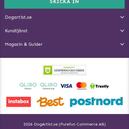
Momsnr: SE5567445209
SKICKA IN
Så gör du promenaden roligare
E-post:
info@dogartist.se
Om oss
Introducera katt och hund för varandra
Dogartist.se
Köpvillkor
Magasin - Visa alla artiklar
Kundtjänst
Ångra Köp
Hundreflexer
Magasin & Guider
Hundbäddar
2026 DogArtist.se (Purefun Commerce AB)