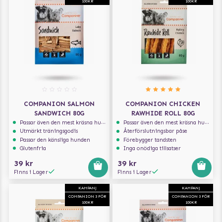
100KR
100KR
COMPANION SALMON
COMPANION CHICKEN
SANDWICH 80G
RAWHIDE ROLL 80G
Passar även den mest kräsna hunden
Passar även den mest kräsna hunden
Utmärkt träningsgodis
Återförslutningsbar påse
Passar den känsliga hunden
Förebygger tandsten
Glutenfria
Inga onödiga tillsatser
39 kr
39 kr
Finns i Lager
Finns i Lager
KAMPANJ
KAMPANJ
COMPANION 3 FÖR
COMPANION 3 FÖR
100KR
100KR