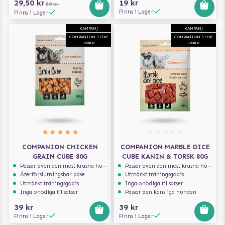
29,50 kr
19 kr
59 kr
Finns i Lager
Finns i Lager
KAMPANJ
KAMPANJ
COMPANION 3 FÖR
COMPANION 3 FÖR
100KR
100KR
COMPANION CHICKEN
COMPANION MARBLE DICE
GRAIN CUBE 80G
CUBE KANIN & TORSK 80G
Passar även den mest kräsna hunden
Passar även den mest kräsna hunden
Återförslutningsbar påse
Utmärkt träningsgodis
Utmärkt träningsgodis
Inga onödiga tillsatser
Inga onödiga tillsatser
Passar den känsliga hunden
39 kr
39 kr
Finns i Lager
Finns i Lager