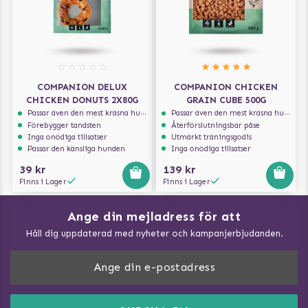
COMPANION DELUX
COMPANION CHICKEN
CHICKEN DONUTS 2X80G
GRAIN CUBE 500G
Passar även den mest kräsna hunden
Passar även den mest kräsna hunden
Förebygger tandsten
Återförslutningsbar påse
Inga onödiga tillsatser
Utmärkt träningsgodis
Passar den känsliga hunden
Inga onödiga tillsatser
39 kr
139 kr
Finns i Lager
Finns i Lager
Ange din mejladress för att
Vad kan hundar äta?
Håll dig uppdaterad med nyheter och kampanjerbjudanden.
Så mäter du din hund
Träna Nose Work hemma
DogArtist.se drivs av:
Purefun Commerce AB
Kundservice - FAQ