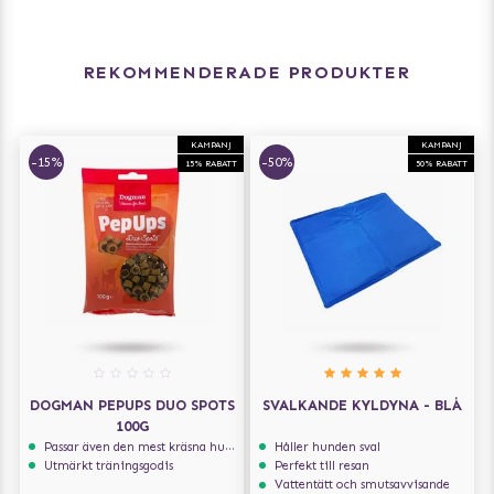
REKOMMENDERADE PRODUKTER
KAMPANJ
KAMPANJ
-15%
-50%
15% RABATT
50% RABATT
DOGMAN PEPUPS DUO SPOTS
SVALKANDE KYLDYNA - BLÅ
100G
Passar även den mest kräsna hunden
Håller hunden sval
Utmärkt träningsgodis
Perfekt till resan
Vattentätt och smutsavvisande