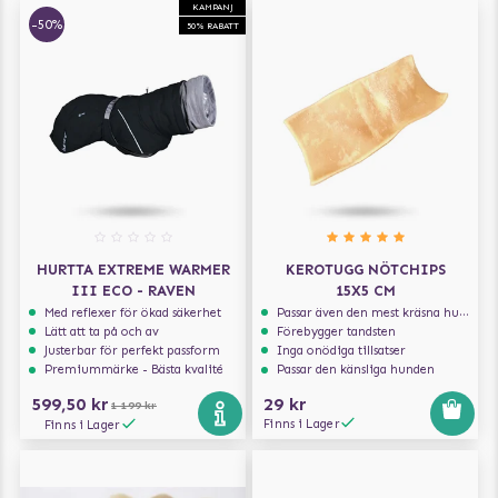
KAMPANJ
-50%
50% RABATT
HURTTA EXTREME WARMER
KEROTUGG NÖTCHIPS
III ECO - RAVEN
15X5 CM
Med reflexer för ökad säkerhet
Passar även den mest kräsna hunden
Lätt att ta på och av
Förebygger tandsten
Justerbar för perfekt passform
Inga onödiga tillsatser
Premiummärke - Bästa kvalité
Passar den känsliga hunden
599,50 kr
29 kr
1 199 kr
Finns i Lager
Finns i Lager