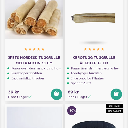
2PETS NORDISK TUGGRULLE
KEROTUGG TUGGRULLE
MED KALKON 13 CM
ÄLGBIFF 15 CM
Passar även den mest kräsna hunden
Passar även den mest kräsna hunden
Förebygger tandsten
Förebygger tandsten
Inga onödiga tillsatser
Inga onödiga tillsatser
Spannmålsfri
39 kr
69 kr
Finns i Lager
Finns i Lager
KAMPANJ
-30%
30% RABATT