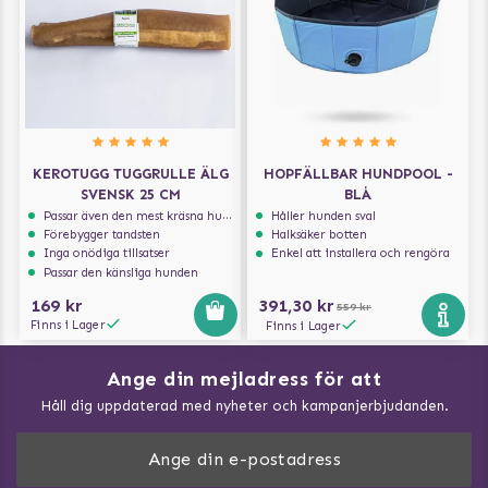
KEROTUGG TUGGRULLE ÄLG
HOPFÄLLBAR HUNDPOOL -
SVENSK 25 CM
BLÅ
Passar även den mest kräsna hunden
Håller hunden sval
Förebygger tandsten
Halksäker botten
Inga onödiga tillsatser
Enkel att installera och rengöra
Passar den känsliga hunden
169 kr
391,30 kr
559 kr
Finns i Lager
Finns i Lager
Ange din mejladress för att
Vad kan hundar äta?
Håll dig uppdaterad med nyheter och kampanjerbjudanden.
Så mäter du din hund
Träna Nose Work hemma