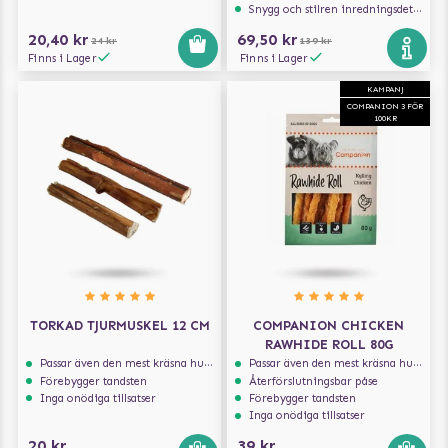
Snygg och stilren inredningsdetalj
20,40 kr
69,50 kr
24 kr
139 kr
Finns i Lager
Finns i Lager
KAMPANJ
COMPANION 3 FÖR
100KR
TORKAD TJURMUSKEL 12 CM
COMPANION CHICKEN
RAWHIDE ROLL 80G
Passar även den mest kräsna hunden
Passar även den mest kräsna hunden
Förebygger tandsten
Återförslutningsbar påse
Inga onödiga tillsatser
Förebygger tandsten
Inga onödiga tillsatser
20 kr
39 kr