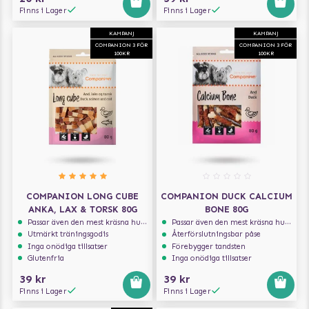
Finns i Lager
Finns i Lager
KAMPANJ
KAMPANJ
COMPANION 3 FÖR
COMPANION 3 FÖR
100KR
100KR
COMPANION LONG CUBE
COMPANION DUCK CALCIUM
ANKA, LAX & TORSK 80G
BONE 80G
Passar även den mest kräsna hunden
Passar även den mest kräsna hunden
Utmärkt träningsgodis
Återförslutningsbar påse
Inga onödiga tillsatser
Förebygger tandsten
Glutenfria
Inga onödiga tillsatser
39 kr
39 kr
Finns i Lager
Finns i Lager