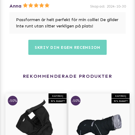
Anna
Skapad
:
2024-10-30
Passformen är helt perfekt för min collie! De glider
inte runt utan sitter verkligen på plats!
SKRIV DIN EGEN RECENSION
REKOMMENDERADE PRODUKTER
KAMPANJ
KAMPANJ
-50%
-50%
50% RABATT
50% RABATT