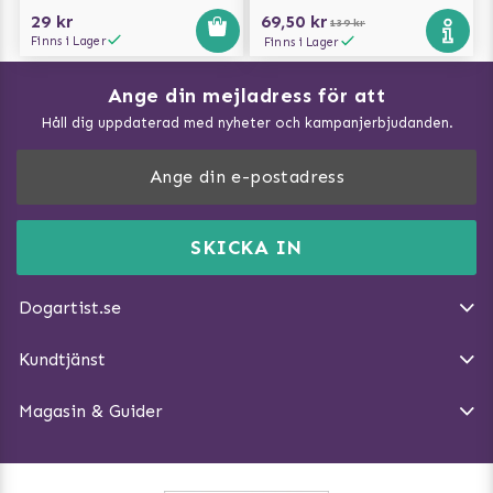
29 kr
69,50 kr
139 kr
Finns i Lager
Finns i Lager
Ange din mejladress för att
Vad kan hundar äta?
Håll dig uppdaterad med nyheter och kampanjerbjudanden.
Så mäter du din hund
Träna Nose Work hemma
DogArtist.se drivs av:
Purefun Commerce AB
Kundservice - FAQ
Momsnr: SE5567445209
SKICKA IN
Så gör du promenaden roligare
E-post:
info@dogartist.se
Om oss
Introducera katt och hund för varandra
Dogartist.se
Köpvillkor
Magasin - Visa alla artiklar
Kundtjänst
Ångra Köp
Hundreflexer
Magasin & Guider
Hundbäddar