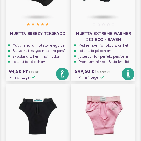
HURTTA BREEZY TIKSKYDD
HURTTA EXTREME WARMER
III ECO - RAVEN
Mät din hund mot storleksguiden för att få rätt storlek
Med reflexer för ökad säkerhet
Bekvämt tikskydd med bra passform
Lätt att ta på och av
Skyddar ditt hem mot fläckar när hunden löper
Justerbar för perfekt passform
Lätt att ta på och av
Premiummärke - Bästa kvalité
94,50 kr
599,50 kr
189 kr
1 199 kr
Finns i Lager
Finns i Lager