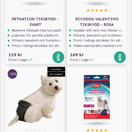
PETNATION TIKSKYDD -
RICHDOG VALENTINO
SVART
TIKSKYDD - ROSA
Bekvämt tikskydd med bra passform
Skyddar ditt hem mot fläckar när hunden löper
Justerbar för perfekt passform
Stilrent, bekvämt och funktionellt tikskydd
Stilrent, bekvämt och funktionellt tikskydd
Finns i många storlekar för att passa alla tikar.
Finns i många storlekar för att passa alla tikar.
Fästes med kardborreband runt magen
119 kr
169 kr
Finns i Lager
Finns i Lager
KAMPANJ
-20%
20% RABATT