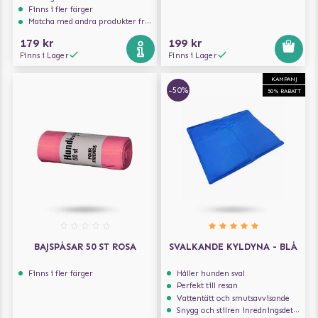
Finns i fler färger
Matcha med andra produkter från Julius-K9
179 kr
199 kr
Finns i Lager
Finns i Lager
KAMPANJ
-50%
50% RABATT
BAJSPÅSAR 50 ST ROSA
SVALKANDE KYLDYNA - BLÅ
Finns i fler färger
Håller hunden sval
Perfekt till resan
Vattentätt och smutsavvisande
Snygg och stilren inredningsdetalj