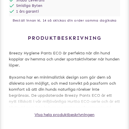
Snabb Leverans
Smidiga Byten
1 års garanti
Beställ innan kl. 14 så skickas din order samma dag!
kaka
PRODUKTBESKRIVNING
Breezy Hygiene Pants ECO är perfekta när din hund
kopplar av hemma och under sportaktiviteter när hunden
löper.
Byxorna har en minimalistisk design som gör dem så
diskreta som möjligt, och med tonvikt på passform och
komfort så att din hunds naturliga rörelser inte
begränsas. De uppdaterade Breezy Pants ECO är ett
nytt tillskott i vår miljövänliga Hurtta ECO-serie och är ett
tikskydd som inte kräver separata engångstrosskydd.
Visa hela produktbeskrivningen
Tack vare sitt mjuka, absorberande
mikrofiberfrottélagret - mellan de laminerade