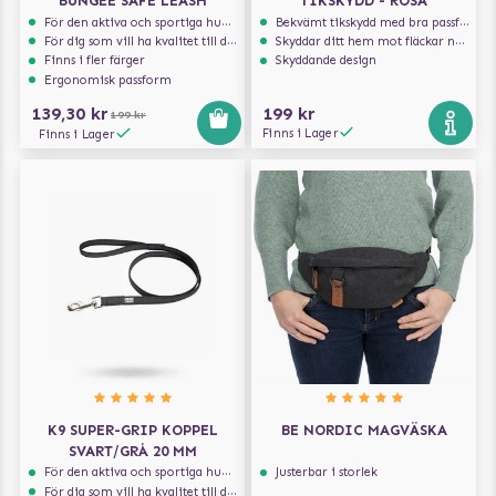
BUNGEE SAFE LEASH
TIKSKYDD - ROSA
För den aktiva och sportiga hunden
Bekvämt tikskydd med bra passform
För dig som vill ha kvalitet till din hund!
Skyddar ditt hem mot fläckar när hunden löper
Finns i fler färger
Skyddande design
Ergonomisk passform
139,30 kr
199 kr
199 kr
Finns i Lager
Finns i Lager
K9 SUPER-GRIP KOPPEL
BE NORDIC MAGVÄSKA
SVART/GRÅ 20 MM
För den aktiva och sportiga hunden
Justerbar i storlek
För dig som vill ha kvalitet till din hund!