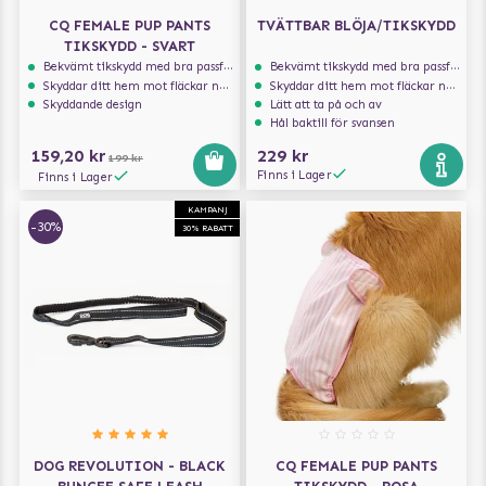
CQ FEMALE PUP PANTS
TVÄTTBAR BLÖJA/TIKSKYDD
TIKSKYDD - SVART
Bekvämt tikskydd med bra passform
Bekvämt tikskydd med bra passform
Skyddar ditt hem mot fläckar när hunden löper
Skyddar ditt hem mot fläckar när hunden löper
Skyddande design
Lätt att ta på och av
Hål baktill för svansen
159,20 kr
229 kr
199 kr
Finns i Lager
Finns i Lager
KAMPANJ
-30%
30% RABATT
DOG REVOLUTION - BLACK
CQ FEMALE PUP PANTS