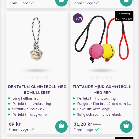
Finns i Lager
Finns i Lager
KAMPANJ
-20%
SOMMAR 20%
DENTAFUN GUMMIBOLL MED
FLYTANDE MJUK GUMMIBOLL
BOMULLSREP
MED REP
Lång hållbarhet
Perfekt till hundträning
Perfekt till hundträning
Fungerar lika bra på land som i vatten
Slitstark hundleksak
Enkel att kasta långt
Perfekt till dragkamp
Rolig och spännande leksak
69 kr
31,20 kr
39 kr
Finns i Lager
Finns i Lager