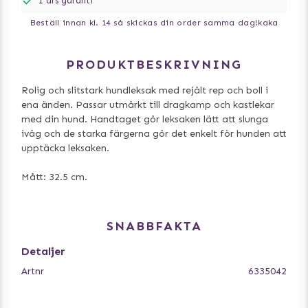
1 års garanti
Beställ innan kl. 14 så skickas din order samma dag!
kaka
PRODUKTBESKRIVNING
Rolig och slitstark hundleksak med rejält rep och boll i
ena änden. Passar utmärkt till dragkamp och kastlekar
med din hund. Handtaget gör leksaken lätt att slunga
iväg och de starka färgerna gör det enkelt för hunden att
upptäcka leksaken.
Mått: 32.5 cm.
SNABBFAKTA
Detaljer
Artnr
6335042