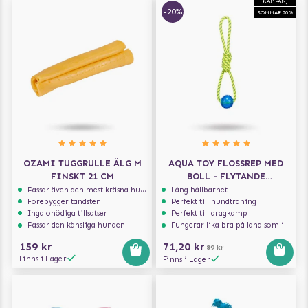
KAMPANJ
-20%
SOMMAR 20%
OZAMI TUGGRULLE ÄLG M
AQUA TOY FLOSSREP MED
FINSKT 21 CM
BOLL - FLYTANDE
HUNDLEKSAK
Passar även den mest kräsna hunden
Lång hållbarhet
Förebygger tandsten
Perfekt till hundträning
Inga onödiga tillsatser
Perfekt till dragkamp
Passar den känsliga hunden
Fungerar lika bra på land som i vatten
159 kr
71,20 kr
89 kr
Finns i Lager
Finns i Lager