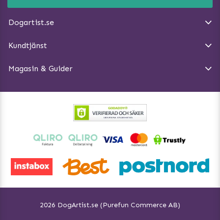
E-post:
info@dogartist.se
Om oss
Introducera katt och hund för varandra
Dogartist.se
Köpvillkor
Magasin - Visa alla artiklar
Kundtjänst
Ångra Köp
Hundreflexer
Magasin & Guider
Hundbäddar
2026 DogArtist.se (Purefun Commerce AB)