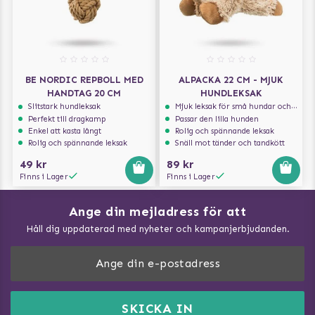
BE NORDIC REPBOLL MED
ALPACKA 22 CM - MJUK
HANDTAG 20 CM
HUNDLEKSAK
Slitstark hundleksak
Mjuk leksak för små hundar och valpar.
Perfekt till dragkamp
Passar den lilla hunden
Enkel att kasta långt
Rolig och spännande leksak
Rolig och spännande leksak
Snäll mot tänder och tandkött
49 kr
89 kr
Finns i Lager
Finns i Lager
Ange din mejladress för att
Vad kan hundar äta?
Håll dig uppdaterad med nyheter och kampanjerbjudanden.
Så mäter du din hund
Träna Nose Work hemma
DogArtist.se drivs av:
Purefun Commerce AB
Kundservice - FAQ
Momsnr: SE5567445209
SKICKA IN
Så gör du promenaden roligare