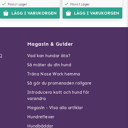
Finns i Lager
Finns i Lager
LÄGG I VARUKORGEN
LÄGG I VARUKORGEN
Magasin & Guider
AQ
Vad kan hundar äta?
Så mäter du din hund
Träna Nose Work hemma
Så gör du promenaden roligare
Introducera katt och hund för
varandra
Magasin - Visa alla artiklar
Hundreflexer
Hundbäddar