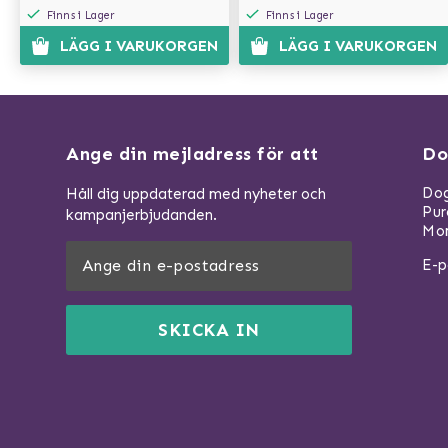
Finns i Lager
Finns i Lager
LÄGG I VARUKORGEN
LÄGG I VARUKORGEN
Ange din mejladress för att
Do
Dog
Håll dig uppdaterad med nyheter och
Pu
kampanjerbjudanden.
Mom
E-p
SKICKA IN