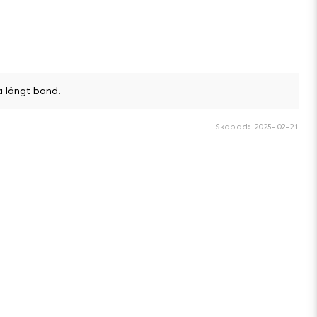
a långt band.
Skapad
:
2025-02-21