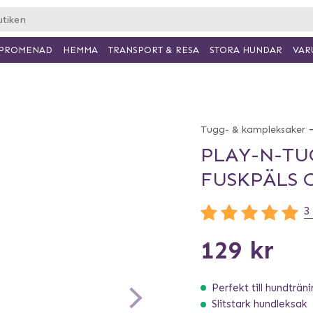
PROMENAD
HEMMA
TRANSPORT & RESA
VAR
STORA HUNDAR
Tugg- & kampleksaker
PLAY-N-TU
FUSKPÄLS 
3
129 kr
Perfekt till hundträn
Slitstark hundleksak