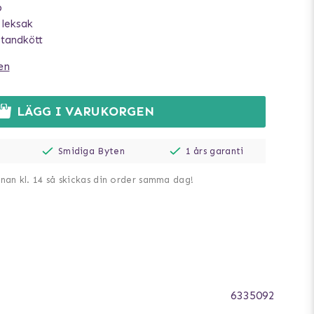
p
 leksak
 tandkött
en
LÄGG I VARUKORGEN
Smidiga Byten
1 års garanti
nnan kl. 14 så skickas din order samma dag!
6335092