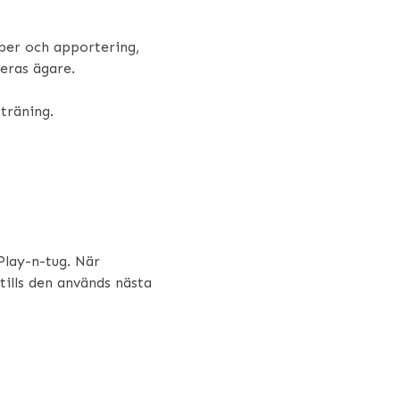
per och apportering,
deras ägare.
 träning.
Play-n-tug. När
tills den används nästa