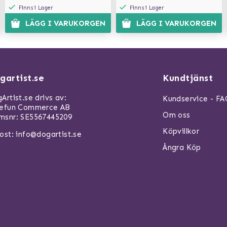
Finns i Lager
Finns i Lager
LÄGG I VARUKORGEN
LÄGG I VARUKORGEN
gartist.se
Kundtjänst
Artist.se drivs av:
Kundservice - F
refun Commerce AB
Om oss
snr: SE5567445209
Köpvillkor
ost:
info@dogartist.se
Ångra Köp