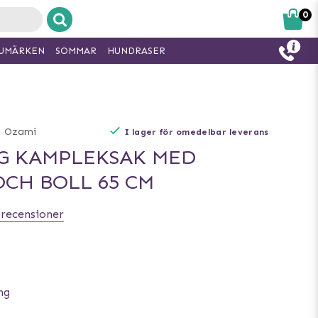
0
UMÄRKEN
SOMMAR
HUNDRASER
-
Ozami
I lager för omedelbar leverans
G KAMPLEKSAK MED
OCH BOLL 65 CM
 recensioner
ing