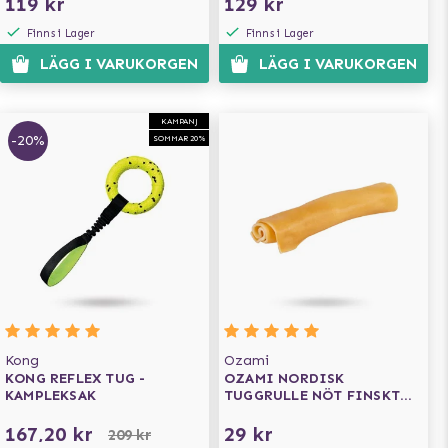
119 kr
129 kr
Finns i Lager
Finns i Lager
LÄGG I VARUKORGEN
LÄGG I VARUKORGEN
KAMPANJ
-20%
SOMMAR 20%
Kong
Ozami
KONG REFLEX TUG -
OZAMI NORDISK
KAMPLEKSAK
TUGGRULLE NÖT FINSKT
13CM
167,20 kr
29 kr
209 kr