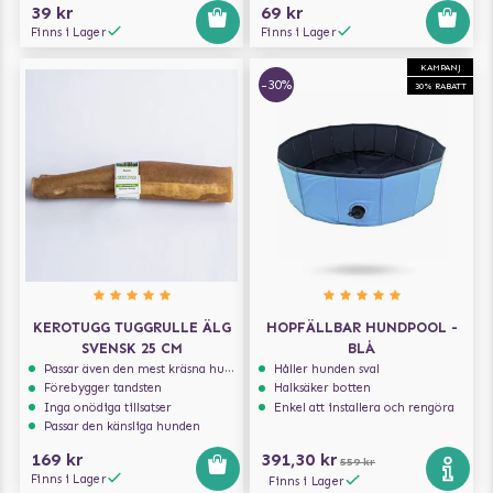
39 kr
69 kr
Finns i Lager
Finns i Lager
KAMPANJ
-30%
30% RABATT
KEROTUGG TUGGRULLE ÄLG
HOPFÄLLBAR HUNDPOOL -
SVENSK 25 CM
BLÅ
Passar även den mest kräsna hunden
Håller hunden sval
Förebygger tandsten
Halksäker botten
Inga onödiga tillsatser
Enkel att installera och rengöra
Passar den känsliga hunden
169 kr
391,30 kr
559 kr
Finns i Lager
Finns i Lager