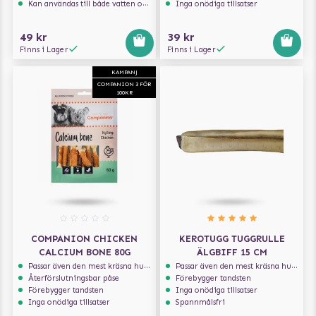
Kan användas till både vatten och mat
Inga onödiga tillsatser
49 kr
39 kr
Finns i Lager
Finns i Lager
KAMPANJ
COMPANION 3 FÖR
100KR
COMPANION CHICKEN
KEROTUGG TUGGRULLE
CALCIUM BONE 80G
ÄLGBIFF 15 CM
Passar även den mest kräsna hunden
Passar även den mest kräsna hunden
Återförslutningsbar påse
Förebygger tandsten
Förebygger tandsten
Inga onödiga tillsatser
Inga onödiga tillsatser
Spannmålsfri