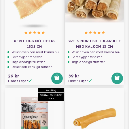
KEROTUGG NÖTCHIPS
2PETS NORDISK TUGGRULLE
15X5 CM
MED KALKON 13 CM
Passar även den mest kräsna hunden
Passar även den mest kräsna hunden
Förebygger tandsten
Förebygger tandsten
Inga onödiga tillsatser
Inga onödiga tillsatser
Passar den känsliga hunden
29 kr
39 kr
Finns i Lager
Finns i Lager
KAMPANJ
COMPANION 3 FÖR
100KR