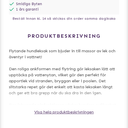
Smidiga Byten
1 års garanti
Beställ innan kl. 14 så skickas din order samma dag!
kaka
PRODUKTBESKRIVNING
Flytande hundleksak som bjuder in till massor av lek och
äventyr i vattnet!
Den roliga ankformen med flytring gör leksaken lätt att
upptäcka på vattenytan, vilket gör den perfekt för
apportlek vid stranden, bryggan eller i poolen. Det
slitstarka repet gör det enkelt att kasta leksaken långt
och ger ett bra grepp när du ska dra in den igen.
Den inbyggda pipfunktionen väcker hundens nyfikenhet
och gör leken ännu mer engagerande. Kombinationen av
Visa hela produktbeskrivningen
tydliga färger, flytförmåga och praktiskt rep gör detta
till en perfekt leksak för hundar som älskar vattenlek och