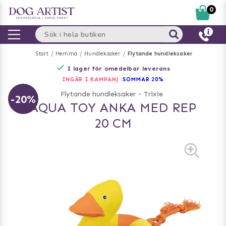
0
Start
Hemma
Hundleksaker
Flytande hundleksaker
I lager för omedelbar leverans
INGÅR I KAMPANJ :
SOMMAR 20%
Flytande hundleksaker
-
Trixie
-20%
AQUA TOY ANKA MED REP
20 CM