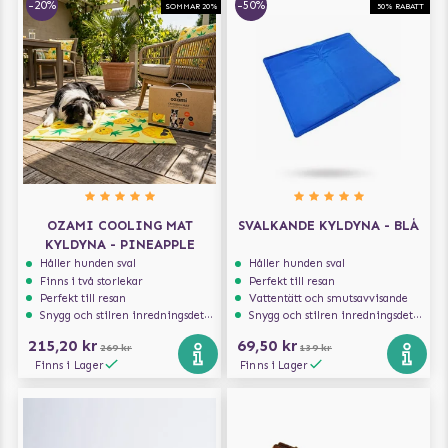
-20%
-50%
SOMMAR 20%
50% RABATT
OZAMI COOLING MAT
SVALKANDE KYLDYNA - BLÅ
KYLDYNA - PINEAPPLE
Håller hunden sval
Håller hunden sval
Finns i två storlekar
Perfekt till resan
Perfekt till resan
Vattentätt och smutsavvisande
Snygg och stilren inredningsdetalj
Snygg och stilren inredningsdetalj
215,20 kr
69,50 kr
269 kr
139 kr
Finns i Lager
Finns i Lager