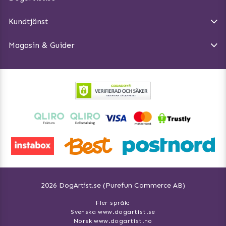
Köpvillkor
Magasin - Visa alla artiklar
Kundtjänst
Ångra Köp
Hundreflexer
Magasin & Guider
Hundbäddar
2026 DogArtist.se (Purefun Commerce AB)
Fler språk:
Svenska www.dogartist.se
Norsk www.dogartist.no