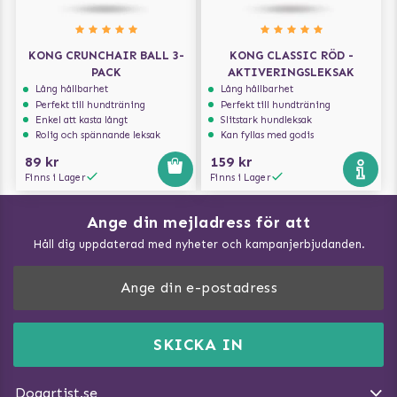
KONG CRUNCHAIR BALL 3-
KONG CLASSIC RÖD -
PACK
AKTIVERINGSLEKSAK
Lång hållbarhet
Lång hållbarhet
Perfekt till hundträning
Perfekt till hundträning
Enkel att kasta långt
Slitstark hundleksak
Rolig och spännande leksak
Kan fyllas med godis
89 kr
159 kr
Finns i Lager
Finns i Lager
Ange din mejladress för att
Vad kan hundar äta?
Håll dig uppdaterad med nyheter och kampanjerbjudanden.
Så mäter du din hund
Träna Nose Work hemma
DogArtist.se drivs av:
Purefun Commerce AB
Kundservice - FAQ
Momsnr: SE5567445209
SKICKA IN
Så gör du promenaden roligare
E-post:
info@dogartist.se
Om oss
Introducera katt och hund för varandra
Dogartist.se