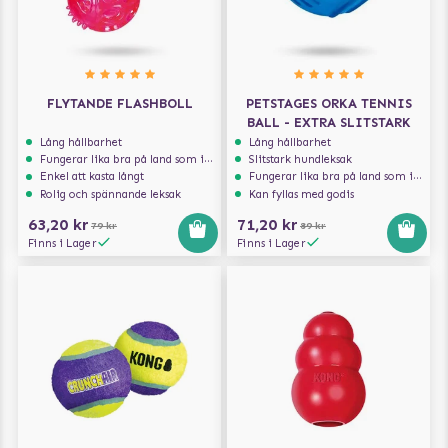
FLYTANDE FLASHBOLL
PETSTAGES ORKA TENNIS
BALL - EXTRA SLITSTARK
Lång hållbarhet
Lång hållbarhet
Fungerar lika bra på land som i vatten
Slitstark hundleksak
Enkel att kasta långt
Fungerar lika bra på land som i vatten
Rolig och spännande leksak
Kan fyllas med godis
63,20 kr
71,20 kr
79 kr
89 kr
Finns i Lager
Finns i Lager