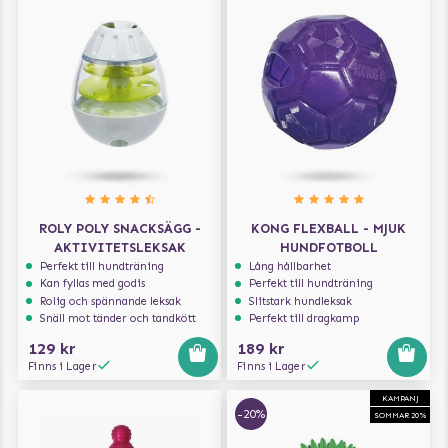
ROLY POLY SNACKSÄGG -
KONG FLEXBALL - MJUK
AKTIVITETSLEKSAK
HUNDFOTBOLL
Perfekt till hundträning
Lång hållbarhet
Kan fyllas med godis
Perfekt till hundträning
Rolig och spännande leksak
Slitstark hundleksak
Snäll mot tänder och tandkött
Perfekt till dragkamp
129 kr
189 kr
Finns i Lager
Finns i Lager
KAMPANJ
-20%
SOMMAR 20%