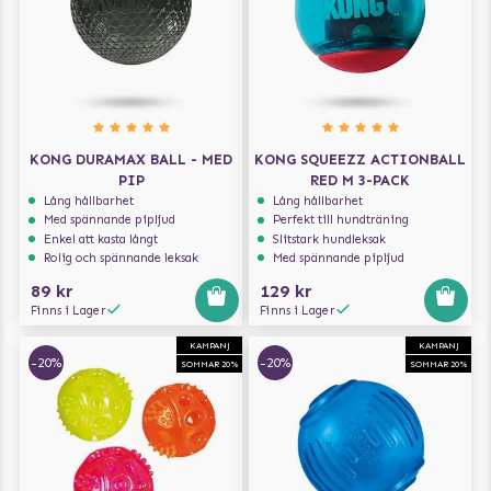
KONG DURAMAX BALL - MED
KONG SQUEEZZ ACTIONBALL
PIP
RED M 3-PACK
Lång hållbarhet
Lång hållbarhet
Med spännande pipljud
Perfekt till hundträning
Enkel att kasta långt
Slitstark hundleksak
Rolig och spännande leksak
Med spännande pipljud
89 kr
129 kr
Finns i Lager
Finns i Lager
KAMPANJ
KAMPANJ
-20%
-20%
SOMMAR 20%
SOMMAR 20%