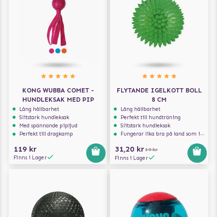
KONG WUBBA COMET -
FLYTANDE IGELKOTT BOLL
HUNDLEKSAK MED PIP
8 CM
Lång hållbarhet
Lång hållbarhet
Slitstark hundleksak
Perfekt till hundträning
Med spännande pipljud
Slitstark hundleksak
Perfekt till dragkamp
Fungerar lika bra på land som i vatten
119 kr
31,20 kr
39 kr
Finns i Lager
Finns i Lager